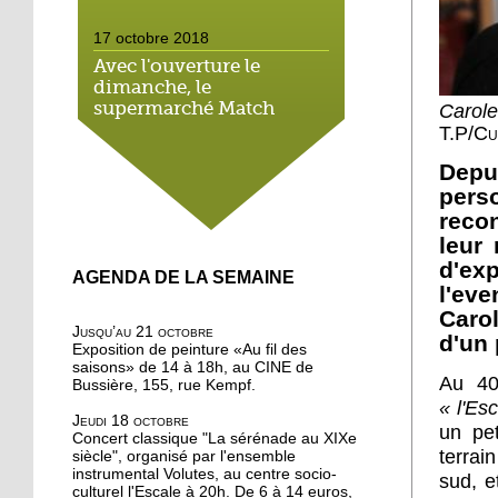
17 octobre 2018
Avec l'ouverture le
dimanche, le
supermarché Match
Carole
néglige le droit local
T.P/Cu
Depu
16 octobre 2018
pers
On a testé pour vous : la
reco
marche méditative dans
leur 
la forêt de la Wantzenau
d'ex
AGENDA DE LA SEMAINE
l'eve
16 octobre 2018
Carol
Au nord de la Robertsau,
Jusqu’au 21 octobre
d'un
on apprend à méditer
Exposition de peinture «Au fil des
saisons» de 14 à 18h, au CINE de
Au 40 
Bussière, 155, rue Kempf.
16 octobre 2018
« l'Es
Jeudi 18 octobre
Bouffée d'oxygène aux
un pet
Concert classique "La sérénade au XIXe
jardins partagés de la
terrain
siècle", organisé par l'ensemble
Robertsau
instrumental Volutes, au centre socio-
sud, e
culturel l'Escale à 20h. De 6 à 14 euros,