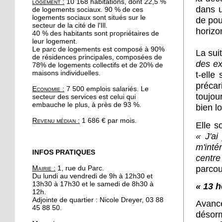
logement :
10 168 habitations, dont 22,5 %
19 octobre 2017
dans u
de logements sociaux. 90 % de ces
Le quartier reste une
logements sociaux sont situés sur le
de pou
secteur de la cité de l'Ill.
valeur sûre pour les
horizo
40 % des habitants sont propriétaires de
promoteurs immobiliers
leur logement.
Le parc de logements est composé à 90%
La sui
de résidences principales, composées de
19 octobre 2017
des ex
78% de logements collectifs et de 20% de
A l'Escale, Halloween se
maisons individuelles.
t-elle
décline en peinture
précar
Economie :
7 500 emplois salariés. Le
toujou
secteur des services est celui qui
embauche le plus, à près de 93 %.
19 octobre 2017
bien lo
Le barrage de la
Revenu médian :
1 686 € par mois.
Elle s
Robertsau sous bonne
«
J'ai 
garde
m'inté
INFOS PRATIQUES
centre
18 octobre 2017
parcou
Mairie :
1, rue du Parc.
" Y a pas d'âge pour le
Du lundi au vendredi de 9h à 12h30 et
yoga !"
13h30 à 17h30 et le samedi de 8h30 à
« 13 h
12h.
Adjointe de quartier : Nicole Dreyer, 03 88
Avance
17 octobre 2017
45 88 50.
désorm
Hapkido, l'autodéfense à