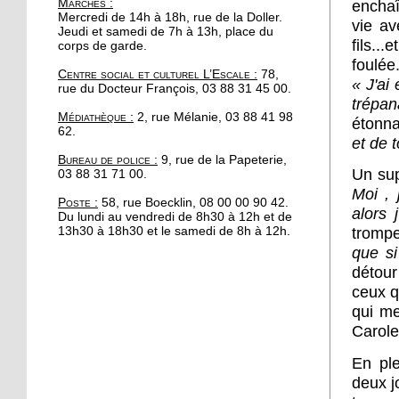
Marchés
:
enchaî
portée de main
Mercredi de 14h à 18h, rue de la Doller.
vie a
Jeudi et samedi de 7h à 13h, place du
fils..
corps de garde.
17 octobre 2017
foulée
Centre social et culturel L’Escale :
78,
Se redresser grâce au
« J'ai
rue du Docteur François, 03 88 31 45 00.
Parcours
trépan
Médiathèque :
2, rue Mélanie, 03 88 41 98
étonn
62.
16 octobre 2017
et de 
Bureau de police :
9, rue de la Papeterie,
Automne fleuri pour les
Un sup
03 88 31 71 00.
commerces à la
M
oi ,
Robertsau
Poste :
58, rue Boecklin, 08 00 00 90 42.
alors 
Du lundi au vendredi de 8h30 à 12h et de
13h30 à 18h30 et le samedi de 8h à 12h.
trompe
13 octobre 2017
que si
200 cyclistes manifestent
détou
au pied du parlement
européen
ceux q
qui me
13 octobre 2017
Carole
Apéro Compost à l'Escale
En ple
: un deuxième rendez-
deux j
vous manqué