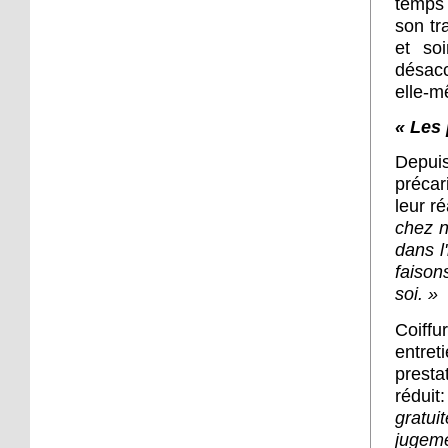
temps
son tr
13 octobre 2017
et soi
L'Escale, agora d'un soir
pour l'Adir
désacc
elle-m
12 octobre 2017
« Les 
« Ça fait mal le cancer du
Depuis
sein ? »
précar
leur r
11 octobre 2017
chez n
Manifestation contre la
dans l
fermeture d'une piste
faison
cyclable
soi. »
18 octobre 2013
Coiffu
Rentrée dansante à
entre
l'Escale
presta
réduit
gratui
18 octobre 2013
jugeme
Les attentes pour l’agro-