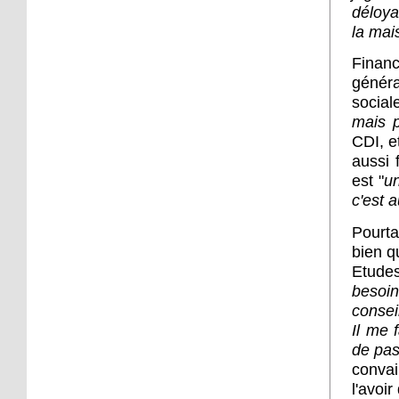
déloya
quartier bientôt
officielles
la mai
Financ
18 octobre 2013
généra
L'agenda sportif du
social
week-end
mais 
CDI, e
17 octobre 2013
aussi 
Un dimanche sur la Piste
est "
un
des Forts
c'est 
Pourta
17 octobre 2013
bien q
C'est déjà Noël à la
Etudes
Robertsau
besoi
consei
16 octobre 2013
Il me 
Les boulistes vont
de pas
déménager
convai
l'avoir