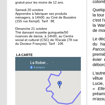
colomb
gratuit pour les moins de 12 ans.
16 octobre 2018
Conseil municipal : la
Quelqu
Samedi 20 octobre
Apprendre à fabriquer ses produits
Cité de l'Ill et les quartiers
la tou
ménagers, à 14h00, au Ciné de Bussière
au coeur des débats
c'est 
(155 rue Kempf). Tarif : 8€.
la Wan
16 octobre 2018
Dimanche 21 octobre
de mon
Thé dansant musette guinguette/50
La forêt de la Robertsau,
nuances de danse, à 14h00, au Centre
un écrin de biodiversité
Le déc
social et culturel (CSC) de l’Escale (78 rue
du hal
du Docteur François). Tarif : 10€.
Parco
15 octobre 2018
premiè
LA CARTE
Végéman : le premier
évier 
kebab végan de
débord
Strasbourg plébiscité
L'autr
15 octobre 2018
vêtue
Divergences autour de la
Lucie,
protection des animaux
« Elle
préam
15 octobre 2018
m'assu
L'école Schwilgué en