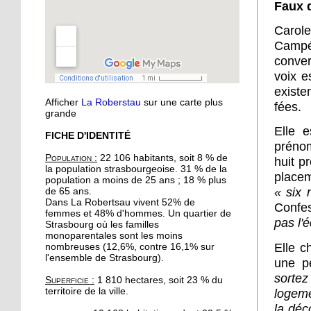
Faux 
musique
Carol
Campé
11 octobre 2018
conver
Oser parler avec les
voix e
marionnettes
existe
Afficher
La Roberstau
sur une carte plus
fées.
11 octobre 2018
grande
Avec l'atelier "à vos
Elle 
FICHE D'IDENTITÉ
binettes", on nourrit le sol
préno
sans produits chimiques
Population :
22 106 habitants, soit 8 % de
huit p
la population strasbourgeoise. 31 % de la
place
population a moins de 25 ans ; 18 % plus
10 octobre 2018
« six 
de 65 ans.
Initier les seniors aux
Dans La Robertsau vivent 52% de
Confes
femmes et 48% d'hommes. Un quartier de
cosmétiques naturels
pas l'
Strasbourg où les familles
monoparentales sont les moins
Elle c
nombreuses (12,6%, contre 16,1% sur
10 octobre 2018
l'ensemble de Strasbourg).
une p
Un festival végan
sortez
Superficie :
1 810 hectares, soit 23 % du
débarque à l'Escale
territoire de la ville.
logeme
la déco