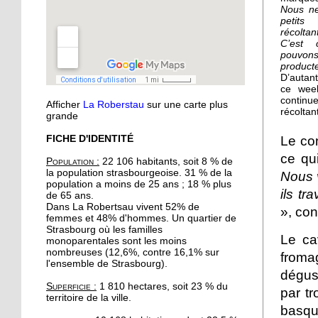
musique
Nous ne
petits
récoltan
C’est
11 octobre 2018
pouvo
Oser parler avec les
product
marionnettes
D’autant
ce week
contin
Afficher
La Roberstau
sur une carte plus
récoltan
11 octobre 2018
grande
Avec l'atelier "à vos
FICHE D'IDENTITÉ
Le con
binettes", on nourrit le sol
ce qui
sans produits chimiques
Population :
22 106 habitants, soit 8 % de
la population strasbourgeoise. 31 % de la
Nous 
population a moins de 25 ans ; 18 % plus
10 octobre 2018
ils tr
de 65 ans.
Initier les seniors aux
Dans La Robertsau vivent 52% de
», con
femmes et 48% d'hommes. Un quartier de
cosmétiques naturels
Strasbourg où les familles
Le ca
monoparentales sont les moins
nombreuses (12,6%, contre 16,1% sur
froma
10 octobre 2018
l'ensemble de Strasbourg).
dégus
Un festival végan
Superficie :
1 810 hectares, soit 23 % du
débarque à l'Escale
par tr
territoire de la ville.
basqu