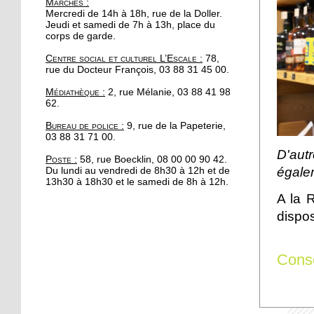
Marchés
:
portée de main
Mercredi de 14h à 18h, rue de la Doller.
Jeudi et samedi de 7h à 13h, place du
corps de garde.
17 octobre 2017
Centre social et culturel L’Escale :
78,
Se redresser grâce au
rue du Docteur François, 03 88 31 45 00.
Parcours
Médiathèque :
2, rue Mélanie, 03 88 41 98
62.
16 octobre 2017
Bureau de police :
9, rue de la Papeterie,
Automne fleuri pour les
03 88 31 71 00.
commerces à la
D'aut
Robertsau
Poste :
58, rue Boecklin, 08 00 00 90 42.
égale
Du lundi au vendredi de 8h30 à 12h et de
13h30 à 18h30 et le samedi de 8h à 12h.
13 octobre 2017
A la 
200 cyclistes manifestent
au pied du parlement
dispos
européen
Cons
13 octobre 2017
Apéro Compost à l'Escale
: un deuxième rendez-
vous manqué