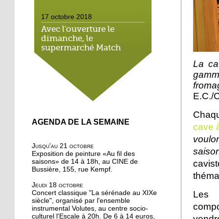
17 octobre 2018
Avec l'ouverture le
dimanche, le
supermarché Match
néglige le droit local
La ca
gamme
16 octobre 2018
froma
On a testé pour vous : la
E.C./C
marche méditative dans
la forêt de la Wantzenau
Chaqu
AGENDA DE LA SEMAINE
cave à
16 octobre 2018
voulo
Au nord de la Robertsau,
Jusqu’au 21 octobre
on apprend à méditer
sais
Exposition de peinture «Au fil des
saisons» de 14 à 18h, au CINE de
cavis
Bussière, 155, rue Kempf.
théma
16 octobre 2018
Jeudi 18 octobre
Bouffée d'oxygène aux
Concert classique "La sérénade au XIXe
Les 
jardins partagés de la
siècle", organisé par l'ensemble
comp
Robertsau
instrumental Volutes, au centre socio-
culturel l'Escale à 20h. De 6 à 14 euros,
vend