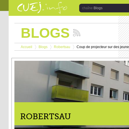
Aller au contenu principal
Blogs
BLOGS
Suivez
les
Vous êtes ici
actualités
Accueil
Blogs
Robertsau
Coup de projecteur sur des jeunes
de
>
>
>
la
chaîne
Blogs
ROBERTSAU