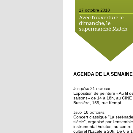
17 octobre 2018
Avec l'ouverture le
dimanche, le
supermarché Match
néglige le droit local
16 octobre 2018
On a testé pour vous : 
marche méditative da
la forêt de la Wantzen
AGENDA DE LA SEMAINE
16 octobre 2018
Au nord de la Roberts
Jusqu’au 21 octobre
on apprend à méditer
Exposition de peinture «Au fil d
saisons» de 14 à 18h, au CINE
Bussière, 155, rue Kempf.
16 octobre 2018
Jeudi 18 octobre
Bouffée d'oxygène au
Concert classique "La sérénad
jardins partagés de la
siècle", organisé par l'ensemble
Robertsau
instrumental Volutes, au centre 
culturel l'Escale à 20h. De 6 à 