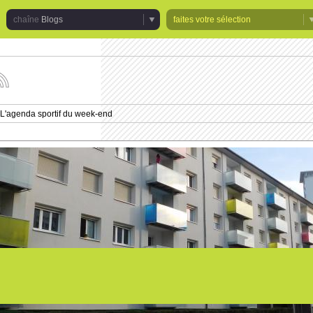
Blogs
faites votre sélection
uivez
s
tualités
L'agenda sportif du week-end
e
haîne
logs