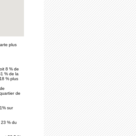
arte plus
 sol
ues
oit 8 % de
31 % de la
 18 % plus
 de
uartier de
,1% sur
t 23 % du