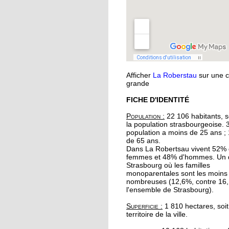
musique
11 octobre 2018
Oser parler avec les
marionnettes
Afficher
La Roberstau
sur une c
11 octobre 2018
grande
Avec l'atelier "à vos
FICHE D'IDENTITÉ
binettes", on nourrit le
sans produits chimiq
Population :
22 106 habitants, s
la population strasbourgeoise. 
population a moins de 25 ans ;
10 octobre 2018
de 65 ans.
Initier les seniors aux
Dans La Robertsau vivent 52%
femmes et 48% d'hommes. Un q
cosmétiques naturels
Strasbourg où les familles
monoparentales sont les moins
nombreuses (12,6%, contre 16
10 octobre 2018
l'ensemble de Strasbourg).
Un festival végan
Superficie :
1 810 hectares, soi
débarque à l'Escale
territoire de la ville.