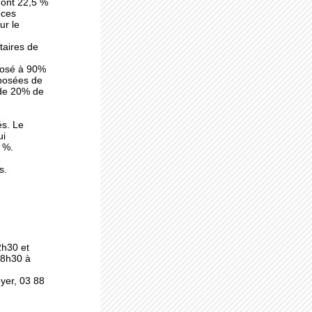
dont 22,5 %
 ces
ur le
taires de
ers
posé à 90%
mposées de
 de 20% de
se
és. Le
ui
 %.
s.
e
2h30 et
 8h30 à
eyer, 03 88
e à