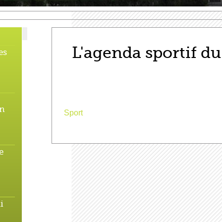
L'agenda sportif d
es
en
Sport
e
i