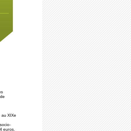
la
ns
au
au,
es
 de
x
e au XIXe
socio-
14 euros,