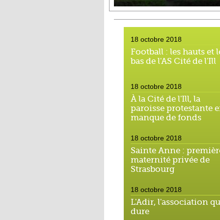
18 octobre 2018
Football : les hauts et l
bas de l'AS Cité de l'Ill
18 octobre 2018
À la Cité de l'Ill, la
paroisse protestante 
manque de fonds
18 octobre 2018
Sainte Anne : premièr
maternité privée de
Strasbourg
18 octobre 2018
L'Adir, l'association qu
dure