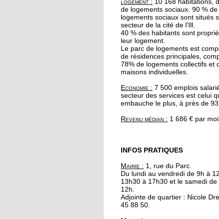
logement :
10 168 habitations, 
19 octobre 2017
de logements sociaux. 90 % de
Le quartier reste une
logements sociaux sont situés s
secteur de la cité de l'Ill.
valeur sûre pour les
40 % des habitants sont proprié
promoteurs immobili
leur logement.
Le parc de logements est com
de résidences principales, co
19 octobre 2017
78% de logements collectifs et
A l'Escale, Halloween 
maisons individuelles.
décline en peinture
Economie :
7 500 emplois salari
secteur des services est celui q
embauche le plus, à près de 93
19 octobre 2017
Le barrage de la
Revenu médian :
1 686 € par moi
Robertsau sous bonn
garde
INFOS PRATIQUES
18 octobre 2017
Mairie :
1, rue du Parc.
" Y a pas d'âge pour le
Du lundi au vendredi de 9h à 1
yoga !"
13h30 à 17h30 et le samedi de
12h.
Adjointe de quartier : Nicole Dr
17 octobre 2017
45 88 50.
Hapkido, l'autodéfens