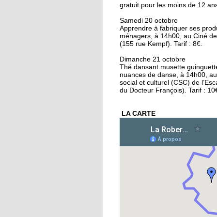
gratuit pour les moins de 12 an
16 octobre 2018
Conseil municipal : la
Samedi 20 octobre
Apprendre à fabriquer ses prod
Cité de l'Ill et les quart
ménagers, à 14h00, au Ciné de
au coeur des débats
(155 rue Kempf). Tarif : 8€.
16 octobre 2018
Dimanche 21 octobre
Thé dansant musette guinguett
La forêt de la Robertsa
nuances de danse, à 14h00, au
un écrin de biodiversi
social et culturel (CSC) de l’Esc
du Docteur François). Tarif : 10
15 octobre 2018
LA CARTE
Végéman : le premier
kebab végan de
Strasbourg plébiscité
15 octobre 2018
Divergences autour de
protection des anima
15 octobre 2018
L'école Schwilgué en