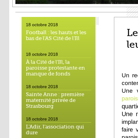
18 octobre 2018
Le
Football : les hauts et les
bas de l'AS Cité de l'Ill
le
18 octobre 2018
À la Cité de l'Ill, la
paroisse protestante en
manque de fonds
Un re
conte
18 octobre 2018
Une v
Sainte Anne : première
paroi
maternité privée de
quart
Strasbourg
Une n
18 octobre 2018
impla
L'Adir, l'association qui
faire 
dure
paroi