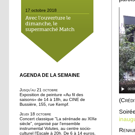
17 octobre 2018
Avec l'ouverture le
dimanche, le
supermarché Match
néglige le droit local
16 octobre 2018
On a testé pour vous : la
marche méditative dans
la forêt de la Wantzenau
AGENDA DE LA SEMAINE
16 octobre 2018
Au nord de la Robertsau,
00:0
Jusqu’au 21 octobre
on apprend à méditer
Exposition de peinture «Au fil des
(Crédi
saisons» de 14 à 18h, au CINE de
Bussière, 155, rue Kempf.
16 octobre 2018
Soiré
Jeudi 18 octobre
Bouffée d'oxygène aux
inaug
Concert classique "La sérénade au XIXe
jardins partagés de la
siècle", organisé par l'ensemble
Robertsau
instrumental Volutes, au centre socio-
Renau
culturel l'Escale à 20h. De 6 à 14 euros,