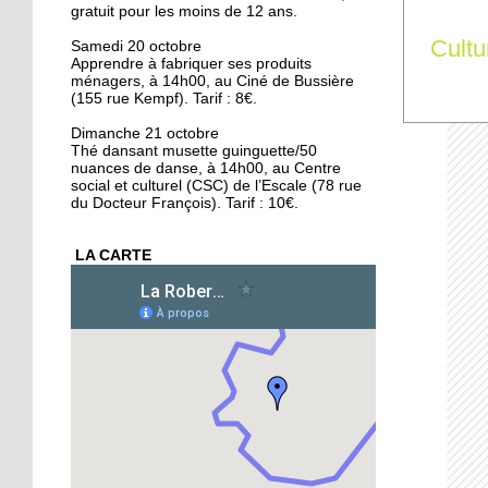
gratuit pour les moins de 12 ans.
16 octobre 2018
Conseil municipal : la
Cultu
Samedi 20 octobre
Apprendre à fabriquer ses produits
Cité de l'Ill et les quartiers
ménagers, à 14h00, au Ciné de Bussière
au coeur des débats
(155 rue Kempf). Tarif : 8€.
16 octobre 2018
Dimanche 21 octobre
Thé dansant musette guinguette/50
La forêt de la Robertsau,
nuances de danse, à 14h00, au Centre
un écrin de biodiversité
social et culturel (CSC) de l’Escale (78 rue
du Docteur François). Tarif : 10€.
15 octobre 2018
LA CARTE
Végéman : le premier
kebab végan de
Strasbourg plébiscité
15 octobre 2018
Divergences autour de la
protection des animaux
15 octobre 2018
L'école Schwilgué en