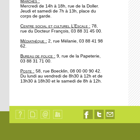
Marchés
:
portée de main
Mercredi de 14h à 18h, rue de la Doller.
Jeudi et samedi de 7h à 13h, place du
corps de garde.
17 octobre 2017
Centre social et culturel L’Escale :
78,
Se redresser grâce au
rue du Docteur François, 03 88 31 45 00.
Parcours
Médiathèque :
2, rue Mélanie, 03 88 41 98
62.
16 octobre 2017
Bureau de police :
9, rue de la Papeterie,
Automne fleuri pour les
03 88 31 71 00.
commerces à la
Robertsau
Poste :
58, rue Boecklin, 08 00 00 90 42.
Du lundi au vendredi de 8h30 à 12h et de
13h30 à 18h30 et le samedi de 8h à 12h.
13 octobre 2017
200 cyclistes manifestent
au pied du parlement
européen
13 octobre 2017
Qui
Plan
Contact
Identification
Nous
Nous
Nous
Apéro Compost à l'Escale
sommes-
du
suivre
suivre
contacter
: un deuxième rendez-
nous
site
sur
sur
par
?
Facebook
Twitter
email
vous manqué