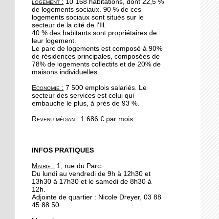
logement :
10 168 habitations, dont 22,5 %
19 octobre 2017
de logements sociaux. 90 % de ces
Le quartier reste une
logements sociaux sont situés sur le
secteur de la cité de l'Ill.
valeur sûre pour les
40 % des habitants sont propriétaires de
promoteurs immobiliers
leur logement.
Le parc de logements est composé à 90%
de résidences principales, composées de
19 octobre 2017
78% de logements collectifs et de 20% de
A l'Escale, Halloween se
maisons individuelles.
décline en peinture
Economie :
7 500 emplois salariés. Le
secteur des services est celui qui
embauche le plus, à près de 93 %.
19 octobre 2017
Le barrage de la
Revenu médian :
1 686 € par mois.
Robertsau sous bonne
garde
INFOS PRATIQUES
18 octobre 2017
Mairie :
1, rue du Parc.
" Y a pas d'âge pour le
Du lundi au vendredi de 9h à 12h30 et
yoga !"
13h30 à 17h30 et le samedi de 8h30 à
12h.
Adjointe de quartier : Nicole Dreyer, 03 88
17 octobre 2017
45 88 50.
Hapkido, l'autodéfense à