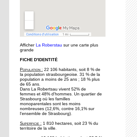
musique
11 octobre 2018
Oser parler avec les
marionnettes
Afficher
La Roberstau
sur une carte plus
11 octobre 2018
grande
Avec l'atelier "à vos
FICHE D'IDENTITÉ
binettes", on nourrit le sol
sans produits chimiques
Population :
22 106 habitants, soit 8 % de
la population strasbourgeoise. 31 % de la
population a moins de 25 ans ; 18 % plus
10 octobre 2018
de 65 ans.
Initier les seniors aux
Dans La Robertsau vivent 52% de
femmes et 48% d'hommes. Un quartier de
cosmétiques naturels
Strasbourg où les familles
monoparentales sont les moins
nombreuses (12,6%, contre 16,1% sur
10 octobre 2018
l'ensemble de Strasbourg).
Un festival végan
Superficie :
1 810 hectares, soit 23 % du
débarque à l'Escale
territoire de la ville.