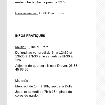
portée de main
embauche le plus, à près de 93 %.
Revenu médian :
1 686 € par mois.
17 octobre 2017
Se redresser grâce au
Parcours
INFOS PRATIQUES
16 octobre 2017
Automne fleuri pour les
commerces à la
Mairie :
1, rue du Parc.
Robertsau
Du lundi au vendredi de 9h à 12h30 et
13h30 à 17h30 et le samedi de 8h30 à
12h.
13 octobre 2017
Adjointe de quartier : Nicole Dreyer, 03 88
200 cyclistes manifestent
45 88 50.
au pied du parlement
européen
Marchés
:
13 octobre 2017
Mercredi de 14h à 18h, rue de la Doller.
Apéro Compost à l'Escale
Jeudi et samedi de 7h à 13h, place du
corps de garde.
: un deuxième rendez-
vous manqué