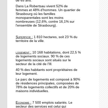
de 65 ans.
19 octobre 2017
Dans La Robertsau vivent 52% de
Le quartier reste une
femmes et 48% d'hommes. Un quartier de
valeur sûre pour les
Strasbourg où les familles
promoteurs immobiliers
monoparentales sont les moins
nombreuses (12,6%, contre 16,1% sur
l'ensemble de Strasbourg).
19 octobre 2017
A l'Escale, Halloween se
Superficie :
1 810 hectares, soit 23 % du
décline en peinture
territoire de la ville.
19 octobre 2017
logement :
10 168 habitations, dont 22,5 %
de logements sociaux. 90 % de ces
Le barrage de la
logements sociaux sont situés sur le
Robertsau sous bonne
secteur de la cité de l'Ill.
garde
40 % des habitants sont propriétaires de
leur logement.
18 octobre 2017
Le parc de logements est composé à 90%
" Y a pas d'âge pour le
de résidences principales, composées de
yoga !"
78% de logements collectifs et de 20% de
maisons individuelles.
17 octobre 2017
Economie :
7 500 emplois salariés. Le
Hapkido, l'autodéfense à
secteur des services est celui qui