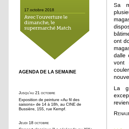
Sa mi
17 octobre 2018
plusie
Avec l'ouverture le
magas
dimanche, le
dispo
supermarché Match
néglige le droit local
bâtim
ont do
16 octobre 2018
magasi
On a testé pour vous : la
dalle 
marche méditative dans
vont 
la forêt de la Wantzenau
coule
AGENDA DE LA SEMAINE
16 octobre 2018
nouvel
Au nord de la Robertsau,
La g
on apprend à méditer
Jusqu’au 21 octobre
excep
Exposition de peinture «Au fil des
revien
16 octobre 2018
saisons» de 14 à 18h, au CINE de
Bussière, 155, rue Kempf.
Bouffée d'oxygène aux
Renau
jardins partagés de la
Robertsau
Jeudi 18 octobre