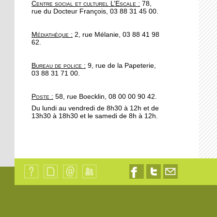
Centre social et culturel L’Escale :
78,
rue du Docteur François, 03 88 31 45 00.
13 octobre 2017
L'Escale, agora d'un soir
pour l'Adir
Médiathèque :
2, rue Mélanie, 03 88 41 98
62.
12 octobre 2017
Bureau de police :
9, rue de la Papeterie,
« Ça fait mal le cancer du
03 88 31 71 00.
sein ? »
Poste :
58, rue Boecklin, 08 00 00 90 42.
11 octobre 2017
Du lundi au vendredi de 8h30 à 12h et de
13h30 à 18h30 et le samedi de 8h à 12h.
Manifestation contre la
fermeture d'une piste
cyclable
18 octobre 2013
Rentrée dansante à
l'Escale
Qui
Plan
Contact
Identification
Nous
Nous
Nous
sommes-
du
suivre
suivre
contacter
nous
site
sur
sur
par
?
Facebook
Twitter
email
18 octobre 2013
Les attentes pour l’agro-