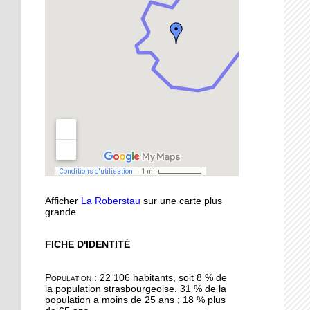
musique
11 octobre 2018
Oser parler avec les
marionnettes
11 octobre 2018
Avec l'atelier "à vos
binettes", on nourrit le sol
sans produits chimiques
10 octobre 2018
Afficher
La Roberstau
sur une carte plus
Initier les seniors aux
grande
cosmétiques naturels
FICHE D'IDENTITÉ
10 octobre 2018
Un festival végan
Population :
22 106 habitants, soit 8 % de
débarque à l'Escale
la population strasbourgeoise. 31 % de la
population a moins de 25 ans ; 18 % plus