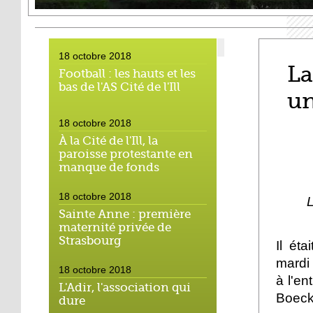
18 octobre 2018
La
Football : les hauts et les
bas de l'AS Cité de l'Ill
un
18 octobre 2018
À la Cité de l'Ill, la
paroisse protestante en
manque de fonds
18 octobre 2018
L
Sainte Anne : première
maternité privée de
Strasbourg
Il éta
mardi 
18 octobre 2018
à l'en
L'Adir, l'association qui
Boeckl
dure