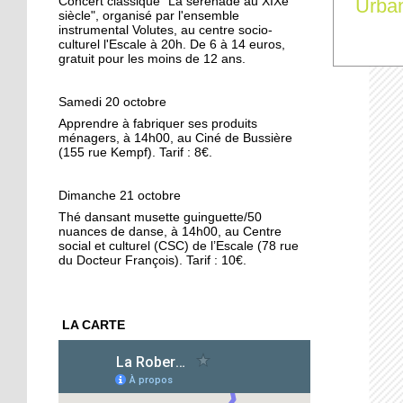
Urba
Concert classique "La sérénade au XIXe
16 octobre 2018
siècle", organisé par l'ensemble
instrumental Volutes, au centre socio-
Conseil municipal : la
culturel l'Escale à 20h. De 6 à 14 euros,
Cité de l'Ill et les quartiers
gratuit pour les moins de 12 ans.
au coeur des débats
Samedi 20 octobre
16 octobre 2018
Apprendre à fabriquer ses produits
La forêt de la Robertsau,
ménagers, à 14h00, au Ciné de Bussière
un écrin de biodiversité
(155 rue Kempf). Tarif : 8€.
15 octobre 2018
Dimanche 21 octobre
Végéman : le premier
Thé dansant musette guinguette/50
nuances de danse, à 14h00, au Centre
kebab végan de
social et culturel (CSC) de l’Escale (78 rue
Strasbourg plébiscité
du Docteur François). Tarif : 10€.
15 octobre 2018
Divergences autour de la
LA CARTE
protection des animaux
15 octobre 2018
L'école Schwilgué en