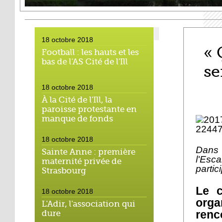
18 octobre 2018
« 
Football : les hauts et les
bas de l'AS Cité de l'Ill
se
18 octobre 2018
À la Cité de l'Ill, la
paroisse protestante en
manque de fonds
18 octobre 2018
Dans 
Sainte Anne : première
l'Esc
maternité privée de
partic
Strasbourg
Le c
18 octobre 2018
orga
L'Adir, l'association qui
renc
dure