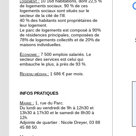
logement :
10 168 habitations, dont 22,5 %
19 octobre 2017
de logements sociaux. 90 % de ces
Le quartier reste une
logements sociaux sont situés sur le
secteur de la cité de l'Ill.
valeur sûre pour les
40 % des habitants sont propriétaires de
promoteurs immobiliers
leur logement.
Le parc de logements est composé à 90%
de résidences principales, composées de
19 octobre 2017
78% de logements collectifs et de 20% de
A l'Escale, Halloween se
maisons individuelles.
décline en peinture
Economie :
7 500 emplois salariés. Le
secteur des services est celui qui
embauche le plus, à près de 93 %.
19 octobre 2017
Le barrage de la
Revenu médian :
1 686 € par mois.
Robertsau sous bonne
garde
INFOS PRATIQUES
18 octobre 2017
Mairie :
1, rue du Parc.
" Y a pas d'âge pour le
Du lundi au vendredi de 9h à 12h30 et
yoga !"
13h30 à 17h30 et le samedi de 8h30 à
12h.
Adjointe de quartier : Nicole Dreyer, 03 88
17 octobre 2017
45 88 50.
Hapkido, l'autodéfense à