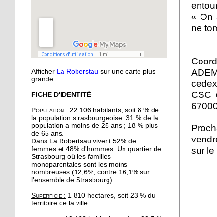
entou
musique
« On a
ne tom
11 octobre 2018
Oser parler avec les
marionnettes
Coord
ADEMA
Afficher
La Roberstau
sur une carte plus
11 octobre 2018
grande
cedex 
Avec l'atelier "à vos
CSC d
FICHE D'IDENTITÉ
binettes", on nourrit le sol
67000
sans produits chimiques
Population :
22 106 habitants, soit 8 % de
la population strasbourgeoise. 31 % de la
population a moins de 25 ans ; 18 % plus
Proch
10 octobre 2018
de 65 ans.
vendr
Initier les seniors aux
Dans La Robertsau vivent 52% de
femmes et 48% d'hommes. Un quartier de
sur le
cosmétiques naturels
Strasbourg où les familles
monoparentales sont les moins
nombreuses (12,6%, contre 16,1% sur
10 octobre 2018
l'ensemble de Strasbourg).
Un festival végan
Superficie :
1 810 hectares, soit 23 % du
débarque à l'Escale
territoire de la ville.