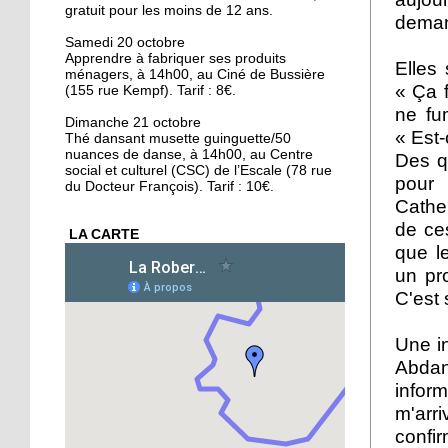
gratuit pour les moins de 12 ans.
16 octobre 2018
deman
Conseil municipal : la
Samedi 20 octobre
Apprendre à fabriquer ses produits
Cité de l'Ill et les quartiers
Elles
ménagers, à 14h00, au Ciné de Bussière
au coeur des débats
«
Ç
a
f
(155 rue Kempf). Tarif : 8€.
ne fu
16 octobre 2018
Dimanche 21 octobre
« Est-
Thé dansant musette guinguette/50
La forêt de la Robertsau,
nuances de danse, à 14h00, au Centre
Des q
un écrin de biodiversité
social et culturel (CSC) de l’Escale (78 rue
pour
du Docteur François). Tarif : 10€.
Cather
15 octobre 2018
de ces
LA CARTE
Végéman : le premier
que l
kebab végan de
un pr
Strasbourg plébiscité
C'est 
15 octobre 2018
Une i
Divergences autour de la
protection des animaux
Abdan
infor
m'arri
15 octobre 2018
confi
L'école Schwilgué en