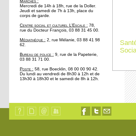
Marchés
:
portée de main
Mercredi de 14h à 18h, rue de la Doller.
Jeudi et samedi de 7h à 13h, place du
corps de garde.
17 octobre 2017
Centre social et culturel L’Escale :
78,
Se redresser grâce au
rue du Docteur François, 03 88 31 45 00.
Parcours
Médiathèque :
2, rue Mélanie, 03 88 41 98
Sant
62.
16 octobre 2017
Socia
Bureau de police :
9, rue de la Papeterie,
Automne fleuri pour les
03 88 31 71 00.
commerces à la
Robertsau
Poste :
58, rue Boecklin, 08 00 00 90 42.
Du lundi au vendredi de 8h30 à 12h et de
13h30 à 18h30 et le samedi de 8h à 12h.
13 octobre 2017
200 cyclistes manifestent
au pied du parlement
européen
13 octobre 2017
Qui
Plan
Contact
Identification
Nous
Nous
Nous
Apéro Compost à l'Escale
sommes-
du
suivre
suivre
contacter
: un deuxième rendez-
nous
site
sur
sur
par
?
Facebook
Twitter
email
vous manqué