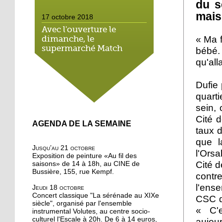
du s
mais
17 octobre 2018
Avec l'ouverture le
dimanche, le
« Ma f
supermarché Match
bébé. 
néglige le droit local
qu'all
16 octobre 2018
Dufie
On a testé pour vous : la
quart
marche méditative dans
sein,
la forêt de la Wantzenau
Cité d
AGENDA DE LA SEMAINE
taux d
16 octobre 2018
que l
Au nord de la Robertsau,
Jusqu’au 21 octobre
on apprend à méditer
l'Orsa
Exposition de peinture «Au fil des
Cité d
saisons» de 14 à 18h, au CINE de
Bussière, 155, rue Kempf.
cont
16 octobre 2018
l'ens
Jeudi 18 octobre
Bouffée d'oxygène aux
Concert classique "La sérénade au XIXe
CSC d
jardins partagés de la
siècle", organisé par l'ensemble
Robertsau
« C'e
instrumental Volutes, au centre socio-
culturel l'Escale à 20h. De 6 à 14 euros,
aujou