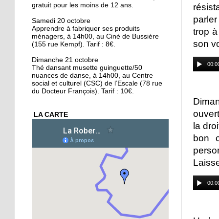
gratuit pour les moins de 12 ans.
résis
16 octobre 2018
parler
Conseil municipal : la
Samedi 20 octobre
Apprendre à fabriquer ses produits
Cité de l'Ill et les quartiers
trop à
ménagers, à 14h00, au Ciné de Bussière
au coeur des débats
son v
(155 rue Kempf). Tarif : 8€.
16 octobre 2018
Dimanche 21 octobre
00:0
Thé dansant musette guinguette/50
La forêt de la Robertsau,
nuances de danse, à 14h00, au Centre
un écrin de biodiversité
social et culturel (CSC) de l’Escale (78 rue
du Docteur François). Tarif : 10€.
Diman
15 octobre 2018
ouvert
LA CARTE
Végéman : le premier
la dro
kebab végan de
Strasbourg plébiscité
bon c
perso
15 octobre 2018
Laisse
Divergences autour de la
protection des animaux
00:0
15 octobre 2018
L'école Schwilgué en