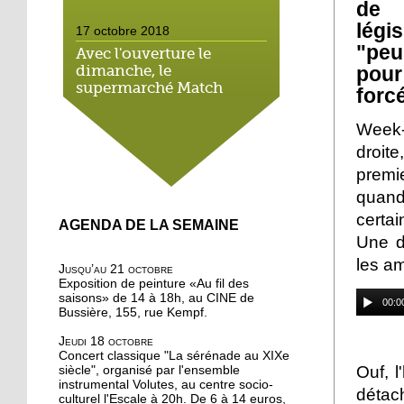
de 
légi
17 octobre 2018
"peu
Avec l'ouverture le
pour
dimanche, le
supermarché Match
forc
néglige le droit local
Week-
16 octobre 2018
droit
On a testé pour vous : la
premi
marche méditative dans
quand
la forêt de la Wantzenau
certa
AGENDA DE LA SEMAINE
16 octobre 2018
Une d
Au nord de la Robertsau,
les am
Jusqu’au 21 octobre
on apprend à méditer
Exposition de peinture «Au fil des
saisons» de 14 à 18h, au CINE de
00:0
Bussière, 155, rue Kempf.
16 octobre 2018
Jeudi 18 octobre
Bouffée d'oxygène aux
Concert classique "La sérénade au XIXe
jardins partagés de la
Ouf, l
siècle", organisé par l'ensemble
Robertsau
instrumental Volutes, au centre socio-
détac
culturel l'Escale à 20h. De 6 à 14 euros,