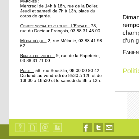
Marchés
:
portée de main
Mercredi de 14h à 18h, rue de la Doller.
Jeudi et samedi de 7h à 13h, place du
corps de garde.
Diman
17 octobre 2017
rempo
Centre social et culturel L’Escale :
78,
Se redresser grâce au
rue du Docteur François, 03 88 31 45 00.
champa
Parcours
d'un g
Médiathèque :
2, rue Mélanie, 03 88 41 98
62.
16 octobre 2017
Fabien
Bureau de police :
9, rue de la Papeterie,
Automne fleuri pour les
03 88 31 71 00.
commerces à la
Robertsau
Polit
Poste :
58, rue Boecklin, 08 00 00 90 42.
Du lundi au vendredi de 8h30 à 12h et de
13h30 à 18h30 et le samedi de 8h à 12h.
13 octobre 2017
200 cyclistes manifestent
au pied du parlement
européen
13 octobre 2017
Apéro Compost à l'Escale
: un deuxième rendez-
vous manqué
Qui
Plan
Contact
Identification
Nous
Nous
Nous
sommes-
du
suivre
suivre
contacter