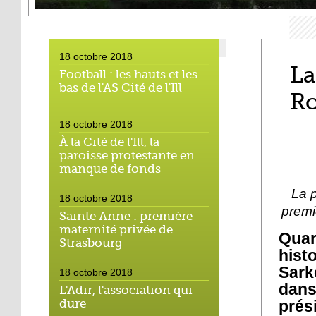
18 octobre 2018
La
Football : les hauts et les
bas de l'AS Cité de l'Ill
Ro
18 octobre 2018
À la Cité de l'Ill, la
paroisse protestante en
manque de fonds
La p
18 octobre 2018
premi
Sainte Anne : première
maternité privée de
Quar
Strasbourg
hist
Sark
18 octobre 2018
dans
L'Adir, l'association qui
prés
dure