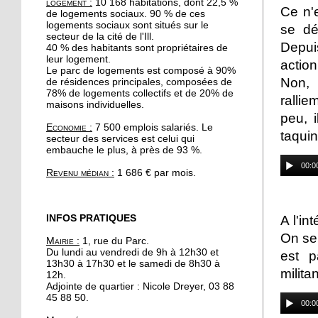
logement :
10 168 habitations, dont 22,5 %
19 octobre 2017
Ce n'e
de logements sociaux. 90 % de ces
Le quartier reste une
logements sociaux sont situés sur le
se dé
secteur de la cité de l'Ill.
valeur sûre pour les
Depui
40 % des habitants sont propriétaires de
promoteurs immobiliers
leur logement.
actio
Le parc de logements est composé à 90%
Non,
de résidences principales, composées de
19 octobre 2017
78% de logements collectifs et de 20% de
ralli
A l'Escale, Halloween se
maisons individuelles.
décline en peinture
peu, 
Economie :
7 500 emplois salariés. Le
taquin
secteur des services est celui qui
embauche le plus, à près de 93 %.
19 octobre 2017
00:0
Le barrage de la
Revenu médian :
1 686 € par mois.
Robertsau sous bonne
garde
A l'in
INFOS PRATIQUES
18 octobre 2017
On se 
Mairie :
1, rue du Parc.
" Y a pas d'âge pour le
Du lundi au vendredi de 9h à 12h30 et
est p
yoga !"
13h30 à 17h30 et le samedi de 8h30 à
milita
12h.
Adjointe de quartier : Nicole Dreyer, 03 88
17 octobre 2017
45 88 50.
00:0
Hapkido, l'autodéfense à