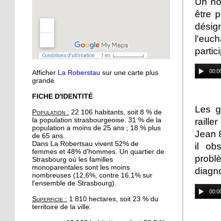
Un ho
musique
être p
désig
11 octobre 2018
l'eu
Oser parler avec les
partic
marionnettes
00:0
Afficher
La Roberstau
sur une carte plus
11 octobre 2018
grande
Avec l'atelier "à vos
FICHE D'IDENTITÉ
binettes", on nourrit le sol
Les g
sans produits chimiques
Population :
22 106 habitants, soit 8 % de
raill
la population strasbourgeoise. 31 % de la
population a moins de 25 ans ; 18 % plus
10 octobre 2018
Jean 
de 65 ans.
Initier les seniors aux
Dans La Robertsau vivent 52% de
il ob
femmes et 48% d'hommes. Un quartier de
cosmétiques naturels
probl
Strasbourg où les familles
monoparentales sont les moins
diagno
nombreuses (12,6%, contre 16,1% sur
10 octobre 2018
l'ensemble de Strasbourg).
Un festival végan
00:0
Superficie :
1 810 hectares, soit 23 % du
débarque à l'Escale
territoire de la ville.