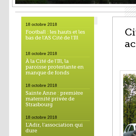
18 octobre 2018
Ci
Football : les hauts et les
bas de l'AS Cité de l'Ill
ac
18 octobre 2018
À la Cité de l'Ill, la
paroisse protestante en
manque de fonds
18 octobre 2018
Sainte Anne : première
maternité privée de
Strasbourg
18 octobre 2018
L'Adir, l'association qui
dure