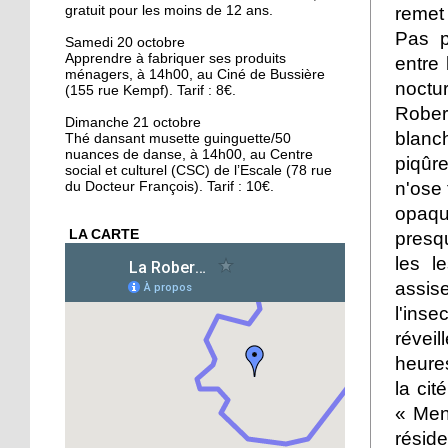
remet 
gratuit pour les moins de 12 ans.
16 octobre 2018
Pas p
Conseil municipal : la
Samedi 20 octobre
Apprendre à fabriquer ses produits
Cité de l'Ill et les quartiers
entre
ménagers, à 14h00, au Ciné de Bussière
au coeur des débats
noctu
(155 rue Kempf). Tarif : 8€.
Rober
16 octobre 2018
Dimanche 21 octobre
blanc
Thé dansant musette guinguette/50
La forêt de la Robertsau,
nuances de danse, à 14h00, au Centre
piqûr
un écrin de biodiversité
social et culturel (CSC) de l’Escale (78 rue
n'ose 
du Docteur François). Tarif : 10€.
opaqu
15 octobre 2018
LA CARTE
presq
Végéman : le premier
kebab végan de
les l
Strasbourg plébiscité
assis
l'inse
15 octobre 2018
révei
Divergences autour de la
heures
protection des animaux
la ci
«
Ment
15 octobre 2018
rési
L'école Schwilgué en