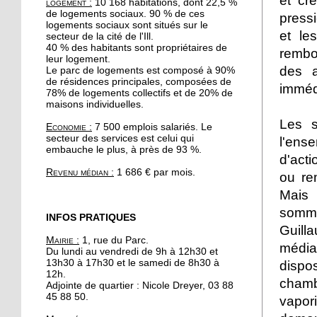
et cr
logement :
10 168 habitations, dont 22,5 %
19 octobre 2017
de logements sociaux. 90 % de ces
press
Le quartier reste une
logements sociaux sont situés sur le
et le
secteur de la cité de l'Ill.
valeur sûre pour les
40 % des habitants sont propriétaires de
rembo
promoteurs immobiliers
leur logement.
des a
Le parc de logements est composé à 90%
de résidences principales, composées de
19 octobre 2017
imméd
78% de logements collectifs et de 20% de
A l'Escale, Halloween se
maisons individuelles.
décline en peinture
Les s
Economie :
7 500 emplois salariés. Le
secteur des services est celui qui
l'ens
embauche le plus, à près de 93 %.
19 octobre 2017
d'act
Le barrage de la
Revenu médian :
1 686 € par mois.
ou re
Robertsau sous bonne
Mais
garde
sommi
INFOS PRATIQUES
18 octobre 2017
Guill
Mairie :
1, rue du Parc.
" Y a pas d'âge pour le
média
Du lundi au vendredi de 9h à 12h30 et
yoga !"
13h30 à 17h30 et le samedi de 8h30 à
dispo
12h.
chamb
Adjointe de quartier : Nicole Dreyer, 03 88
17 octobre 2017
45 88 50.
vapori
Hapkido, l'autodéfense à