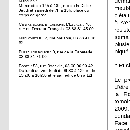
deman
Marchés
:
portée de main
Mercredi de 14h à 18h, rue de la Doller.
meubl
Jeudi et samedi de 7h à 13h, place du
c'était
corps de garde.
17 octobre 2017
à s'e
Centre social et culturel L’Escale :
78,
Se redresser grâce au
résis
rue du Docteur François, 03 88 31 45 00.
Parcours
semai
Médiathèque :
2, rue Mélanie, 03 88 41 98
62.
plusie
16 octobre 2017
piqué 
Bureau de police :
9, rue de la Papeterie,
Automne fleuri pour les
03 88 31 71 00.
commerces à la
Robertsau
" Et s
Poste :
58, rue Boecklin, 08 00 00 90 42.
Du lundi au vendredi de 8h30 à 12h et de
13h30 à 18h30 et le samedi de 8h à 12h.
13 octobre 2017
Le pr
200 cyclistes manifestent
d'être
au pied du parlement
la R
européen
témoi
13 octobre 2017
2009.
Apéro Compost à l'Escale
conda
: un deuxième rendez-
Face 
vous manqué