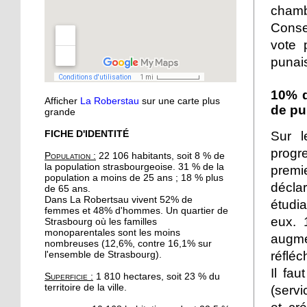
chamb
musique
Conse
vote 
11 octobre 2018
punai
Oser parler avec les
marionnettes
10% d
Afficher
La Roberstau
sur une carte plus
de pu
11 octobre 2018
grande
Avec l'atelier "à vos
Sur l
FICHE D'IDENTITÉ
binettes", on nourrit le sol
progre
sans produits chimiques
Population :
22 106 habitants, soit 8 % de
la population strasbourgeoise. 31 % de la
premi
population a moins de 25 ans ; 18 % plus
10 octobre 2018
décla
de 65 ans.
Initier les seniors aux
Dans La Robertsau vivent 52% de
étudi
femmes et 48% d'hommes. Un quartier de
cosmétiques naturels
eux. 
Strasbourg où les familles
monoparentales sont les moins
augm
nombreuses (12,6%, contre 16,1% sur
10 octobre 2018
réfléc
l'ensemble de Strasbourg).
Un festival végan
Il fau
Superficie :
1 810 hectares, soit 23 % du
débarque à l'Escale
territoire de la ville.
(servi