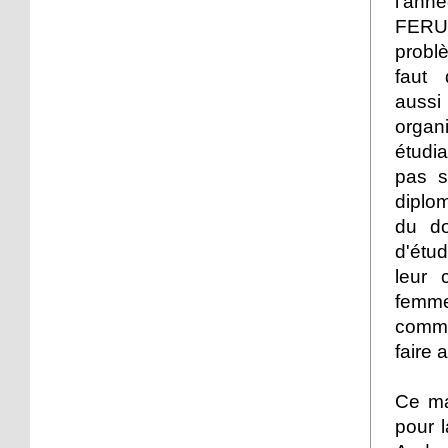
l'ann
FERUF
13 octobre 2017
L'Escale, agora d'un soir
problè
pour l'Adir
faut
aussi
12 octobre 2017
organ
« Ça fait mal le cancer du
étudia
sein ? »
pas s
diplo
11 octobre 2017
du d
Manifestation contre la
d'étud
fermeture d'une piste
leur
cyclable
femme
18 octobre 2013
comme 
Rentrée dansante à
faire 
l'Escale
Ce ma
18 octobre 2013
pour 
Les attentes pour l’agro-