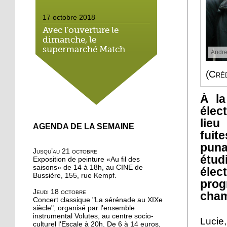
17 octobre 2018
Avec l'ouverture le
dimanche, le
supermarché Match
Andre
néglige le droit local
(Cré
16 octobre 2018
On a testé pour vous : la
À la
marche méditative dans
élec
la forêt de la Wantzenau
lieu
AGENDA DE LA SEMAINE
fuit
16 octobre 2018
puna
Au nord de la Robertsau,
Jusqu’au 21 octobre
on apprend à méditer
étud
Exposition de peinture «Au fil des
saisons» de 14 à 18h, au CINE de
élec
Bussière, 155, rue Kempf.
prog
16 octobre 2018
Jeudi 18 octobre
cham
Bouffée d'oxygène aux
Concert classique "La sérénade au XIXe
jardins partagés de la
siècle", organisé par l'ensemble
Robertsau
instrumental Volutes, au centre socio-
Lucie,
culturel l'Escale à 20h. De 6 à 14 euros,