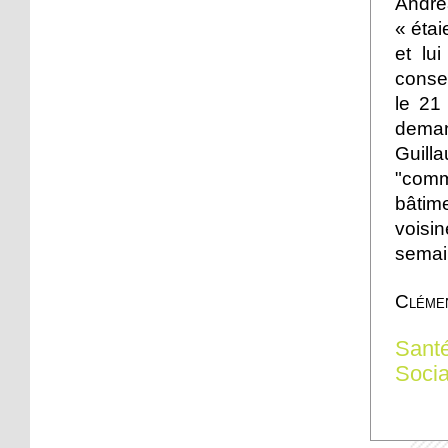
Andre
quartier bientôt
«
étai
officielles
et lu
18 octobre 2013
consei
L'agenda sportif du
le 21
week-end
dema
Guil
17 octobre 2013
"comm
Un dimanche sur la Piste
bâtim
des Forts
voisi
semai
17 octobre 2013
C'est déjà Noël à la
Cléme
Robertsau
Sant
16 octobre 2013
Socia
Les boulistes vont
déménager