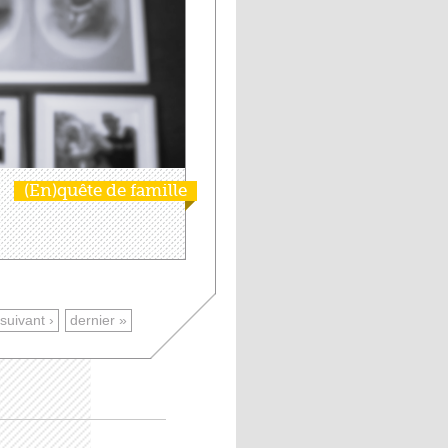
(En)quête de famille
suivant ›
dernier »