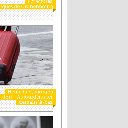
F(r)actures,
iques de Cronenbourg
Heute hier, morgen
dort - Aujourd'hui ici,
demain là-bas.