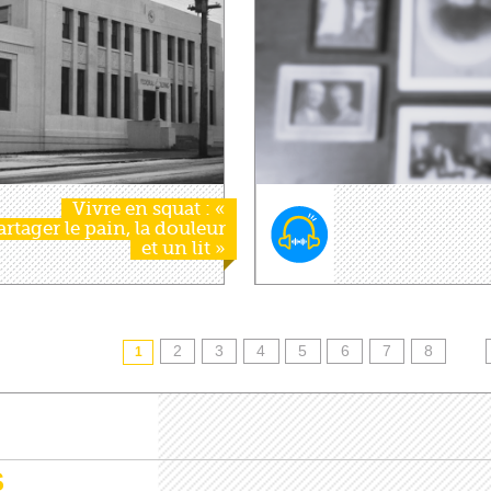
Vivre en squat : «
artager le pain, la douleur
et un lit »
2
3
4
5
6
7
8
1
S