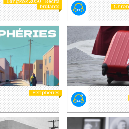
Bangkok 2050 : Récits
brûlants
Chron
Périphéries