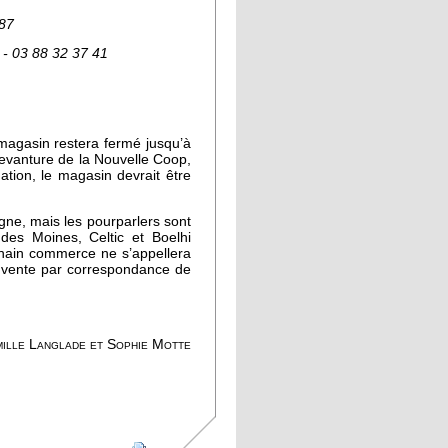
 87
- 03 88 32 37 41
magasin restera fermé jusqu’à
 devanture de la Nouvelle Coop,
ation, le magasin devrait être
gne, mais les pourparlers sont
des Moines, Celtic et Boelhi
chain commerce ne s’appellera
e vente par correspondance de
ille Langlade et Sophie Motte