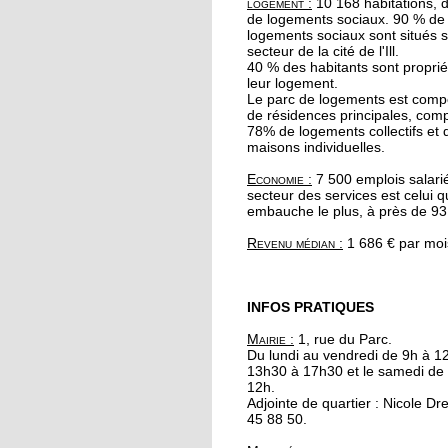
logement :
10 168 habitations, 
19 octobre 2017
de logements sociaux. 90 % de
Le quartier reste une
logements sociaux sont situés s
secteur de la cité de l'Ill.
valeur sûre pour les
40 % des habitants sont proprié
promoteurs immobili
leur logement.
Le parc de logements est com
de résidences principales, co
19 octobre 2017
78% de logements collectifs et
A l'Escale, Halloween 
maisons individuelles.
décline en peinture
Economie :
7 500 emplois salari
secteur des services est celui q
embauche le plus, à près de 93
19 octobre 2017
Le barrage de la
Revenu médian :
1 686 € par moi
Robertsau sous bonn
garde
INFOS PRATIQUES
18 octobre 2017
Mairie :
1, rue du Parc.
" Y a pas d'âge pour le
Du lundi au vendredi de 9h à 1
yoga !"
13h30 à 17h30 et le samedi de
12h.
Adjointe de quartier : Nicole Dr
17 octobre 2017
45 88 50.
Hapkido, l'autodéfens