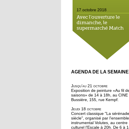
17 octobre 2018
Avec l'ouverture le
dimanche, le
supermarché Match
néglige le droit local
16 octobre 2018
On a testé pour vous : 
marche méditative da
la forêt de la Wantzen
AGENDA DE LA SEMAINE
16 octobre 2018
Au nord de la Roberts
Jusqu’au 21 octobre
on apprend à méditer
Exposition de peinture «Au fil d
saisons» de 14 à 18h, au CINE
Bussière, 155, rue Kempf.
16 octobre 2018
Jeudi 18 octobre
Bouffée d'oxygène au
Concert classique "La sérénad
jardins partagés de la
siècle", organisé par l'ensemble
Robertsau
instrumental Volutes, au centre 
culturel l'Escale à 20h. De 6 à 