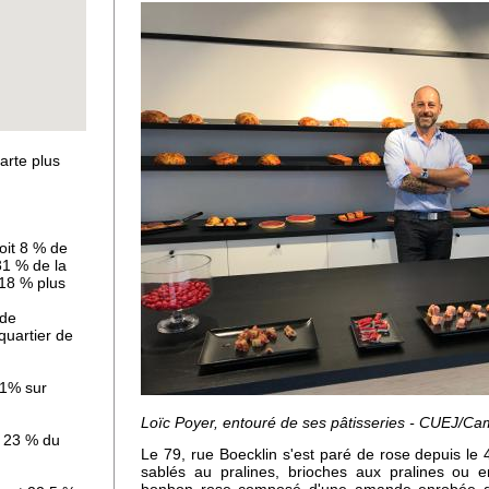
arte plus
 sol
ues
oit 8 % de
31 % de la
 18 % plus
 de
uartier de
,1% sur
Loïc Poyer, entouré de ses pâtisseries - CUEJ/Ca
t 23 % du
Le 79, rue Boecklin s'est paré de rose depuis le 4
sablés au pralines, brioches aux pralines ou 