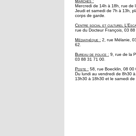
Marchés
:
portée de main
Mercredi de 14h à 18h, rue de l
Jeudi et samedi de 7h à 13h, p
corps de garde.
17 octobre 2017
Centre social et culturel L’Esca
Se redresser grâce au
rue du Docteur François, 03 88
Parcours
Médiathèque :
2, rue Mélanie, 0
62.
16 octobre 2017
Bureau de police :
9, rue de la P
Automne fleuri pour l
03 88 31 71 00.
commerces à la
Robertsau
Poste :
58, rue Boecklin, 08 00
Du lundi au vendredi de 8h30 à
13h30 à 18h30 et le samedi de 
13 octobre 2017
200 cyclistes manifes
au pied du parlement
européen
13 octobre 2017
Apéro Compost à l'Esc
: un deuxième rendez
vous manqué