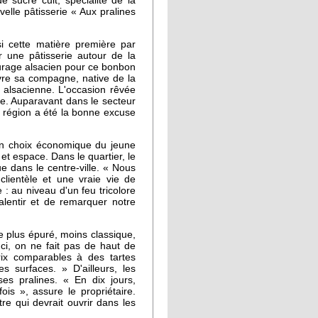
ucre cuit, spécialité de la
velle pâtisserie « Aux pralines
si cette matière première par
ir une pâtisserie autour de la
ourage alsacien pour ce bonbon
uivre sa compagne, native de la
 alsacienne. L'occasion rêvée
le. Auparavant dans le secteur
la région a été la bonne excuse
 un choix économique du jeune
e et espace. Dans le quartier, le
e dans le centre-ville. « Nous
clientèle et une vraie vie de
 : au niveau d'un feu tricolore
alentir et de remarquer notre
le plus épuré, moins classique,
ci, on ne fait pas de haut de
ix comparables à des tartes
s surfaces. » D'ailleurs, les
es pralines. « En dix jours,
ois », assure le propriétaire.
re qui devrait ouvrir dans les