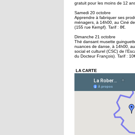
gratuit pour les moins de 12 an
16 octobre 2018
Conseil municipal : la
Samedi 20 octobre
Apprendre à fabriquer ses prod
Cité de l'Ill et les quart
ménagers, à 14h00, au Ciné de
au coeur des débats
(155 rue Kempf). Tarif : 8€.
16 octobre 2018
Dimanche 21 octobre
Thé dansant musette guinguett
La forêt de la Robertsa
nuances de danse, à 14h00, au
un écrin de biodiversi
social et culturel (CSC) de l’Esc
du Docteur François). Tarif : 10
15 octobre 2018
LA CARTE
Végéman : le premier
kebab végan de
Strasbourg plébiscité
15 octobre 2018
Divergences autour de
protection des anima
15 octobre 2018
L'école Schwilgué en