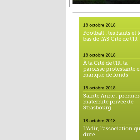
18 octobre 2018
Football : les hauts et l
bas de l'AS Cité de l'Ill
18 octobre 2018
À la Cité de l'Ill, la
paroisse protestante 
manque de fonds
18 octobre 2018
Sainte Anne : premièr
maternité privée de
Strasbourg
18 octobre 2018
L'Adir, l'association qu
dure