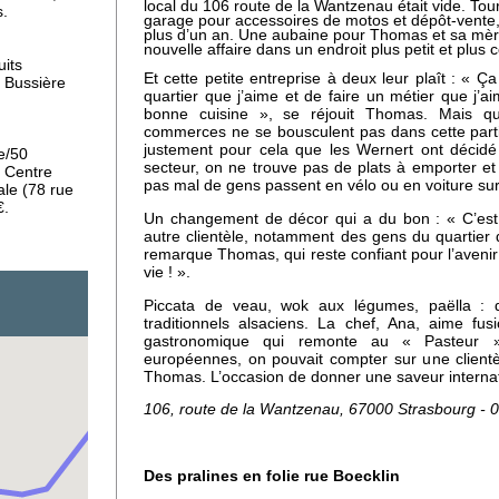
local du 106 route de la Wantzenau était vide. Tou
s.
garage pour accessoires de motos et dépôt-vente, 
plus d’un an. Une aubaine pour Thomas et sa mèr
nouvelle affaire dans un endroit plus petit et plus
uits
iers
Et cette petite entreprise à deux leur plaît : « Ç
 Bussière
quartier que j’aime et de faire un métier que j’ai
bonne cuisine », se réjouit Thomas. Mais q
commerces ne se bousculent pas dans cette parti
justement pour cela que les Wernert ont décidé 
e/50
u,
secteur, on ne trouve pas de plats à emporter et 
 Centre
té
pas mal de gens passent en vélo ou en voiture sur 
ale (78 rue
€.
Un changement de décor qui a du bon : « C’est
autre clientèle, notamment des gens du quartier 
remarque Thomas, qui reste confiant pour l’avenir 
vie ! ».
Piccata de veau, wok aux légumes, paëlla : dan
traditionnels alsaciens. La chef, Ana, aime fus
gastronomique qui remonte au « Pasteur » 
européennes, on pouvait compter sur une client
Thomas. L’occasion de donner une saveur interna
 la
ux
106, route de la Wantzenau, 67000 Strasbourg - 
Des pralines en folie rue Boecklin