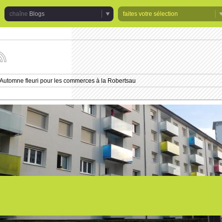
Blogs
faites votre sélection
uivez
s
tualités
Automne fleuri pour les commerces à la Robertsau
e
haîne
logs