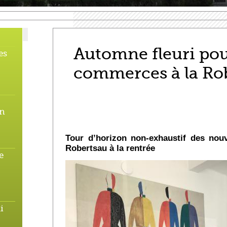
Automne fleuri pou
es
commerces à la Ro
en
Tour d’horizon non-exhaustif des no
Robertsau à la rentrée
e
i