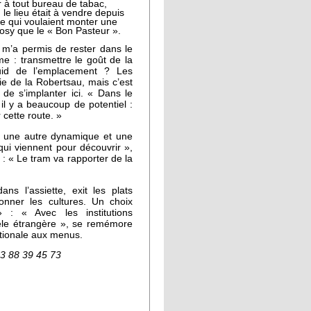
r à tout bureau de tabac,
le lieu était à vendre depuis
e qui voulaient monter une
 cosy que le « Bon Pasteur ».
a m’a permis de rester dans le
me : transmettre le goût de la
uid de l’emplacement ? Les
e de la Robertsau, mais c’est
de s’implanter ici. « Dans le
il y a beaucoup de potentiel :
cette route. »
 une autre dynamique et une
qui viennent pour découvrir »,
: « Le tram va rapporter de la
s l’assiette, exit les plats
ionner les cultures. Un choix
: « Avec les institutions
èle étrangère », se remémore
tionale aux menus.
03 88 39 45 73