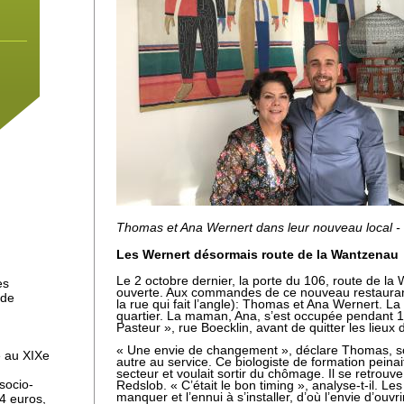
la
ns
au
Thomas et Ana Wernert dans leur nouveau local 
Les Wernert désormais route de la Wantzenau
au,
Le 2 octobre dernier, la porte du 106, route de l
es
ouverte. Aux commandes de ce nouveau restauran
 de
la rue qui fait l’angle): Thomas et Ana Wernert.
La 
quartier. La maman, Ana, s’est occupée pendant 1
Pasteur », rue Boecklin, avant de quitter les lieux
x
« Une envie de changement », déclare Thomas, son 
e au XIXe
autre au service. Ce biologiste de formation peina
secteur et voulait sortir du chômage. Il se retrouv
socio-
Redslob. « C’était le bon timing », analyse-t-il. L
manquer et l’ennui à s’installer, d’où l’envie d’ouv
14 euros,