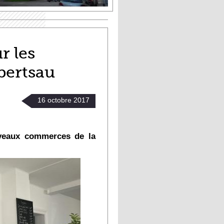
r les
bertsau
16
octobre
2017
uveaux commerces de la