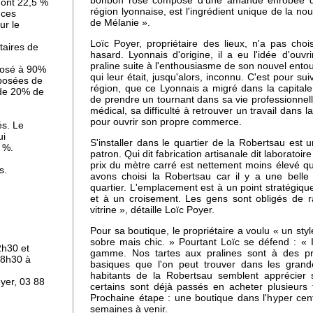
bonbon rose composé d'une amande enrobée de s
dont 22,5 %
région lyonnaise, est l'ingrédient unique de la nou
 ces
de Mélanie ».
ur le
Loïc Poyer, propriétaire des lieux, n'a pas choi
taires de
ers
hasard. Lyonnais d'origine, il a eu l'idée d'ouvr
praline suite à l'enthousiasme de son nouvel ent
posé à 90%
qui leur était, jusqu'alors, inconnu. C'est pour s
mposées de
région, que ce Lyonnais a migré dans la capitale
 de 20% de
se
de prendre un tournant dans sa vie professionnel
médical, sa difficulté à retrouver un travail dans 
pour ouvrir son propre commerce.
és. Le
ui
S'installer dans le quartier de la Robertsau est
 %.
patron. Qui dit fabrication artisanale dit laboratoir
prix du mètre carré est nettement moins élevé qu
s.
avons choisi la Robertsau car il y a une belle 
e
quartier. L'emplacement est à un point stratégique
et à un croisement. Les gens sont obligés de r
vitrine », détaille Loïc Poyer.
Pour sa boutique, le propriétaire a voulu « un sty
sobre mais chic. » Pourtant Loïc se défend : « I
2h30 et
gamme. Nos tartes aux pralines sont à des pr
 8h30 à
basiques que l'on peut trouver dans les grande
habitants de la Robertsau semblent apprécier s
eyer, 03 88
certains sont déjà passés en acheter plusieurs f
Prochaine étape : une boutique dans l'hyper cent
e à
semaines à venir.