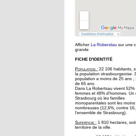
musique
11 octobre 2018
Oser parler avec les
marionnettes
Afficher
La Roberstau
sur une c
11 octobre 2018
grande
Avec l'atelier "à vos
FICHE D'IDENTITÉ
binettes", on nourrit le
sans produits chimiq
Population :
22 106 habitants, s
la population strasbourgeoise. 
population a moins de 25 ans ;
10 octobre 2018
de 65 ans.
Initier les seniors aux
Dans La Robertsau vivent 52%
femmes et 48% d'hommes. Un q
cosmétiques naturels
Strasbourg où les familles
monoparentales sont les moins
nombreuses (12,6%, contre 16
10 octobre 2018
l'ensemble de Strasbourg).
Un festival végan
Superficie :
1 810 hectares, soi
débarque à l'Escale
territoire de la ville.