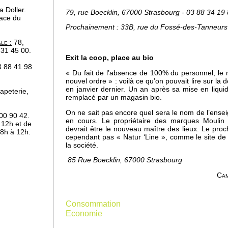
a Doller.
79, rue Boecklin, 67000 Strasbourg - 03 88 34 19
lace du
Prochainement : 33B, rue du Fossé-des-Tanneurs 
le :
78,
 31 45 00.
Exit la coop, place au bio
3 88 41 98
« Du fait de l’absence de 100% du personnel, le 
nouvel ordre » : voilà ce qu’on pouvait lire sur la
en janvier dernier. Un an après sa mise en liquid
apeterie,
es
remplacé par un magasin bio.
On ne sait pas encore quel sera le nom de l’ensei
 00 90 42.
en cours. Le propriétaire des marques Moulin 
 12h et de
devrait être le nouveau maître des lieux. Le pro
8h à 12h.
cependant pas « Natur ‘Line », comme le site d
la société.
tent
85 Rue Boecklin, 67000 Strasbourg
Cam
ale
Consommation
-
Economie