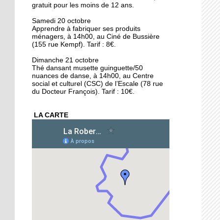
gratuit pour les moins de 12 ans.
16 octobre 2018
Conseil municipal : la
Samedi 20 octobre
Apprendre à fabriquer ses produits
Cité de l'Ill et les quartiers
ménagers, à 14h00, au Ciné de Bussière
au coeur des débats
(155 rue Kempf). Tarif : 8€.
16 octobre 2018
Dimanche 21 octobre
Thé dansant musette guinguette/50
La forêt de la Robertsau,
nuances de danse, à 14h00, au Centre
un écrin de biodiversité
social et culturel (CSC) de l’Escale (78 rue
du Docteur François). Tarif : 10€.
15 octobre 2018
LA CARTE
Végéman : le premier
kebab végan de
Strasbourg plébiscité
15 octobre 2018
Divergences autour de la
protection des animaux
15 octobre 2018
L'école Schwilgué en