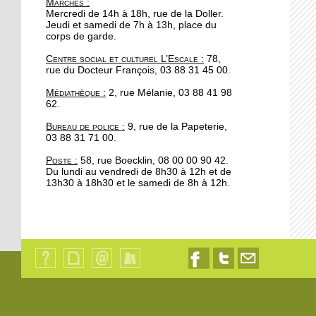
Marchés
:
portée de main
Mercredi de 14h à 18h, rue de la Doller.
Jeudi et samedi de 7h à 13h, place du
corps de garde.
17 octobre 2017
Centre social et culturel L’Escale :
78,
Se redresser grâce au
rue du Docteur François, 03 88 31 45 00.
Parcours
Médiathèque :
2, rue Mélanie, 03 88 41 98
62.
16 octobre 2017
Bureau de police :
9, rue de la Papeterie,
Automne fleuri pour les
03 88 31 71 00.
commerces à la
Robertsau
Poste :
58, rue Boecklin, 08 00 00 90 42.
Du lundi au vendredi de 8h30 à 12h et de
13h30 à 18h30 et le samedi de 8h à 12h.
13 octobre 2017
200 cyclistes manifestent
au pied du parlement
européen
13 octobre 2017
Qui
Plan
Contact
Identification
Nous
Nous
Nous
Apéro Compost à l'Escale
sommes-
du
suivre
suivre
contacter
: un deuxième rendez-
nous
site
sur
sur
par
?
Facebook
Twitter
email
vous manqué