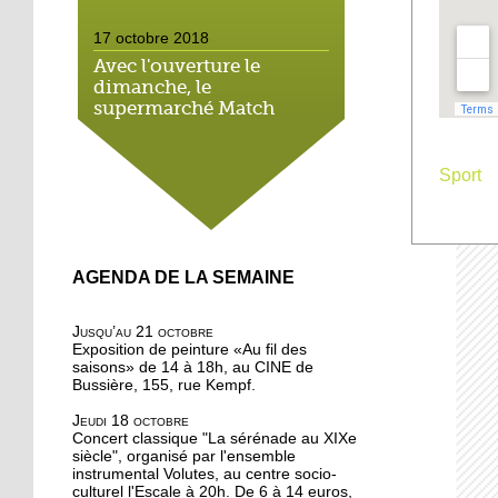
17 octobre 2018
Avec l'ouverture le
dimanche, le
supermarché Match
néglige le droit local
Sport
16 octobre 2018
On a testé pour vous : la
marche méditative dans
la forêt de la Wantzenau
AGENDA DE LA SEMAINE
16 octobre 2018
Au nord de la Robertsau,
Jusqu’au 21 octobre
on apprend à méditer
Exposition de peinture «Au fil des
saisons» de 14 à 18h, au CINE de
Bussière, 155, rue Kempf.
16 octobre 2018
Jeudi 18 octobre
Bouffée d'oxygène aux
Concert classique "La sérénade au XIXe
jardins partagés de la
siècle", organisé par l'ensemble
Robertsau
instrumental Volutes, au centre socio-
culturel l'Escale à 20h. De 6 à 14 euros,