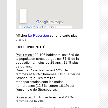
musique
11 octobre 2018
Oser parler avec les
marionnettes
Afficher
La Roberstau
sur une carte plus
11 octobre 2018
grande
Avec l'atelier "à vos
FICHE D'IDENTITÉ
binettes", on nourrit le sol
sans produits chimiques
Population :
22 106 habitants, soit 8 % de
la population strasbourgeoise. 31 % de la
population a moins de 25 ans ; 18 % plus
10 octobre 2018
de 65 ans.
Initier les seniors aux
Dans La Robertsau vivent 52% de
femmes et 48% d'hommes. Un quartier de
cosmétiques naturels
Strasbourg où les familles
monoparentales sont les moins
nombreuses (12,6%, contre 16,1% sur
10 octobre 2018
l'ensemble de Strasbourg).
Un festival végan
Superficie :
1 810 hectares, soit 23 % du
débarque à l'Escale
territoire de la ville.