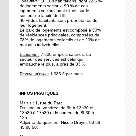
logement :
10 168 habitations, dont 22,5 %
19 octobre 2017
de logements sociaux. 90 % de ces
Le quartier reste une
logements sociaux sont situés sur le
secteur de la cité de l'Ill.
valeur sûre pour les
40 % des habitants sont propriétaires de
promoteurs immobiliers
leur logement.
Le parc de logements est composé à 90%
de résidences principales, composées de
19 octobre 2017
78% de logements collectifs et de 20% de
A l'Escale, Halloween se
maisons individuelles.
décline en peinture
Economie :
7 500 emplois salariés. Le
secteur des services est celui qui
embauche le plus, à près de 93 %.
19 octobre 2017
Le barrage de la
Revenu médian :
1 686 € par mois.
Robertsau sous bonne
garde
INFOS PRATIQUES
18 octobre 2017
Mairie :
1, rue du Parc.
" Y a pas d'âge pour le
Du lundi au vendredi de 9h à 12h30 et
yoga !"
13h30 à 17h30 et le samedi de 8h30 à
12h.
Adjointe de quartier : Nicole Dreyer, 03 88
17 octobre 2017
45 88 50.
Hapkido, l'autodéfense à