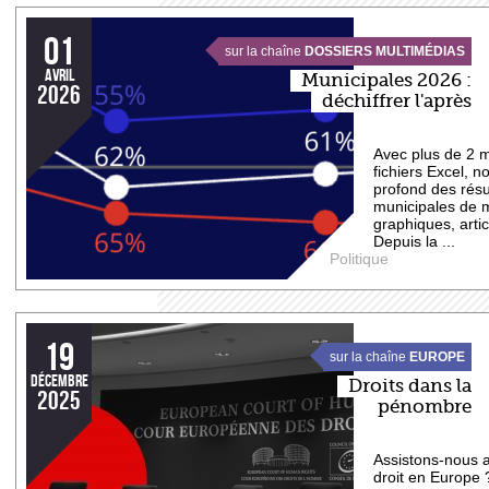
01
sur la chaîne
DOSSIERS MULTIMÉDIAS
avril
Municipales 2026 :
2026
déchiffrer l'après
Avec plus de 2 m
fichiers Excel, 
profond des résu
municipales de 
graphiques, artic
Depuis la ...
Politique
19
sur la chaîne
EUROPE
décembre
Droits dans la
2025
pénombre
Assistons-nous a
droit en Europe 