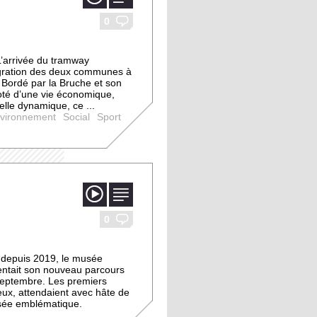
image
vidéo
0
L’arrivée du tramway
égration des deux communes à
 Bordé par la Bruche et son
doté d’une vie économique,
relle dynamique, ce ...
vironnement
Social
Sport
image
vidéo
0
 depuis 2019, le musée
entait son nouveau parcours
septembre. Les premiers
eux, attendaient avec hâte de
sée emblématique.