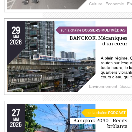
Culture
Economie
En
29
sur la chaîne
DOSSIERS MULTIMÉDIAS
mai
BANGKOK. Mécaniques
2026
d'un cœur
À plein régime. 
routes sur lesqu
toute heure, le l
quartiers vibrant
cours d’eau qui t
Environnement
Social
27
sur la chaîne
PODCAST
mai
Bangkok 2050 : Récits
2026
brûlants