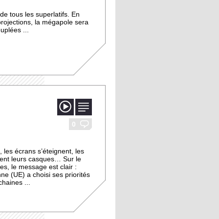
 de tous les superlatifs. En
projections, la mégapole sera
uplées ...
image
vidéo
0
 les écrans s’éteignent, les
gent leurs casques… Sur le
s, le message est clair :
ne (UE) a choisi ses priorités
chaines ...