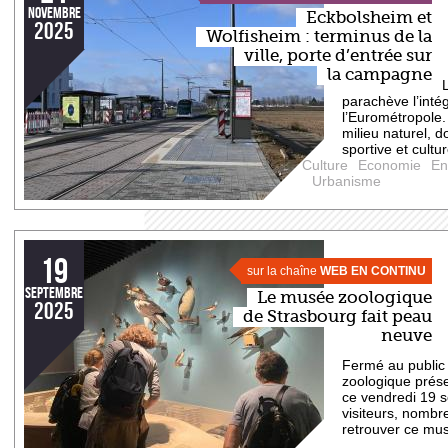
novembre
Eckbolsheim et
2025
Wolfisheim : terminus de la
ville, porte d’entrée sur
la campagne
parachève l’int
l’Eurométropole.
milieu naturel, 
sportive et cultu
Culture
Economie
En
Urbanisme
19
sur la chaîne
WEB EN CONTINU
septembre
Le musée zoologique
2025
de Strasbourg fait peau
neuve
Fermé au public
zoologique prés
ce vendredi 19 
visiteurs, nombr
retrouver ce mu