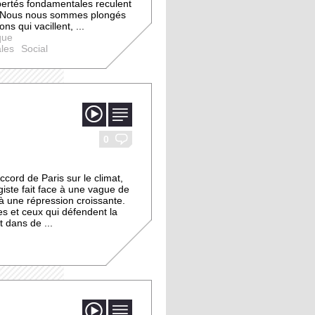
ibertés fondamentales reculent
t. Nous nous sommes plongés
ons qui vacillent, ...
que
ales
Social
image
vidéo
0
ccord de Paris sur le climat,
giste fait face à une vague de
 à une répression croissante.
les et ceux qui défendent la
t dans de ...