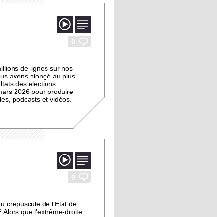
image
vidéo
0
illions de lignes sur nos
nous avons plongé au plus
ltats des élections
mars 2026 pour produire
les, podcasts et vidéos.
image
vidéo
0
u crépuscule de l’Etat de
? Alors que l’extrême-droite