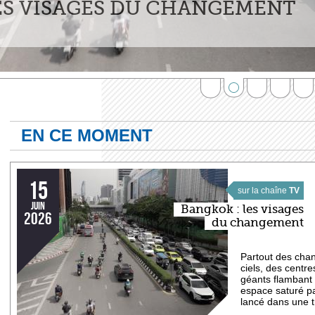
ÉCANIQUES D'UN CŒUR
1
2
3
4
5
EN CE MOMENT
15
sur la chaîne
TV
juin
Bangkok : les visages
2026
du changement
Partout des chan
ciels, des centr
géants flambant 
espace saturé pa
lancé dans une t