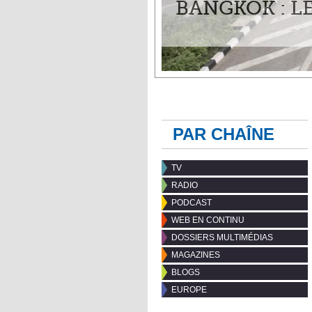
BANGKOK. M
PAR CHAÎNE
TV
RADIO
PODCAST
WEB EN CONTINU
DOSSIERS MULTIMÉDIAS
MAGAZINES
BLOGS
EUROPE