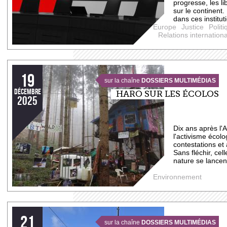
progresse, les l
sur le continen
dans ces instituti
Europe
Justice
Politi
Relations internation
19
sur la chaîne
DOSSIERS MULTIMÉDIAS
décembre
HARO SUR LES ÉCOLOS
2025
Dix ans après l'A
l'activisme écolo
contestations et
Sans fléchir, cel
nature se lancen
Environnement
21
sur la chaîne
DOSSIERS MULTIMÉDIAS