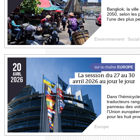
Bangkok, la ville
2050, selon les 
l'une des plus pe
Environnement
Social
20
sur la chaîne
EUROPE
avril
La session du 27 au 30
2026
avril 2026 au jour le jour
Dans l’hémicycle,
traducteurs ran
panneau des vote
l’Union européen
pour les huit pro
Europe