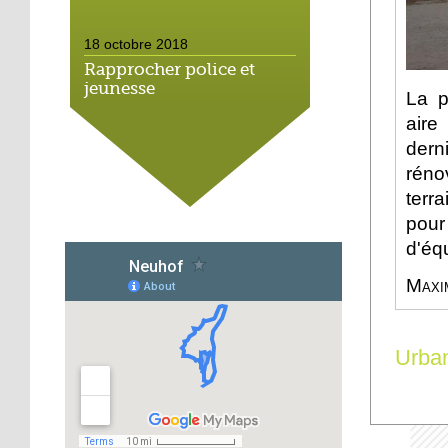
18 octobre 2018
Rapprocher police et
jeunesse
La p
aire
18 octobre 2018
dern
Un jardin face aux
réno
obstacles
terr
pour
17 octobre 2018
d'éq
Jouer à Fifa à la
médiathèque
Maxi
16 octobre 2018
Urba
«Chacun me propose un
autofinancement là, ce
qui vous vient !»
16 octobre 2018