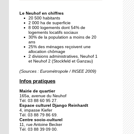
« Dans le Neuhof, la
consommation se fait à
Le Neuhof en chiffres
ciel ouvert »
20 500 habitants
2 000 ha de superficie
8 000 logements dont 54% de
16 octobre 2018
logements locatifs sociaux
Un vécu de poids
30% de la population a moins de 20
ans
25% des ménages reçoivent une
allocation chômage
2 divisions administratives, Neuhof 1
15 octobre 2018
et Neuhof 2 (Stockfeld et Ganzau)
Difracto : devenir un pro
avec Django
(Sources : Eurométropole / INSEE 2009)
Infos pratiques
14 octobre 2018
Mairie de quartier
Le vrac s'invite au Neuhof
165a, avenue du Neuhof
Tél. 03 88 60 95 27.
Espace culturel Django Reinhardt
4, impasse Kiefer
11 octobre 2018
Tél. 03 88 79 86 69.
Centre socio-culturel
Les petites filles
11, rue Antoine Becker
chaussent leurs
Tél. 03 88 39 09 00.
crampons