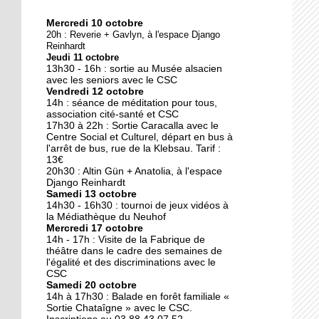
Mercredi 10 octobre
10 octobre 2018
20h : Reverie + Gavlyn, à l'espace Django
Nouveau look pour une
Reinhardt
Jeudi 11 octobre
nouvelle mairie
13h30 - 16h : sortie au Musée alsacien
avec les seniors avec le CSC
Vendredi 12 octobre
19 octobre 2017
14h : séance de méditation pour tous,
Face au challenge du
association cité-santé et CSC
17h30 à 22h : Sortie Caracalla avec le
numérique
Centre Social et Culturel, départ en bus à
l'arrêt de bus, rue de la Klebsau. Tarif :
13€
19 octobre 2017
20h30 : Altin Gün + Anatolia, à l'espace
La précarité tue
Django Reinhardt
Samedi 13 octobre
14h30 - 16h30 : tournoi de jeux vidéos à
la Médiathèque du Neuhof
Mercredi 17 octobre
18 octobre 2017
14h - 17h : Visite de la Fabrique de
Quatre décennies au
théâtre dans le cadre des semaines de
l'égalité et des discriminations avec le
chevet du Neuhof
CSC
Samedi 20 octobre
14h à 17h30 : Balade en forêt familiale «
18 octobre 2017
Sortie Chataîgne » avec le CSC.