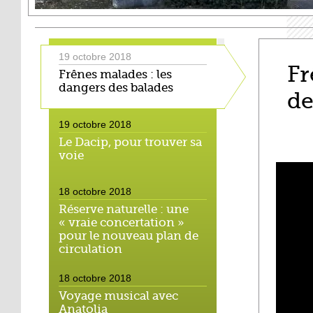
19 octobre 2018
Fr
Frênes malades : les
dangers des balades
de
19 octobre 2018
Le Dacip, pour trouver sa
voie
18 octobre 2018
Réserve naturelle : une
« vraie concertation »
pour le nouveau plan de
circulation
18 octobre 2018
Voyage musical avec
Anatolia