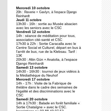
Mercredi 10 octobre
10 octobre 2018
20h : Reverie + Gavlyn, à l'espace Django
Reinhardt
Nouveau look pour une
Jeudi 11 octobre
nouvelle mairie
13h30 - 16h : sortie au Musée alsacien
avec les seniors avec le CSC
Vendredi 12 octobre
19 octobre 2017
14h : séance de méditation pour tous,
association cité-santé et CSC
Face au challenge du
17h30 à 22h : Sortie Caracalla avec le
numérique
Centre Social et Culturel, départ en bus à
l'arrêt de bus, rue de la Klebsau. Tarif :
13€
19 octobre 2017
20h30 : Altin Gün + Anatolia, à l'espace
Django Reinhardt
La précarité tue
Samedi 13 octobre
14h30 - 16h30 : tournoi de jeux vidéos à
la Médiathèque du Neuhof
Mercredi 17 octobre
18 octobre 2017
14h - 17h : Visite de la Fabrique de
théâtre dans le cadre des semaines de
Quatre décennies au
l'égalité et des discriminations avec le
chevet du Neuhof
CSC
Samedi 20 octobre
14h à 17h30 : Balade en forêt familiale «
18 octobre 2017
Sortie Chataîgne » avec le CSC.