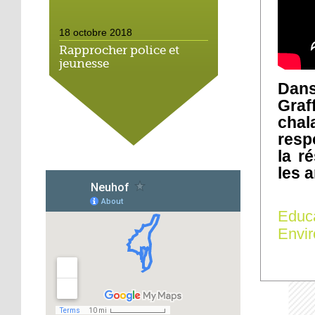
18 octobre 2018
Rapprocher police et
jeunesse
Dans
18 octobre 2018
Graf
Un jardin face aux
chal
obstacles
resp
la r
17 octobre 2018
les a
Jouer à Fifa à la
médiathèque
Educ
Envi
16 octobre 2018
«Chacun me propose un
autofinancement là, ce
qui vous vient !»
16 octobre 2018