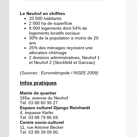
« Dans le Neuhof, la
consommation se fait à
Le Neuhof en chiffres
ciel ouvert »
20 500 habitants
2 000 ha de superficie
8 000 logements dont 54% de
16 octobre 2018
logements locatifs sociaux
Un vécu de poids
30% de la population a moins de 20
ans
25% des ménages reçoivent une
allocation chômage
2 divisions administratives, Neuhof 1
15 octobre 2018
et Neuhof 2 (Stockfeld et Ganzau)
Difracto : devenir un pro
avec Django
(Sources : Eurométropole / INSEE 2009)
Infos pratiques
14 octobre 2018
Mairie de quartier
Le vrac s'invite au Neuhof
165a, avenue du Neuhof
Tél. 03 88 60 95 27.
Espace culturel Django Reinhardt
4, impasse Kiefer
Tél. 03 88 79 86 69.
11 octobre 2018
Centre socio-culturel
Les petites filles
11, rue Antoine Becker
chaussent leurs
Tél. 03 88 39 09 00.
crampons