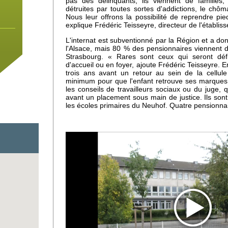
pas des délinquants, ils viennent de familles
détruites par toutes sortes d'addictions, le chô
Nous leur offrons la possibilité de reprendre pie
explique Frédéric Teisseyre, directeur de l'établis
L'internat est subventionné par la Région et a do
l'Alsace, mais 80 % des pensionnaires viennent
Strasbourg. « Rares sont ceux qui seront défi
d'accueil ou en foyer, ajoute Frédéric Teisseyre. E
trois ans avant un retour au sein de la cellul
minimum pour que l'enfant retrouve ses marques. 
les conseils de travailleurs sociaux ou du juge, 
avant un placement sous main de justice. Ils sont
les écoles primaires du Neuhof. Quatre pensionna
 un
e