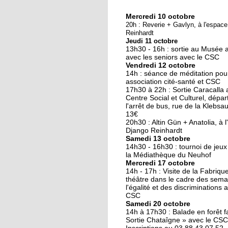
Mercredi 10 octobre
10 octobre 2018
20h : Reverie + Gavlyn, à l'espac
Nouveau look pour u
Reinhardt
Jeudi 11 octobre
nouvelle mairie
13h30 - 16h : sortie au Musée 
avec les seniors avec le CSC
Vendredi 12 octobre
19 octobre 2017
14h : séance de méditation pou
Face au challenge du
association cité-santé et CSC
17h30 à 22h : Sortie Caracalla 
numérique
Centre Social et Culturel, dépar
l'arrêt de bus, rue de la Klebsau.
13€
19 octobre 2017
20h30 : Altin Gün + Anatolia, à 
La précarité tue
Django Reinhardt
Samedi 13 octobre
14h30 - 16h30 : tournoi de jeux
la Médiathèque du Neuhof
Mercredi 17 octobre
18 octobre 2017
14h - 17h : Visite de la Fabriqu
Quatre décennies au
théâtre dans le cadre des sema
l'égalité et des discriminations 
chevet du Neuhof
CSC
Samedi 20 octobre
14h à 17h30 : Balade en forêt fa
18 octobre 2017
Sortie Chataîgne » avec le CSC