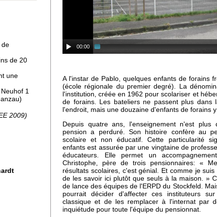
 à
 de
00:00
ins de 20
nt une
A l'instar de Pablo, quelques enfants de forains
(école régionale du premier degré). La dénomin
, Neuhof 1
l'institution, créée en 1962 pour scolariser et hébe
Ganzau)
de forains. Les bateliers ne passent plus dans 
pro
l'endroit, mais une douzaine d'enfants de forains 
SEE 2009)
Depuis quatre ans, l'enseignement n'est plus 
pension a perduré. Son histoire confère au pen
scolaire et non éducatif. Cette particularité s
enfants est assurée par une vingtaine de profess
uhof
éducateurs. Elle permet un accompagnement
Christophe, père de trois pensionnaires: « M
résultats scolaires, c'est génial. Et comme je suis
hardt
de les savoir ici plutôt que seuls à la maison. » 
de lance des équipes de l'ERPD du Stockfeld. Mais 
pourrait décider d'affecter ces instituteurs s
classique et de les remplacer à l'internat par 
inquiétude pour toute l'équipe du pensionnat.