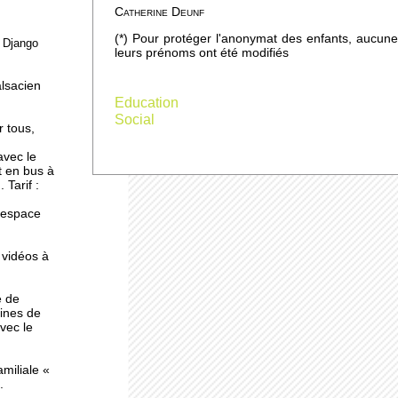
Catherine Deunf
(*) Pour protéger l'anonymat des enfants, aucune
e Django
leurs prénoms ont été modifiés
ne
alsacien
Education
Social
r tous,
avec le
t en bus à
 Tarif :
l'espace
 vidéos à
e de
ines de
avec le
miliale «
.