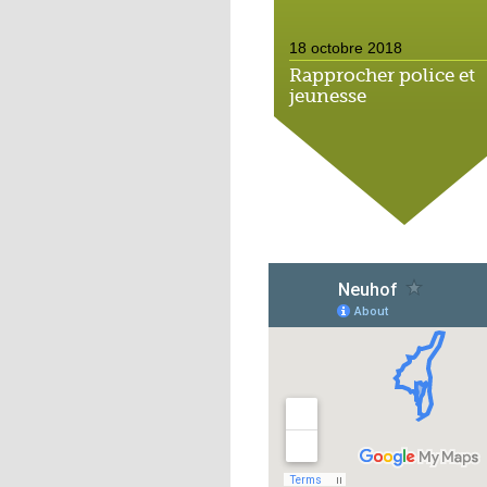
18 octobre 2018
Rapprocher police et
jeunesse
18 octobre 2018
Un jardin face aux
obstacles
17 octobre 2018
Jouer à Fifa à la
médiathèque
16 octobre 2018
«Chacun me propose
autofinancement là, c
qui vous vient !»
16 octobre 2018