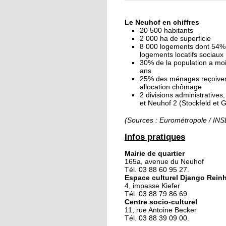
« Dans le Neuhof, la
consommation se fait
Le Neuhof en chiffres
ciel ouvert »
20 500 habitants
2 000 ha de superficie
8 000 logements dont 54%
16 octobre 2018
logements locatifs sociaux
Un vécu de poids
30% de la population a mo
ans
25% des ménages reçoive
allocation chômage
2 divisions administratives
15 octobre 2018
et Neuhof 2 (Stockfeld et 
Difracto : devenir un 
avec Django
(Sources : Eurométropole / IN
Infos pratiques
14 octobre 2018
Mairie de quartier
Le vrac s'invite au Ne
165a, avenue du Neuhof
Tél. 03 88 60 95 27.
Espace culturel Django Rein
4, impasse Kiefer
11 octobre 2018
Tél. 03 88 79 86 69.
Centre socio-culturel
Les petites filles
11, rue Antoine Becker
chaussent leurs
Tél. 03 88 39 09 00.
crampons