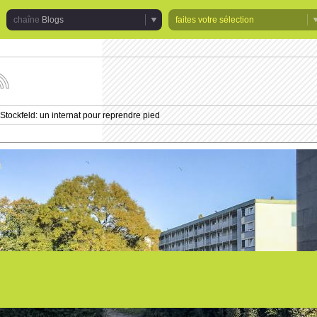
Blogs
faites votre sélection
uivez
s
tualités
Stockfeld: un internat pour reprendre pied
e
haîne
logs