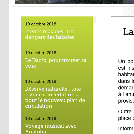
19 octobre 2018
La
Frênes malades : les
dangers des balades
19 octobre 2018
Le Dacip, pour trouver sa
Un poi
voie
est in
habita
dans l
18 octobre 2018
démarc
Réserve naturelle : une
à l'an
« vraie concertation »
pour le nouveau plan de
provis
circulation
Outre
place 
18 octobre 2018
Voyage musical avec
Inform
Anatolia