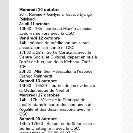
Mercredi 10 octobre
10 octobre 2018
20h : Reverie + Gavlyn, à l'espace Django
Nouveau look pour une
Reinhardt
Jeudi 11 octobre
nouvelle mairie
13h30 - 16h : sortie au Musée alsacien
avec les seniors avec le CSC
Vendredi 12 octobre
19 octobre 2017
14h : séance de méditation pour tous,
Face au challenge du
association cité-santé et CSC
17h30 à 22h : Sortie Caracalla avec le
numérique
Centre Social et Culturel, départ en bus à
l'arrêt de bus, rue de la Klebsau. Tarif :
13€
19 octobre 2017
20h30 : Altin Gün + Anatolia, à l'espace
La précarité tue
Django Reinhardt
Samedi 13 octobre
14h30 - 16h30 : tournoi de jeux vidéos à
la Médiathèque du Neuhof
Mercredi 17 octobre
18 octobre 2017
14h - 17h : Visite de la Fabrique de
Quatre décennies au
théâtre dans le cadre des semaines de
l'égalité et des discriminations avec le
chevet du Neuhof
CSC
Samedi 20 octobre
14h à 17h30 : Balade en forêt familiale «
18 octobre 2017
Sortie Chataîgne » avec le CSC.