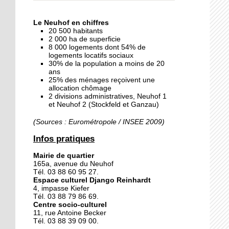
« Dans le Neuhof, la
consommation se fait à
Le Neuhof en chiffres
ciel ouvert »
20 500 habitants
2 000 ha de superficie
8 000 logements dont 54% de
16 octobre 2018
logements locatifs sociaux
Un vécu de poids
30% de la population a moins de 20
ans
25% des ménages reçoivent une
allocation chômage
2 divisions administratives, Neuhof 1
15 octobre 2018
et Neuhof 2 (Stockfeld et Ganzau)
Difracto : devenir un pro
avec Django
(Sources : Eurométropole / INSEE 2009)
Infos pratiques
14 octobre 2018
Mairie de quartier
Le vrac s'invite au Neuhof
165a, avenue du Neuhof
Tél. 03 88 60 95 27.
Espace culturel Django Reinhardt
4, impasse Kiefer
11 octobre 2018
Tél. 03 88 79 86 69.
Centre socio-culturel
Les petites filles
11, rue Antoine Becker
chaussent leurs
Tél. 03 88 39 09 00.
crampons