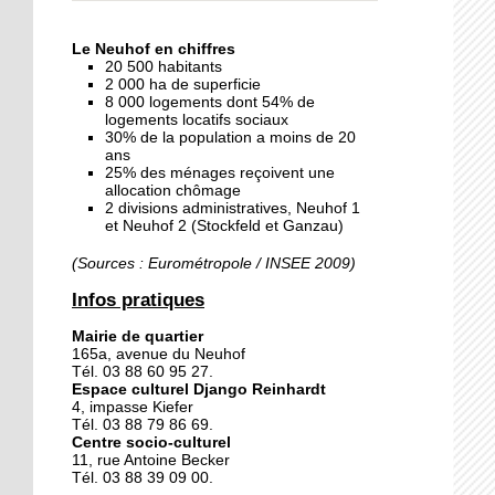
« Dans le Neuhof, la
consommation se fait à
Le Neuhof en chiffres
ciel ouvert »
20 500 habitants
2 000 ha de superficie
8 000 logements dont 54% de
16 octobre 2018
logements locatifs sociaux
Un vécu de poids
30% de la population a moins de 20
ans
25% des ménages reçoivent une
allocation chômage
2 divisions administratives, Neuhof 1
15 octobre 2018
et Neuhof 2 (Stockfeld et Ganzau)
Difracto : devenir un pro
avec Django
(Sources : Eurométropole / INSEE 2009)
Infos pratiques
14 octobre 2018
Mairie de quartier
Le vrac s'invite au Neuhof
165a, avenue du Neuhof
Tél. 03 88 60 95 27.
Espace culturel Django Reinhardt
4, impasse Kiefer
11 octobre 2018
Tél. 03 88 79 86 69.
Centre socio-culturel
Les petites filles
11, rue Antoine Becker
chaussent leurs
Tél. 03 88 39 09 00.
crampons