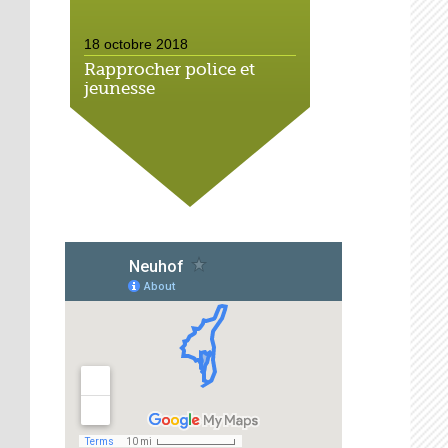
18 octobre 2018
Rapprocher police et
jeunesse
18 octobre 2018
Un jardin face aux
obstacles
17 octobre 2018
Jouer à Fifa à la
médiathèque
16 octobre 2018
«Chacun me propose un
autofinancement là, ce
qui vous vient !»
16 octobre 2018