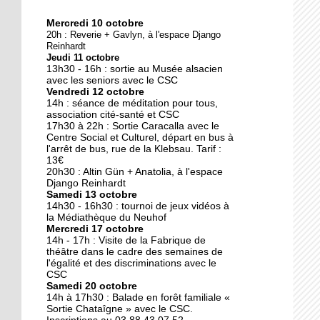
Mercredi 10 octobre
10 octobre 2018
20h : Reverie + Gavlyn, à l'espace Django
Nouveau look pour une
Reinhardt
Jeudi 11 octobre
nouvelle mairie
13h30 - 16h : sortie au Musée alsacien
avec les seniors avec le CSC
Vendredi 12 octobre
19 octobre 2017
14h : séance de méditation pour tous,
Face au challenge du
association cité-santé et CSC
17h30 à 22h : Sortie Caracalla avec le
numérique
Centre Social et Culturel, départ en bus à
l'arrêt de bus, rue de la Klebsau. Tarif :
13€
19 octobre 2017
20h30 : Altin Gün + Anatolia, à l'espace
La précarité tue
Django Reinhardt
Samedi 13 octobre
14h30 - 16h30 : tournoi de jeux vidéos à
la Médiathèque du Neuhof
Mercredi 17 octobre
18 octobre 2017
14h - 17h : Visite de la Fabrique de
Quatre décennies au
théâtre dans le cadre des semaines de
l'égalité et des discriminations avec le
chevet du Neuhof
CSC
Samedi 20 octobre
14h à 17h30 : Balade en forêt familiale «
18 octobre 2017
Sortie Chataîgne » avec le CSC.