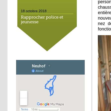
person
chaus
18 octobre 2018
entièr
Rapprocher police et
nouvea
jeunesse
nez dé
foncti
18 octobre 2018
Un jardin face aux
obstacles
17 octobre 2018
Jouer à Fifa à la
médiathèque
16 octobre 2018
«Chacun me propose un
autofinancement là, ce
qui vous vient !»
16 octobre 2018