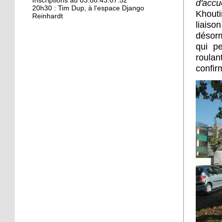
Kamisa Negra : première !
Inscriptions au 03.88.43.07.52
d'accu
20h30 : Tim Dup, à l'espace Django
Khouti
Reinhardt
liaiso
désorm
18 octobre 2017
qui p
Bio et produits locaux ne
roulan
riment pas forcément
avec «bobos»
confir
17 octobre 2017
From Neuhof to L. A. with
love
17 octobre 2017
Le Neuhof prend l'air
16 octobre 2017
Petits prix pour grandes
actions