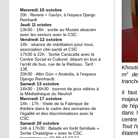
Mercredi 10 octobre
10 octobre 2018
20h : Reverie + Gavlyn, à l'espace Django
Nouveau look pour une
Reinhardt
Jeudi 11 octobre
nouvelle mairie
13h30 - 16h : sortie au Musée alsacien
avec les seniors avec le CSC
Vendredi 12 octobre
19 octobre 2017
14h : séance de méditation pour tous,
Face au challenge du
association cité-santé et CSC
17h30 à 22h : Sortie Caracalla avec le
numérique
Centre Social et Culturel, départ en bus à
l'arrêt de bus, rue de la Klebsau. Tarif :
Khouti
13€
19 octobre 2017
2
m
de 
20h30 : Altin Gün + Anatolia, à l'espace
La précarité tue
Django Reinhardt
tranch
Samedi 13 octobre
14h30 - 16h30 : tournoi de jeux vidéos à
Il fau
la Médiathèque du Neuhof
majeu
Mercredi 17 octobre
18 octobre 2017
14h - 17h : Visite de la Fabrique de
de l'é
Quatre décennies au
théâtre dans le cadre des semaines de
dans l
l'égalité et des discriminations avec le
chevet du Neuhof
CSC
centre
Samedi 20 octobre
Tout l
14h à 17h30 : Balade en forêt familiale «
18 octobre 2017
étaien
Sortie Chataîgne » avec le CSC.