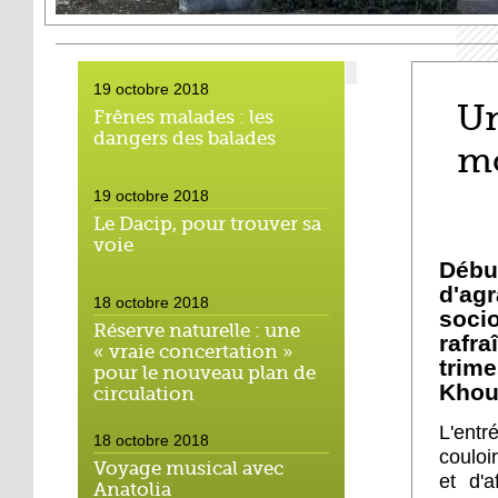
19 octobre 2018
Un
Frênes malades : les
dangers des balades
mo
19 octobre 2018
Le Dacip, pour trouver sa
voie
Déb
d'ag
18 octobre 2018
socio
Réserve naturelle : une
rafra
« vraie concertation »
trim
pour le nouveau plan de
Khout
circulation
L'entr
18 octobre 2018
couloi
Voyage musical avec
et d'a
Anatolia