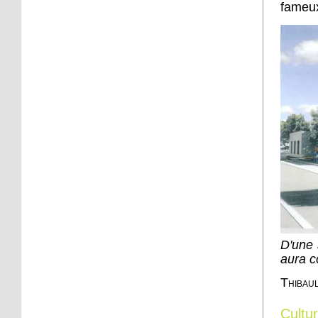
à Django
fameu
6 octobre 2016
45 quartiers de France
relèvent le défi citoyen
6 octobre 2016
La forêt mal aimée
5 octobre 2016
L'intégration vue par
trois jeunes, au Neuhof
D'une 
5 octobre 2016
aura c
Un loto organisé samedi
pour les retraités du
Thibau
Neuhof
Cultu