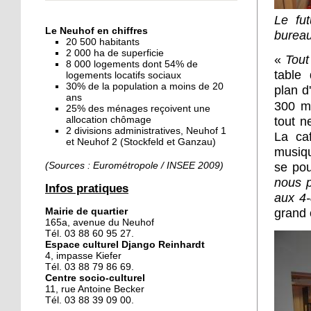
« Dans le Neuhof, la
Le fu
consommation se fait à
Le Neuhof en chiffres
bureau
ciel ouvert »
20 500 habitants
2 000 ha de superficie
«
Tout
8 000 logements dont 54% de
16 octobre 2018
table
logements locatifs sociaux
Un vécu de poids
30% de la population a moins de 20
plan d
ans
300 m
25% des ménages reçoivent une
allocation chômage
tout n
2 divisions administratives, Neuhof 1
15 octobre 2018
La caf
et Neuhof 2 (Stockfeld et Ganzau)
Difracto : devenir un pro
musiqu
avec Django
(Sources : Eurométropole / INSEE 2009)
se pou
nous p
Infos pratiques
aux 4
14 octobre 2018
Mairie de quartier
grand 
Le vrac s'invite au Neuhof
165a, avenue du Neuhof
Tél. 03 88 60 95 27.
Espace culturel Django Reinhardt
4, impasse Kiefer
11 octobre 2018
Tél. 03 88 79 86 69.
Centre socio-culturel
Les petites filles
11, rue Antoine Becker
chaussent leurs
Tél. 03 88 39 09 00.
crampons