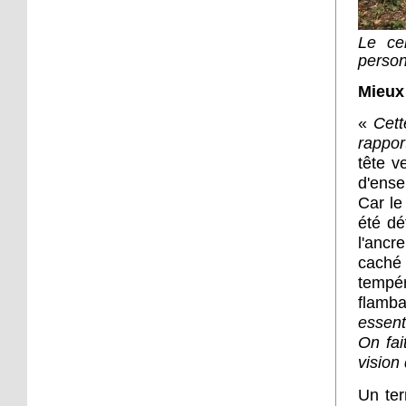
16 octobre 2017
Sp3ak3r : ballon d'essai
L
e ce
person
Mieux 
16 octobre 2017
«
Cett
Troc Savoirs s'installe au
Neuhof
rappor
tête v
d'ense
13 octobre 2017
Car l
Le Neuhof Futsal, à la
été dé
découverte du haut
l'ancr
niveau
caché 
tempér
12 octobre 2017
flamb
Une projection pour
essent
changer de regard
On fai
vision 
11 octobre 2017
Kamisa Negra en concert
Un ter