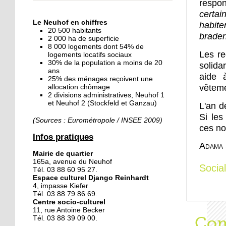
respon
« Dans le Neuhof, la
certain
consommation se fait à
Le Neuhof en chiffres
habite
ciel ouvert »
20 500 habitants
brader
2 000 ha de superficie
8 000 logements dont 54% de
16 octobre 2018
Les re
logements locatifs sociaux
Un vécu de poids
30% de la population a moins de 20
solida
ans
aide 
25% des ménages reçoivent une
vêteme
allocation chômage
2 divisions administratives, Neuhof 1
15 octobre 2018
et Neuhof 2 (Stockfeld et Ganzau)
L'an d
Difracto : devenir un pro
S
i le
avec Django
(Sources : Eurométropole / INSEE 2009)
ces no
Infos pratiques
Adama 
14 octobre 2018
Mairie de quartier
Le vrac s'invite au Neuhof
165a, avenue du Neuhof
Social
Tél. 03 88 60 95 27.
Espace culturel Django Reinhardt
4, impasse Kiefer
11 octobre 2018
Tél. 03 88 79 86 69.
Centre socio-culturel
Les petites filles
11, rue Antoine Becker
chaussent leurs
Aff
Com
Tél. 03 88 39 09 00.
crampons