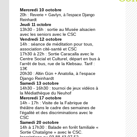
Mercredi 10 octobre
10 octobre 2018
20h : Reverie + Gavlyn, à l'espace Django
Nouveau look pour une
Reinhardt
Jeudi 11 octobre
nouvelle mairie
13h30 - 16h : sortie au Musée alsacien
avec les seniors avec le CSC
Vendredi 12 octobre
19 octobre 2017
14h : séance de méditation pour tous,
Face au challenge du
association cité-santé et CSC
17h30 à 22h : Sortie Caracalla avec le
numérique
Centre Social et Culturel, départ en bus à
l'arrêt de bus, rue de la Klebsau. Tarif :
13€
19 octobre 2017
20h30 : Altin Gün + Anatolia, à l'espace
La précarité tue
Django Reinhardt
Samedi 13 octobre
14h30 - 16h30 : tournoi de jeux vidéos à
la Médiathèque du Neuhof
Mercredi 17 octobre
18 octobre 2017
14h - 17h : Visite de la Fabrique de
Quatre décennies au
théâtre dans le cadre des semaines de
l'égalité et des discriminations avec le
chevet du Neuhof
CSC
Samedi 20 octobre
14h à 17h30 : Balade en forêt familiale «
18 octobre 2017
Sortie Chataîgne » avec le CSC.