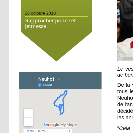
18 octobre 2018
Rapprocher police et
jeunesse
18 octobre 2018
Un jardin face aux
obstacles
Le ves
17 octobre 2018
de bon
Jouer à Fifa à la
médiathèque
De la 
tous l
Neuhof
16 octobre 2018
de l'a
«Chacun me propose un
décidé
autofinancement là, ce
qui vous vient !»
les an
"
Cela 
16 octobre 2018