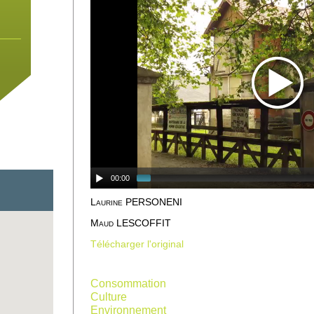
00:00
Laurine PERSONENI
Maud LESCOFFIT
Télécharger l'original
 un
e
Consommation
Culture
Environnement