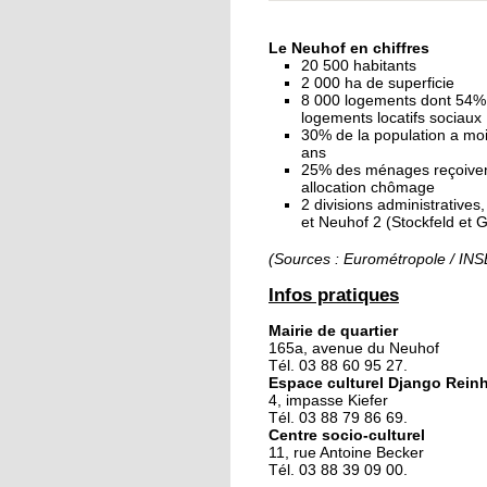
« Dans le Neuhof, la
consommation se fait
Le Neuhof en chiffres
ciel ouvert »
20 500 habitants
2 000 ha de superficie
8 000 logements dont 54%
16 octobre 2018
logements locatifs sociaux
Un vécu de poids
30% de la population a mo
ans
25% des ménages reçoive
allocation chômage
2 divisions administratives
15 octobre 2018
et Neuhof 2 (Stockfeld et 
Difracto : devenir un 
avec Django
(Sources : Eurométropole / IN
Infos pratiques
14 octobre 2018
Mairie de quartier
Le vrac s'invite au Ne
165a, avenue du Neuhof
Tél. 03 88 60 95 27.
Espace culturel Django Rein
4, impasse Kiefer
11 octobre 2018
Tél. 03 88 79 86 69.
Centre socio-culturel
Les petites filles
11, rue Antoine Becker
chaussent leurs
Tél. 03 88 39 09 00.
crampons