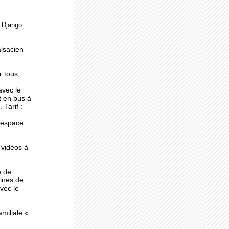
e Django
ne
alsacien
r tous,
avec le
t en bus à
 Tarif :
l'espace
 vidéos à
e de
ines de
avec le
miliale «
.