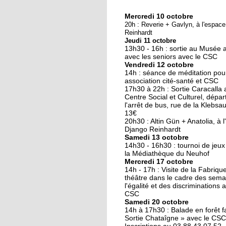
Mercredi 10 octobre
10 octobre 2018
20h : Reverie + Gavlyn, à l'espac
Nouveau look pour u
Reinhardt
Jeudi 11 octobre
nouvelle mairie
13h30 - 16h : sortie au Musée 
avec les seniors avec le CSC
Vendredi 12 octobre
19 octobre 2017
14h : séance de méditation pou
Face au challenge du
association cité-santé et CSC
17h30 à 22h : Sortie Caracalla 
numérique
Centre Social et Culturel, dépar
l'arrêt de bus, rue de la Klebsau.
13€
19 octobre 2017
20h30 : Altin Gün + Anatolia, à 
La précarité tue
Django Reinhardt
Samedi 13 octobre
14h30 - 16h30 : tournoi de jeux
la Médiathèque du Neuhof
Mercredi 17 octobre
18 octobre 2017
14h - 17h : Visite de la Fabriqu
Quatre décennies au
théâtre dans le cadre des sema
l'égalité et des discriminations 
chevet du Neuhof
CSC
Samedi 20 octobre
14h à 17h30 : Balade en forêt fa
18 octobre 2017
Sortie Chataîgne » avec le CSC