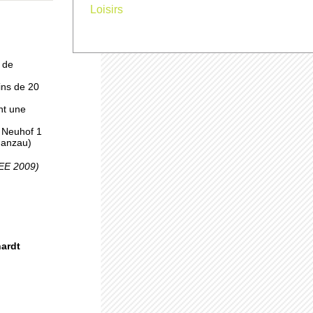
Loisirs
 à
 de
ins de 20
nt une
, Neuhof 1
Ganzau)
pro
SEE 2009)
uhof
hardt