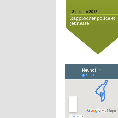
18 octobre 2018
Rapprocher police et
jeunesse
18 octobre 2018
Un jardin face aux
obstacles
17 octobre 2018
Jouer à Fifa à la
médiathèque
16 octobre 2018
«Chacun me propose
autofinancement là, c
qui vous vient !»
16 octobre 2018