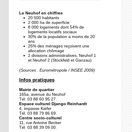
« Dans le Neuhof, la
consommation se fait à
Le Neuhof en chiffres
ciel ouvert »
20 500 habitants
2 000 ha de superficie
8 000 logements dont 54% de
16 octobre 2018
logements locatifs sociaux
Un vécu de poids
30% de la population a moins de 20
ans
25% des ménages reçoivent une
allocation chômage
2 divisions administratives, Neuhof 1
15 octobre 2018
et Neuhof 2 (Stockfeld et Ganzau)
Difracto : devenir un pro
avec Django
(Sources : Eurométropole / INSEE 2009)
Infos pratiques
14 octobre 2018
Mairie de quartier
Le vrac s'invite au Neuhof
165a, avenue du Neuhof
Tél. 03 88 60 95 27.
Espace culturel Django Reinhardt
4, impasse Kiefer
11 octobre 2018
Tél. 03 88 79 86 69.
Centre socio-culturel
Les petites filles
11, rue Antoine Becker
chaussent leurs
Tél. 03 88 39 09 00.
crampons