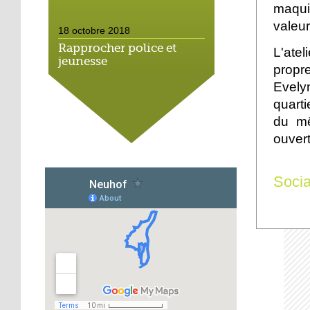
maqui
valeur
18 octobre 2018
Rapprocher police et
L'atel
jeunesse
propre
Evelyn
18 octobre 2018
quart
Un jardin face aux
du mê
obstacles
ouvert
17 octobre 2018
Socia
Jouer à Fifa à la
médiathèque
16 octobre 2018
«Chacun me propose un
autofinancement là, ce
qui vous vient !»
16 octobre 2018