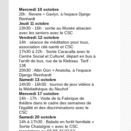
Mercredi 10 octobre
10 octobre 2018
20h : Reverie + Gavlyn, à l'espace Django
Nouveau look pour une
Reinhardt
Jeudi 11 octobre
nouvelle mairie
13h30 - 16h : sortie au Musée alsacien
avec les seniors avec le CSC
Vendredi 12 octobre
19 octobre 2017
14h : séance de méditation pour tous,
Face au challenge du
association cité-santé et CSC
17h30 à 22h : Sortie Caracalla avec le
numérique
Centre Social et Culturel, départ en bus à
l'arrêt de bus, rue de la Klebsau. Tarif :
13€
19 octobre 2017
20h30 : Altin Gün + Anatolia, à l'espace
La précarité tue
Django Reinhardt
Samedi 13 octobre
14h30 - 16h30 : tournoi de jeux vidéos à
la Médiathèque du Neuhof
Mercredi 17 octobre
18 octobre 2017
14h - 17h : Visite de la Fabrique de
Quatre décennies au
théâtre dans le cadre des semaines de
l'égalité et des discriminations avec le
chevet du Neuhof
CSC
Samedi 20 octobre
14h à 17h30 : Balade en forêt familiale «
18 octobre 2017
Sortie Chataîgne » avec le CSC.