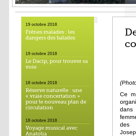
19 octobre 2018
De
Frênes malades : les
dangers des balades
co
19 octobre 2018
Le Dacip, pour trouver sa
voie
(Phot
18 octobre 2018
Réserve naturelle : une
Ce ma
« vraie concertation »
organi
pour le nouveau plan de
circulation
dans 
femme
18 octobre 2018
des 
Voyage musical avec
Josep
Anatolia