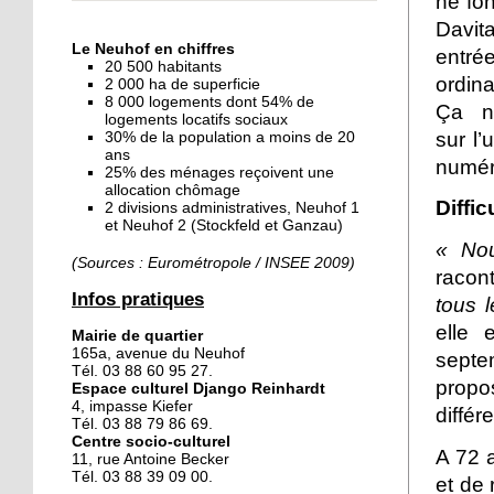
ne fon
« Dans le Neuhof, la
Davit
consommation se fait à
Le Neuhof en chiffres
entré
ciel ouvert »
20 500 habitants
ordina
2 000 ha de superficie
8 000 logements dont 54% de
16 octobre 2018
Ça n
logements locatifs sociaux
Un vécu de poids
sur l’
30% de la population a moins de 20
ans
numér
25% des ménages reçoivent une
allocation chômage
Diffi
2 divisions administratives, Neuhof 1
15 octobre 2018
et Neuhof 2 (Stockfeld et Ganzau)
Difracto : devenir un pro
« No
avec Django
(Sources : Eurométropole / INSEE 2009)
racon
Infos pratiques
tous 
14 octobre 2018
elle 
Mairie de quartier
Le vrac s'invite au Neuhof
165a, avenue du Neuhof
septe
Tél. 03 88 60 95 27.
propo
Espace culturel Django Reinhardt
4, impasse Kiefer
diffé
11 octobre 2018
Tél. 03 88 79 86 69.
Centre socio-culturel
Les petites filles
A 72 
11, rue Antoine Becker
chaussent leurs
Tél. 03 88 39 09 00.
et de 
crampons