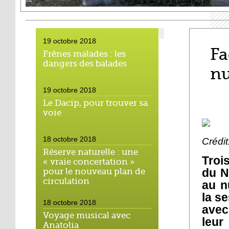
19 octobre 2018
Fa
Frênes malades : les
dangers des balades
n
19 octobre 2018
Le Dacip, pour trouver sa
voie
18 octobre 2018
Crédi
Réserve naturelle : une
Tro
« vraie concertation »
du N
pour le nouveau plan de
circulation
au n
la s
18 octobre 2018
avec
Voyage musical avec
leur
Anatolia