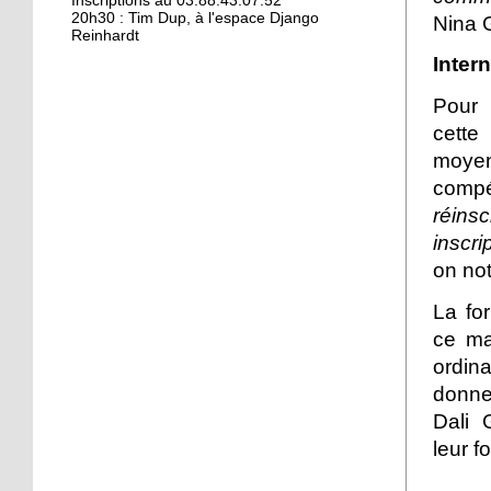
Kamisa Negra : première !
Inscriptions au 03.88.43.07.52
20h30 : Tim Dup, à l'espace Django
Nina G
Reinhardt
Intern
18 octobre 2017
Pour
Bio et produits locaux ne
riment pas forcément
cett
avec «bobos»
moye
compé
17 octobre 2017
réins
From Neuhof to L. A. with
inscr
love
on not
17 octobre 2017
La fo
Le Neuhof prend l'air
ce ma
ordin
donne
16 octobre 2017
Dali 
Petits prix pour grandes
leur f
actions