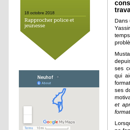
cons
trava
18 octobre 2018
Rapprocher police et
Dans 
jeunesse
Yassir
temps
18 octobre 2018
probl
Un jardin face aux
obstacles
Musta
depui
ses c
17 octobre 2018
qui a
Jouer à Fifa à la
médiathèque
forma
ses d
16 octobre 2018
motiva
«Chacun me propose un
et apr
autofinancement là, ce
format
qui vous vient !»
Lorsqu
16 octobre 2018