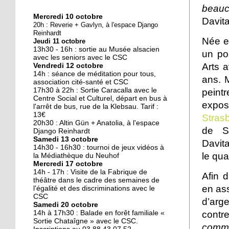
beauc
Mercredi 10 octobre
Davita
10 octobre 2018
20h : Reverie + Gavlyn, à l'espace Django
Nouveau look pour une
Reinhardt
Née en
Jeudi 11 octobre
nouvelle mairie
13h30 - 16h : sortie au Musée alsacien
un po
avec les seniors avec le CSC
Arts 
Vendredi 12 octobre
19 octobre 2017
14h : séance de méditation pour tous,
ans. 
Face au challenge du
association cité-santé et CSC
17h30 à 22h : Sortie Caracalla avec le
numérique
peint
Centre Social et Culturel, départ en bus à
expo
l'arrêt de bus, rue de la Klebsau. Tarif :
13€
Stras
19 octobre 2017
20h30 : Altin Gün + Anatolia, à l'espace
de S
La précarité tue
Django Reinhardt
Samedi 13 octobre
Davita
14h30 - 16h30 : tournoi de jeux vidéos à
le qua
la Médiathèque du Neuhof
Mercredi 17 octobre
18 octobre 2017
14h - 17h : Visite de la Fabrique de
Afin d
Quatre décennies au
théâtre dans le cadre des semaines de
en ass
l'égalité et des discriminations avec le
chevet du Neuhof
CSC
d’arg
Samedi 20 octobre
contr
14h à 17h30 : Balade en forêt familiale «
18 octobre 2017
Sortie Chataîgne » avec le CSC.
comme 