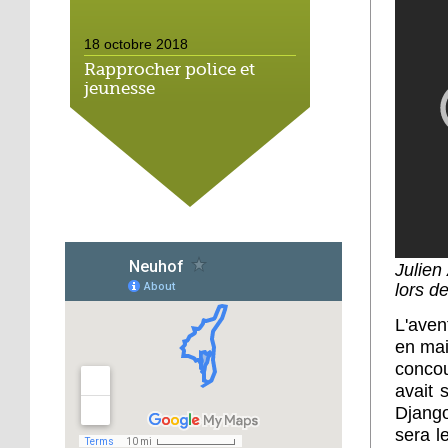
18 octobre 2018
Rapprocher police et
jeunesse
18 octobre 2018
Un jardin face aux
obstacles
17 octobre 2018
Jouer à Fifa à la
Julien
médiathèque
lors d
L'aven
16 octobre 2018
en mai
«Chacun me propose un
concour
autofinancement là, ce
avait 
qui vous vient !»
Django
sera l
16 octobre 2018