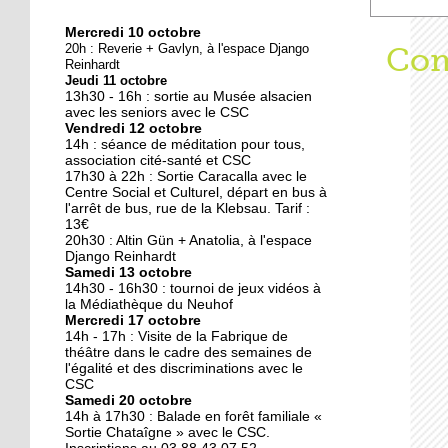
Mercredi 10 octobre
10 octobre 2018
20h : Reverie + Gavlyn, à l'espace Django
Aff
Com
Nouveau look pour une
Reinhardt
Jeudi 11 octobre
nouvelle mairie
13h30 - 16h : sortie au Musée alsacien
avec les seniors avec le CSC
Vendredi 12 octobre
19 octobre 2017
14h : séance de méditation pour tous,
Face au challenge du
association cité-santé et CSC
17h30 à 22h : Sortie Caracalla avec le
numérique
Centre Social et Culturel, départ en bus à
l'arrêt de bus, rue de la Klebsau. Tarif :
13€
19 octobre 2017
20h30 : Altin Gün + Anatolia, à l'espace
La précarité tue
Django Reinhardt
Samedi 13 octobre
14h30 - 16h30 : tournoi de jeux vidéos à
la Médiathèque du Neuhof
Mercredi 17 octobre
18 octobre 2017
14h - 17h : Visite de la Fabrique de
Quatre décennies au
théâtre dans le cadre des semaines de
l'égalité et des discriminations avec le
chevet du Neuhof
CSC
Samedi 20 octobre
14h à 17h30 : Balade en forêt familiale «
18 octobre 2017
Sortie Chataîgne » avec le CSC.