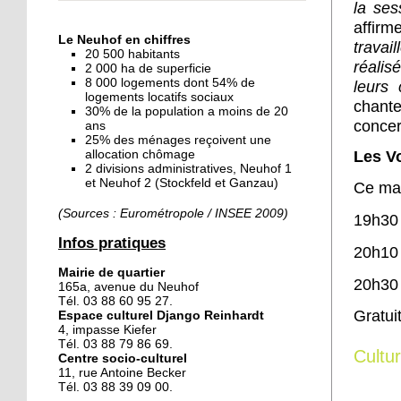
la ses
« Dans le Neuhof, la
affir
consommation se fait à
Le Neuhof en chiffres
trava
ciel ouvert »
20 500 habitants
réali
2 000 ha de superficie
8 000 logements dont 54% de
leurs 
16 octobre 2018
logements locatifs sociaux
chant
Un vécu de poids
30% de la population a moins de 20
concer
ans
25% des ménages reçoivent une
allocation chômage
Les V
2 divisions administratives, Neuhof 1
15 octobre 2018
et Neuhof 2 (Stockfeld et Ganzau)
Ce mar
Difracto : devenir un pro
avec Django
(Sources : Eurométropole / INSEE 2009)
19h30 
Infos pratiques
20h10 
14 octobre 2018
Mairie de quartier
Le vrac s'invite au Neuhof
20h30
165a, avenue du Neuhof
Tél. 03 88 60 95 27.
Gratui
Espace culturel Django Reinhardt
4, impasse Kiefer
11 octobre 2018
Tél. 03 88 79 86 69.
Cultu
Centre socio-culturel
Les petites filles
11, rue Antoine Becker
chaussent leurs
Tél. 03 88 39 09 00.
crampons