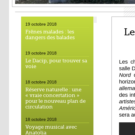
19 octobre 2018
Le
Frênes malades : les
dangers des balades
19 octobre 2018
Le Dacip, pour trouver sa
Les c
voie
salle 
Nord
horizo
18 octobre 2018
allema
Réserve naturelle : une
des in
« vraie concertation »
pour le nouveau plan de
artist
circulation
Améric
sera a
18 octobre 2018
Voyage musical avec
Anatolia