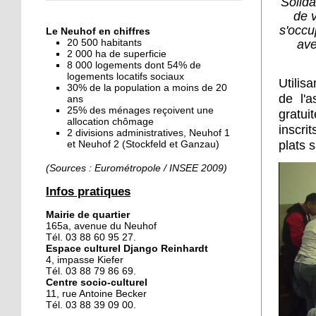
Solida
« Dans le Neuhof, la
de v
consommation se fait à
s'occu
Le Neuhof en chiffres
ciel ouvert »
ave
20 500 habitants
2 000 ha de superficie
8 000 logements dont 54% de
16 octobre 2018
logements locatifs sociaux
Utilis
Un vécu de poids
30% de la population a moins de 20
de l'a
ans
25% des ménages reçoivent une
gratu
allocation chômage
inscr
2 divisions administratives, Neuhof 1
15 octobre 2018
plats 
et Neuhof 2 (Stockfeld et Ganzau)
Difracto : devenir un pro
avec Django
(Sources : Eurométropole / INSEE 2009)
Infos pratiques
14 octobre 2018
Mairie de quartier
Le vrac s'invite au Neuhof
165a, avenue du Neuhof
Tél. 03 88 60 95 27.
Espace culturel Django Reinhardt
4, impasse Kiefer
11 octobre 2018
Tél. 03 88 79 86 69.
Centre socio-culturel
Les petites filles
11, rue Antoine Becker
chaussent leurs
Tél. 03 88 39 09 00.
crampons