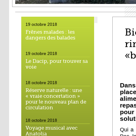
19 octobre 2018
Bi
Frênes malades : les
dangers des balades
ri
«b
19 octobre 2018
Le Dacip, pour trouver sa
voie
18 octobre 2018
Dans
Réserve naturelle : une
plac
« vraie concertation »
alim
pour le nouveau plan de
repa
circulation
pour
solut
18 octobre 2018
Voyage musical avec
Qui a 
Anatolia