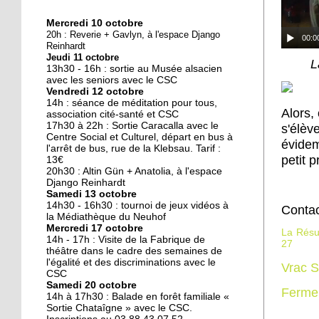
Mercredi 10 octobre
10 octobre 2018
20h : Reverie + Gavlyn, à l'espace Django
00:0
Nouveau look pour une
Reinhardt
Jeudi 11 octobre
nouvelle mairie
L
13h30 - 16h : sortie au Musée alsacien
avec les seniors avec le CSC
Vendredi 12 octobre
19 octobre 2017
14h : séance de méditation pour tous,
Alors,
Face au challenge du
association cité-santé et CSC
17h30 à 22h : Sortie Caracalla avec le
numérique
s'élèv
Centre Social et Culturel, départ en bus à
évidem
l'arrêt de bus, rue de la Klebsau. Tarif :
petit p
13€
19 octobre 2017
20h30 : Altin Gün + Anatolia, à l'espace
La précarité tue
Django Reinhardt
Samedi 13 octobre
14h30 - 16h30 : tournoi de jeux vidéos à
Contac
la Médiathèque du Neuhof
Mercredi 17 octobre
La Rés
18 octobre 2017
14h - 17h : Visite de la Fabrique de
27
Quatre décennies au
théâtre dans le cadre des semaines de
l'égalité et des discriminations avec le
chevet du Neuhof
Vrac S
CSC
Samedi 20 octobre
Ferme
14h à 17h30 : Balade en forêt familiale «
18 octobre 2017
Sortie Chataîgne » avec le CSC.