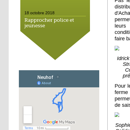
Pas l
distri
d'Acha
18 octobre 2018
perme
Rapprocher police et
leur
jeunesse
condit
faire 
18 octobre 2018
Un jardin face aux
obstacles
Idric
St
17 octobre 2018
Co
pré
Jouer à Fifa à la
médiathèque
Pour l
ferm
16 octobre 2018
permet
«Chacun me propose un
de sai
autofinancement là, ce
qui vous vient !»
Sophie
16 octobre 2018