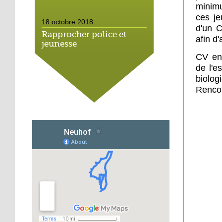
minimu
ces je
18 octobre 2018
d'un C
Rapprocher police et
afin d
jeunesse
CV en 
de l'e
18 octobre 2018
biolog
Un jardin face aux
Rencon
obstacles
17 octobre 2018
Jouer à Fifa à la
médiathèque
16 octobre 2018
«Chacun me propose un
autofinancement là, ce
qui vous vient !»
16 octobre 2018