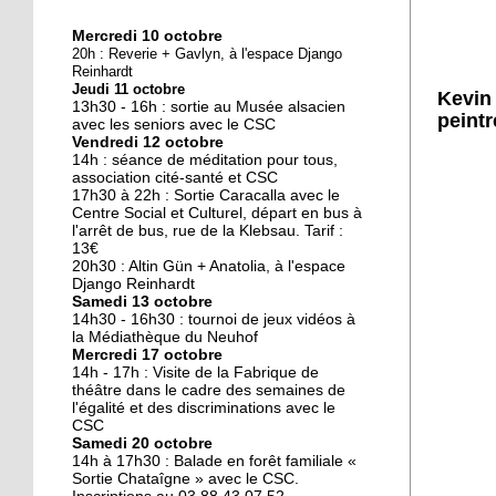
Mercredi 10 octobre
10 octobre 2018
20h : Reverie + Gavlyn, à l'espace Django
Nouveau look pour une
Reinhardt
Jeudi 11 octobre
nouvelle mairie
Kevin
13h30 - 16h : sortie au Musée alsacien
peintr
avec les seniors avec le CSC
Vendredi 12 octobre
19 octobre 2017
14h : séance de méditation pour tous,
Face au challenge du
association cité-santé et CSC
17h30 à 22h : Sortie Caracalla avec le
numérique
Centre Social et Culturel, départ en bus à
l'arrêt de bus, rue de la Klebsau. Tarif :
13€
19 octobre 2017
20h30 : Altin Gün + Anatolia, à l'espace
La précarité tue
Django Reinhardt
Samedi 13 octobre
14h30 - 16h30 : tournoi de jeux vidéos à
la Médiathèque du Neuhof
Mercredi 17 octobre
18 octobre 2017
14h - 17h : Visite de la Fabrique de
Quatre décennies au
théâtre dans le cadre des semaines de
l'égalité et des discriminations avec le
chevet du Neuhof
CSC
Samedi 20 octobre
14h à 17h30 : Balade en forêt familiale «
18 octobre 2017
Sortie Chataîgne » avec le CSC.