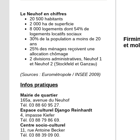
« Dans le Neuhof, la
consommation se fait à
Le Neuhof en chiffres
ciel ouvert »
20 500 habitants
2 000 ha de superficie
8 000 logements dont 54% de
16 octobre 2018
logements locatifs sociaux
Un vécu de poids
Firmin
30% de la population a moins de 20
ans
et mol
25% des ménages reçoivent une
allocation chômage
2 divisions administratives, Neuhof 1
15 octobre 2018
et Neuhof 2 (Stockfeld et Ganzau)
Difracto : devenir un pro
avec Django
(Sources : Eurométropole / INSEE 2009)
Infos pratiques
14 octobre 2018
Mairie de quartier
Le vrac s'invite au Neuhof
165a, avenue du Neuhof
Tél. 03 88 60 95 27.
Espace culturel Django Reinhardt
4, impasse Kiefer
11 octobre 2018
Tél. 03 88 79 86 69.
Centre socio-culturel
Les petites filles
11, rue Antoine Becker
chaussent leurs
Tél. 03 88 39 09 00.
crampons