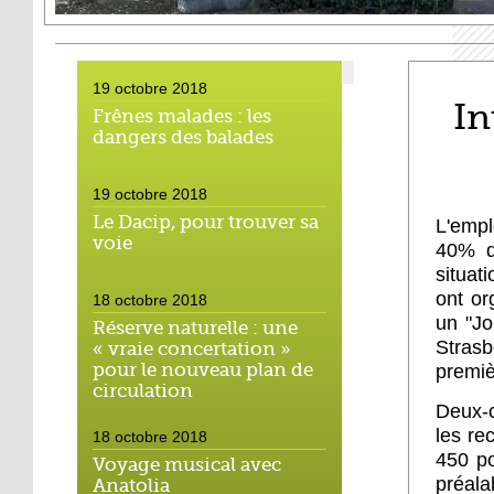
19 octobre 2018
In
Frênes malades : les
dangers des balades
19 octobre 2018
Le Dacip, pour trouver sa
L'empl
voie
40% d
situat
ont or
18 octobre 2018
un "Jo
Réserve naturelle : une
Stras
« vraie concertation »
pour le nouveau plan de
premiè
circulation
Deux-c
les re
18 octobre 2018
450 po
Voyage musical avec
préala
Anatolia