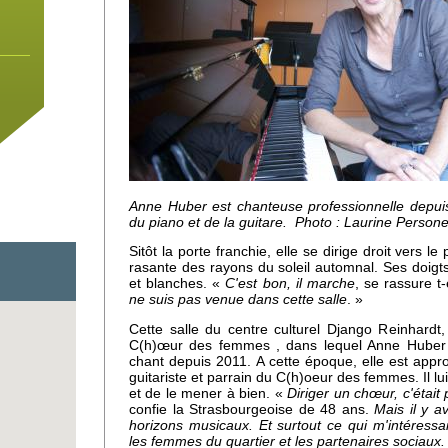
Anne Huber est chanteuse professionnelle depui
du piano et de la guitare. Photo : Laurine Persone
Sitôt la porte franchie, elle se dirige droit vers l
rasante des rayons du soleil automnal. Ses doigts
et blanches. «
C'est bon, il marche
, se rassure t-
ne suis pas venue dans cette salle
. »
Cette salle du centre culturel Django Reinhardt,
C(h)œur des femmes , dans lequel Anne Huber 
 un
chant depuis 2011. A cette époque, elle est app
e
guitariste et parrain du C(h)oeur des femmes. Il lu
et de le mener à bien. «
Diriger un chœur, c'étai
confie la Strasbourgeoise de 48 ans.
Mais il y a
horizons musicaux. Et surtout ce qui m'intéressait
les femmes du quartier et les partenaires sociaux.