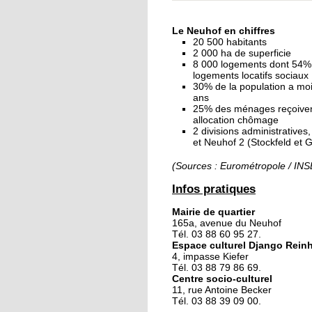
« Dans le Neuhof, la
consommation se fait
Le Neuhof en chiffres
ciel ouvert »
20 500 habitants
2 000 ha de superficie
8 000 logements dont 54%
16 octobre 2018
logements locatifs sociaux
Un vécu de poids
30% de la population a mo
ans
25% des ménages reçoive
allocation chômage
2 divisions administratives
15 octobre 2018
et Neuhof 2 (Stockfeld et 
Difracto : devenir un 
avec Django
(Sources : Eurométropole / IN
Infos pratiques
14 octobre 2018
Mairie de quartier
Le vrac s'invite au Ne
165a, avenue du Neuhof
Tél. 03 88 60 95 27.
Espace culturel Django Rein
4, impasse Kiefer
11 octobre 2018
Tél. 03 88 79 86 69.
Centre socio-culturel
Les petites filles
11, rue Antoine Becker
chaussent leurs
Tél. 03 88 39 09 00.
crampons