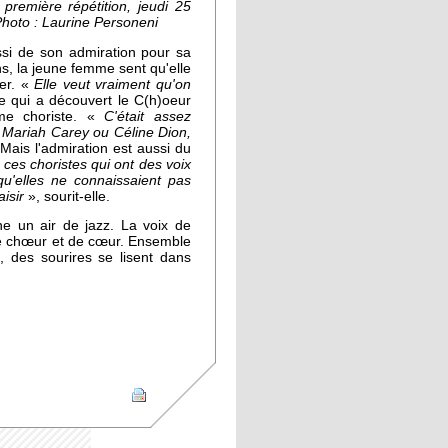
première répétition, jeudi 25
Photo : Laurine Personeni
ssi de son admiration pour sa
s, la jeune femme sent qu'elle
ber. «
Elle veut vraiment qu'on
e qui a découvert le C(h)oeur
me choriste. «
C'était assez
t Mariah Carey ou Céline Dion,
Mais l'admiration est aussi du
 ces choristes qui ont des voix
u'elles ne connaissaient pas
aisir
», sourit-elle.
ne un air de jazz. La voix de
de chœur et de cœur. Ensemble
, des sourires se lisent dans