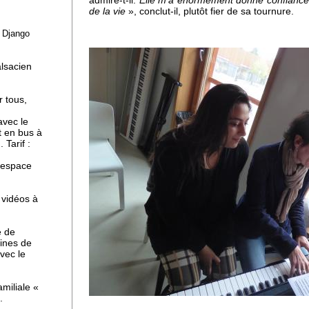
admire-t-il.
Elle m'a énormément donné confiance 
de la vie
», conclut-il, plutôt fier de sa tournure.
e Django
ne
alsacien
r tous,
avec le
t en bus à
 Tarif :
l'espace
 vidéos à
e de
ines de
avec le
miliale «
.