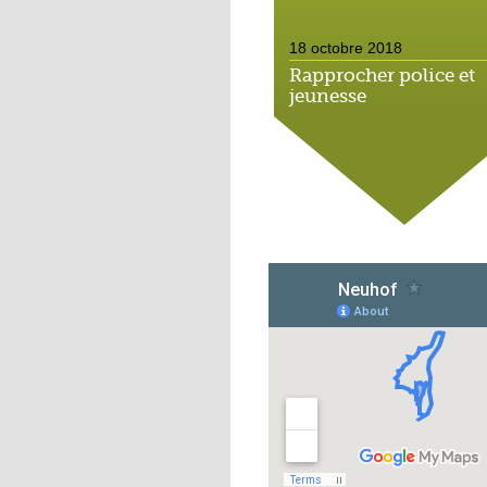
18 octobre 2018
Rapprocher police et
jeunesse
18 octobre 2018
Un jardin face aux
obstacles
17 octobre 2018
Jouer à Fifa à la
médiathèque
16 octobre 2018
«Chacun me propose
autofinancement là, c
qui vous vient !»
16 octobre 2018