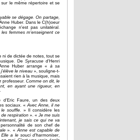
t sur le même répertoire et se
royable se dégage. On partage,
Anne Huber. Dans le C(h)oeur
échange n'est pas unilatéral.
 les femmes m'enseignent ce
ni de dictée de notes, tout se
a musique. De
Syracuse
d'Henri
Anne Huber arrange «
à sa
 j'élève le niveau
», souligne-t-
saient rien à la musique, mais
ur professeur.
Comme on dit, le
ant, en ayant une rigueur, en
»
e d'Eric Faure, un des deux
es sociaux. «
Avec Anne, il ne
 le souffle.
» Il considère les
de respiration
». «
Je me suis
ntenant, je sais ce qui ne va
la personnalité de son chef de
ale
». «
Anne est capable de
. Elle a le souci d'harmoniser
,