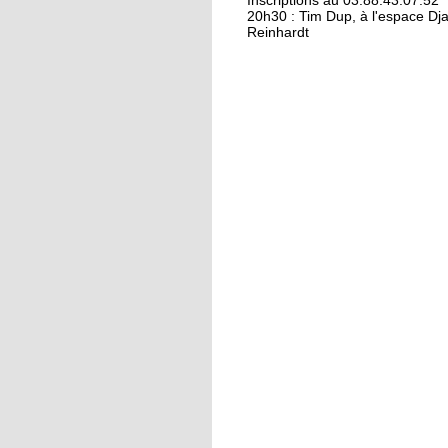
Kamisa Negra : premiè
Inscriptions au 03.88.43.07.52
20h30 : Tim Dup, à l'espace Dj
Reinhardt
18 octobre 2017
Bio et produits locau
riment pas forcément
avec «bobos»
17 octobre 2017
From Neuhof to L. A. 
love
17 octobre 2017
Le Neuhof prend l'air
16 octobre 2017
Petits prix pour gran
actions