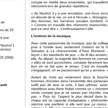
compte en réalité deux ensembles, qui travaillen
retrouvent lors de grandes répétitions.
 à
«
Au Neuhof, il y a une émulation, une force inc
on discute de la vie, on est à l'écoute
», témoigne 
des femmes, les barrières sociales tombent, l'
 de
«
Comme on travaille des chansons manouches,
que ça veut dire
», s'enthousiasme-t-elle.
ins de 20
L'instinct de la musique
nt une
Avec cette passionnée de musique, pas de solfège 
, Neuhof 1
joue à l'oreille avec seulement l'instinct de l
Ganzau)
Salvador à
La chansonnette
d'Yves Montand, 
pro
façon
» les standards de jazz. «
Au fil des années,
SEE 2009)
elle. Au départ, la majorité des femmes ne connais
«
elles se sont accrochées
, constate fièrement le
bon vin se fait avec le temps. C'est en travaill
s'engageant, en se passionnant qu'on y arrivera.
uhof
Autant de mots qui reviennent dans la bouch
hommes choristes dans l'ensemble des partenair
hardt
suffit pas de tenir la note, il faut rythmer, avoir
répétitions avec Anne Huber comme un «
moment 
rendu compte que je ne savais pas chanter, mai
pas
. » Pour lui, l'aspect le plus décisif dans 
chœur est sa capacité d'adaptation «
phénomén
réécrire une partition si elle sent que ça coince