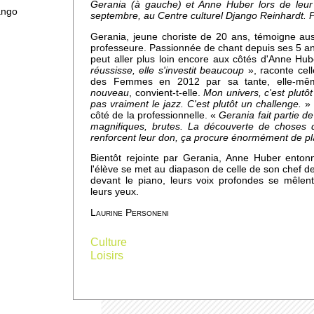
re !
Gerania (à gauche) et Anne Huber lors de leur 
ango
septembre, au Centre culturel Django Reinhardt. 
Gerania, jeune choriste de 20 ans, témoigne au
professeure. Passionnée de chant depuis ses 5 an
peut aller plus loin encore aux côtés d'Anne Hu
x ne
réussisse, elle s'investit beaucoup
», raconte cell
des Femmes en 2012 par sa tante, elle-mê
nouveau
, convient-t-elle.
Mon univers, c'est plutô
pas vraiment le jazz. C'est plutôt un challenge.
» 
côté de la professionnelle. «
Gerania fait partie de
magnifiques, brutes. La découverte de choses q
renforcent leur don, ça procure énormément de pl
with
Bientôt rejointe par Gerania, Anne Huber enton
l'élève se met au diapason de celle de son chef 
devant le piano, leurs voix profondes se mêlent
leurs yeux.
Laurine Personeni
Culture
Loisirs
des