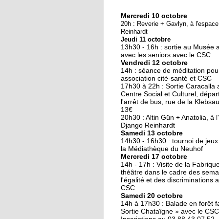
Mercredi 10 octobre
10 octobre 2018
20h : Reverie + Gavlyn, à l'espac
Nouveau look pour u
Reinhardt
Jeudi 11 octobre
nouvelle mairie
13h30 - 16h : sortie au Musée 
avec les seniors avec le CSC
Vendredi 12 octobre
19 octobre 2017
14h : séance de méditation pou
Face au challenge du
association cité-santé et CSC
17h30 à 22h : Sortie Caracalla 
numérique
Centre Social et Culturel, dépar
l'arrêt de bus, rue de la Klebsau.
13€
19 octobre 2017
20h30 : Altin Gün + Anatolia, à 
La précarité tue
Django Reinhardt
Samedi 13 octobre
14h30 - 16h30 : tournoi de jeux
la Médiathèque du Neuhof
Mercredi 17 octobre
18 octobre 2017
14h - 17h : Visite de la Fabriqu
Quatre décennies au
théâtre dans le cadre des sema
l'égalité et des discriminations 
chevet du Neuhof
CSC
Samedi 20 octobre
14h à 17h30 : Balade en forêt fa
18 octobre 2017
Sortie Chataîgne » avec le CSC