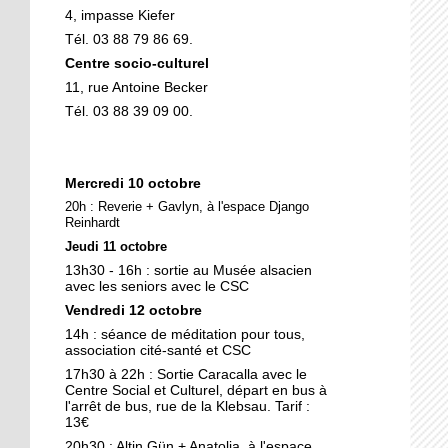
4, impasse Kiefer
Tél. 03 88 79 86 69.
10 octobre 2018
Nouveau look pour une
Centre socio-culturel
nouvelle mairie
11, rue Antoine Becker
Tél. 03 88 39 09 00.
19 octobre 2017
Face au challenge du
numérique
Mercredi 10 octobre
20h : Reverie + Gavlyn, à l'espace Django
Reinhardt
19 octobre 2017
Jeudi 11 octobre
La précarité tue
13h30 - 16h : sortie au Musée alsacien
avec les seniors avec le CSC
Vendredi 12 octobre
18 octobre 2017
14h : séance de méditation pour tous,
Quatre décennies au
association cité-santé et CSC
chevet du Neuhof
17h30 à 22h : Sortie Caracalla avec le
Centre Social et Culturel, départ en bus à
l'arrêt de bus, rue de la Klebsau. Tarif :
13€
18 octobre 2017
20h30 : Altin Gün + Anatolia, à l'espace