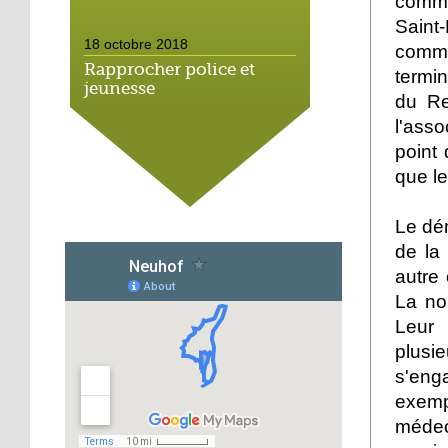
comme
Saint-
18 octobre 2018
comme
Rapprocher police et
termin
jeunesse
du Re
l'asso
18 octobre 2018
point
Un jardin face aux
que le
obstacles
Le dé
17 octobre 2018
de la
Jouer à Fifa à la
autre
médiathèque
La no
Leur 
16 octobre 2018
plusi
«Chacun me propose un
s'eng
autofinancement là, ce
qui vous vient !»
exemp
médec
16 octobre 2018