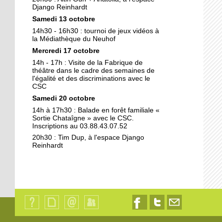
Kamisa Negra : première !
Django Reinhardt
Samedi 13 octobre
14h30 - 16h30 : tournoi de jeux vidéos à
18 octobre 2017
la Médiathèque du Neuhof
Bio et produits locaux ne
Mercredi 17 octobre
riment pas forcément
14h - 17h : Visite de la Fabrique de
avec «bobos»
théâtre dans le cadre des semaines de
l'égalité et des discriminations avec le
CSC
17 octobre 2017
Samedi 20 octobre
From Neuhof to L. A. with
love
14h à 17h30 : Balade en forêt familiale «
Sortie Chataîgne » avec le CSC.
Inscriptions au 03.88.43.07.52
17 octobre 2017
20h30 : Tim Dup, à l'espace Django
Reinhardt
Le Neuhof prend l'air
16 octobre 2017
Petits prix pour grandes
actions
Qui
Plan
Contact
Identification
Nous
Nous
Nous
sommes-
du
suivre
suivre
contacter