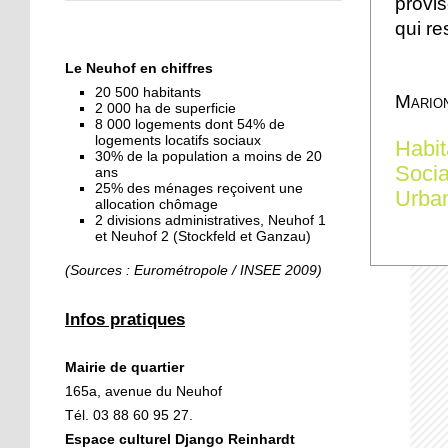
provi
« Dans le Neuhof, la
qui re
consommation se fait à
ciel ouvert »
Le Neuhof en chiffres
20 500 habitants
16 octobre 2018
Mario
2 000 ha de superficie
Un vécu de poids
8 000 logements dont 54% de
logements locatifs sociaux
Habit
30% de la population a moins de 20
Socia
ans
25% des ménages reçoivent une
15 octobre 2018
Urba
allocation chômage
Difracto : devenir un pro
2 divisions administratives, Neuhof 1
avec Django
et Neuhof 2 (Stockfeld et Ganzau)
(Sources : Eurométropole / INSEE 2009)
14 octobre 2018
Le vrac s'invite au Neuhof
Infos pratiques
Mairie de quartier
11 octobre 2018
165a, avenue du Neuhof
Les petites filles
Tél. 03 88 60 95 27.
chaussent leurs
Espace culturel Django Reinhardt
crampons