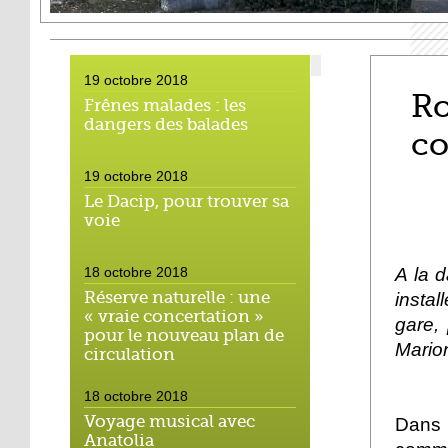
19 octobre 2018
Ro
Frênes malades : les
dangers des balades
c
19 octobre 2018
Le Dacip, pour trouver sa
voie
A la 
18 octobre 2018
Réserve naturelle : une
instal
« vraie concertation »
gare,
pour le nouveau plan de
Mario
circulation
18 octobre 2018
Voyage musical avec
Dans
Anatolia