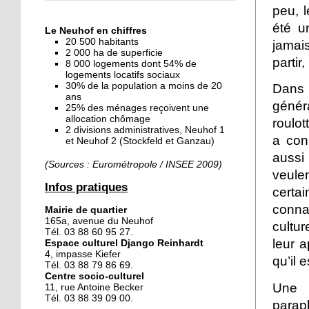
peu, l
« Dans le Neuhof, la
consommation se fait à
été u
Le Neuhof en chiffres
ciel ouvert »
20 500 habitants
jamai
2 000 ha de superficie
partir
8 000 logements dont 54% de
16 octobre 2018
logements locatifs sociaux
Un vécu de poids
30% de la population a moins de 20
Dans 
ans
génér
25% des ménages reçoivent une
allocation chômage
roulo
2 divisions administratives, Neuhof 1
15 octobre 2018
a con
et Neuhof 2 (Stockfeld et Ganzau)
Difracto : devenir un pro
aussi
avec Django
(Sources : Eurométropole / INSEE 2009)
veule
Infos pratiques
certa
14 octobre 2018
connai
Mairie de quartier
Le vrac s'invite au Neuhof
165a, avenue du Neuhof
cultur
Tél. 03 88 60 95 27.
leur 
Espace culturel Django Reinhardt
4, impasse Kiefer
qu’il 
11 octobre 2018
Tél. 03 88 79 86 69.
Centre socio-culturel
Les petites filles
Une f
11, rue Antoine Becker
chaussent leurs
Tél. 03 88 39 09 00.
parapl
crampons