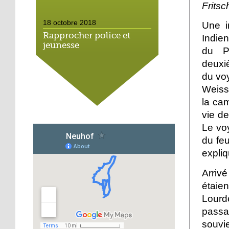
Fritsc
18 octobre 2018
Une i
Rapprocher police et
Indien
jeunesse
du P
deuxi
18 octobre 2018
du vo
Un jardin face aux
Weiss,
obstacles
la cam
vie de
17 octobre 2018
Le voy
Jouer à Fifa à la
du fe
médiathèque
expliq
16 octobre 2018
Arriv
«Chacun me propose un
étaie
autofinancement là, ce
Lourd
qui vous vient !»
passa
souvie
16 octobre 2018