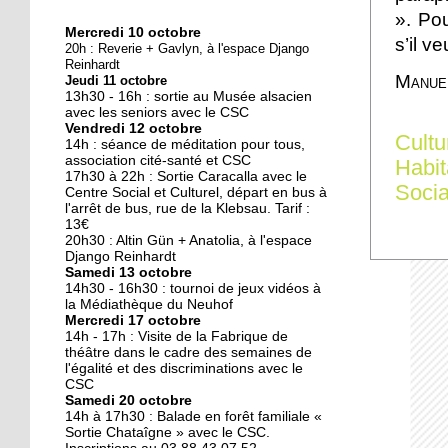
». Po
Mercredi 10 octobre
10 octobre 2018
s’il v
20h : Reverie + Gavlyn, à l'espace Django
Nouveau look pour une
Reinhardt
Manue
Jeudi 11 octobre
nouvelle mairie
13h30 - 16h : sortie au Musée alsacien
avec les seniors avec le CSC
Vendredi 12 octobre
19 octobre 2017
Cultu
14h : séance de méditation pour tous,
Face au challenge du
association cité-santé et CSC
Habit
17h30 à 22h : Sortie Caracalla avec le
numérique
Socia
Centre Social et Culturel, départ en bus à
l'arrêt de bus, rue de la Klebsau. Tarif :
13€
19 octobre 2017
20h30 : Altin Gün + Anatolia, à l'espace
La précarité tue
Django Reinhardt
Samedi 13 octobre
14h30 - 16h30 : tournoi de jeux vidéos à
la Médiathèque du Neuhof
Mercredi 17 octobre
18 octobre 2017
14h - 17h : Visite de la Fabrique de
Quatre décennies au
théâtre dans le cadre des semaines de
l'égalité et des discriminations avec le
chevet du Neuhof
CSC
Samedi 20 octobre
14h à 17h30 : Balade en forêt familiale «
18 octobre 2017
Sortie Chataîgne » avec le CSC.