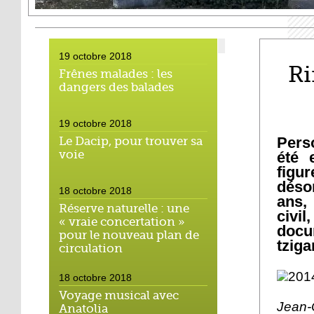
19 octobre 2018
Ri
Frênes malades : les
dangers des balades
19 octobre 2018
Pers
Le Dacip, pour trouver sa
voie
été 
figu
déso
18 octobre 2018
ans
Réserve naturelle : une
civi
« vraie concertation »
docu
pour le nouveau plan de
tzig
circulation
18 octobre 2018
Voyage musical avec
Jean-
Anatolia