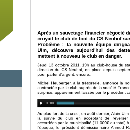
Après un sauvetage financier négocié da
croyait le club de foot du CS Neuhof sur
Problème : la nouvelle équipe dirigea
Ulm, découvre aujourd'hui des dette
mettent à nouveau le club en danger.
Jeudi 13 octobre 2011, 19h au club-house du sta
direction du CS Neuhof, en place depuis septem
pour parler d'argent, encore...
Michel Heuberger, à la trésorerie, annonce la no
contractée par le club auprès de la société Fran
surprise, apparemment laissée par le précédent c
 un
00:00
e
Au plus fort de la crise, en août dernier, Alain Ul
la survie du club en acceptant de reverser l'
accordées par la municipalité (11 000€ au total) à 
l'époque, le président démissionnaire Ahmed R