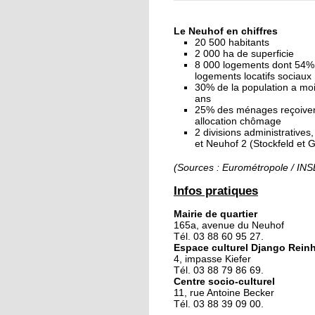
« Dans le Neuhof, la
consommation se fait
Le Neuhof en chiffres
ciel ouvert »
20 500 habitants
2 000 ha de superficie
8 000 logements dont 54%
16 octobre 2018
logements locatifs sociaux
Un vécu de poids
30% de la population a mo
ans
25% des ménages reçoive
allocation chômage
2 divisions administratives
15 octobre 2018
et Neuhof 2 (Stockfeld et 
Difracto : devenir un 
avec Django
(Sources : Eurométropole / IN
Infos pratiques
14 octobre 2018
Mairie de quartier
Le vrac s'invite au Ne
165a, avenue du Neuhof
Tél. 03 88 60 95 27.
Espace culturel Django Rein
4, impasse Kiefer
11 octobre 2018
Tél. 03 88 79 86 69.
Centre socio-culturel
Les petites filles
11, rue Antoine Becker
chaussent leurs
Tél. 03 88 39 09 00.
crampons