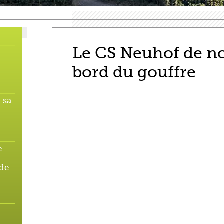
Le CS Neuhof de n
bord du gouffre
 sa
e
 de