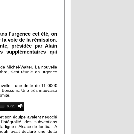
ns l'urgence cet été, on
 la voie de la rémission.
nte, présidée par Alain
s supplémentaires qui
de Michel-Walter. La nouvelle
bre, s'est réunie en urgence
uvelle : une dette de 11 000€
ce Boissons. Une très mauvaise
omité.
00:21
m et son équipe avaient négocié
intégralité des subventions
la ligue d'Alsace de football. A
aouh avait déclaré une dette