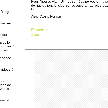
Pour l'heure, Alain Ulm et son équipe veulent avant
de liquidation, le club se retrouverait au plus ba
D3.
e Django
ne
Anne-Claire Poirier
alsacien
Economie
Sport
r tous,
avec le
t en bus à
 Tarif :
l'espace
 vidéos à
e de
ines de
avec le
miliale «
.