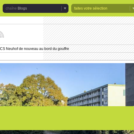
Blogs
faites votre sélection
uivez
s
tualités
 CS Neuhof de nouveau au bord du gouffre
e
haîne
logs