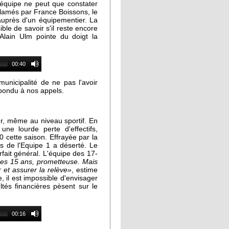
 équipe ne peut que constater
clamés par France Boissons, le
auprès d'un équipementier. La
le de savoir s'il reste encore
lain Ulm pointe du doigt la
00:40
nicipalité de ne pas l'avoir
épondu à nos appels.
er, même au niveau sportif. En
une lourde perte d'effectifs,
0 cette saison. Effrayée par la
urs de l'Equipe 1 a déserté. Le
rfait général. L'équipe des 17-
des 15 ans, prometteuse. Mais
 et assurer la relève»
, estime
 il est impossible d'envisager
ltés financières pèsent sur le
00:16