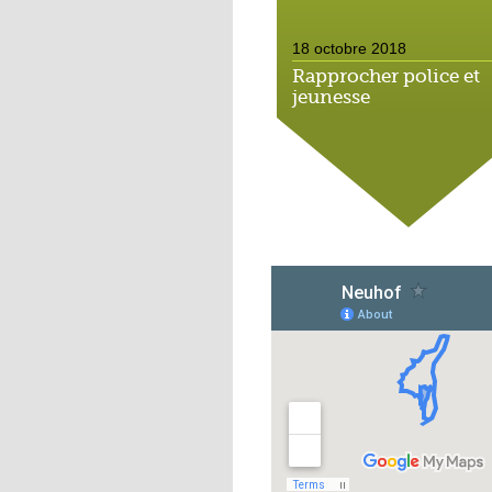
18 octobre 2018
Rapprocher police et
jeunesse
18 octobre 2018
Un jardin face aux
obstacles
17 octobre 2018
Jouer à Fifa à la
médiathèque
16 octobre 2018
«Chacun me propose
autofinancement là, c
qui vous vient !»
16 octobre 2018