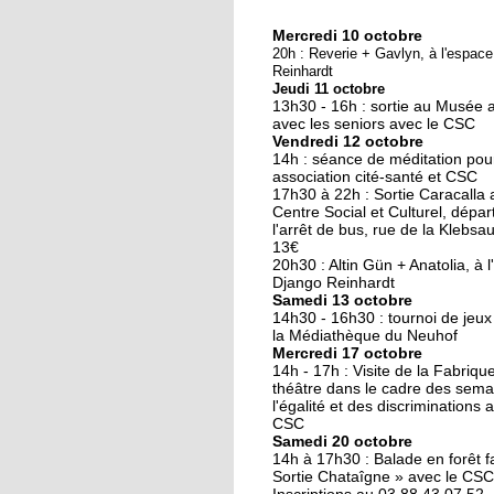
Mercredi 10 octobre
10 octobre 2018
20h : Reverie + Gavlyn, à l'espac
Nouveau look pour u
Reinhardt
Jeudi 11 octobre
nouvelle mairie
13h30 - 16h : sortie au Musée 
avec les seniors avec le CSC
Vendredi 12 octobre
19 octobre 2017
14h : séance de méditation pou
Face au challenge du
association cité-santé et CSC
17h30 à 22h : Sortie Caracalla 
numérique
Centre Social et Culturel, dépar
l'arrêt de bus, rue de la Klebsau.
13€
19 octobre 2017
20h30 : Altin Gün + Anatolia, à 
La précarité tue
Django Reinhardt
Samedi 13 octobre
14h30 - 16h30 : tournoi de jeux
la Médiathèque du Neuhof
Mercredi 17 octobre
18 octobre 2017
14h - 17h : Visite de la Fabriqu
Quatre décennies au
théâtre dans le cadre des sema
l'égalité et des discriminations 
chevet du Neuhof
CSC
Samedi 20 octobre
14h à 17h30 : Balade en forêt fa
18 octobre 2017
Sortie Chataîgne » avec le CSC