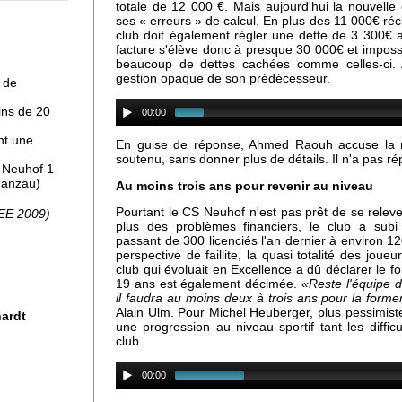
totale de 12 000 €. Mais aujourd'hui la nouvelle
ses « erreurs » de calcul. En plus des 11 000€ ré
 à
club doit également régler une dette de 3 300€ 
facture s'élève donc à presque 30 000€ et impossib
beaucoup de dettes cachées comme celles-ci. A
gestion opaque de son prédécesseur.
 de
ins de 20
00:00
nt une
En guise de réponse, Ahmed Raouh accuse la mu
soutenu, sans donner plus de détails. Il n'a pas r
, Neuhof 1
Ganzau)
Au moins trois ans pour revenir au niveau
pro
Pourtant le CS Neuhof n'est pas prêt de se relev
SEE 2009)
plus des problèmes financiers, le club a subi 
passant de 300 licenciés l'an dernier à environ 12
perspective de faillite, la quasi totalité des joue
club qui évoluait en Excellence a dû déclarer le fo
uhof
19 ans est également décimée.
«Reste l'équipe 
il faudra au moins deux à trois ans pour la former
Alain Ulm. Pour Michel Heuberger, plus pessimiste,
hardt
une progression au niveau sportif tant les difficu
club.
00:00