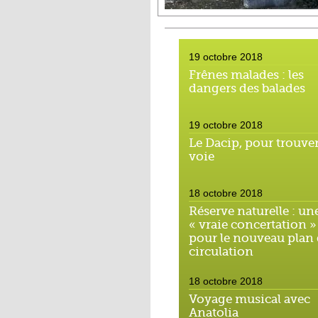
19 octobre 2018
Frênes malades : les
dangers des balades
19 octobre 2018
Le Dacip, pour trouver
voie
18 octobre 2018
Réserve naturelle : un
« vraie concertation »
pour le nouveau plan
circulation
18 octobre 2018
Voyage musical avec
Anatolia