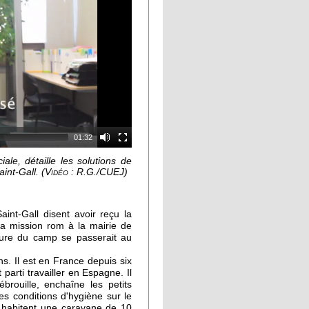
01:32
ale, détaille les solutions de
int-Gall.
(Vidéo : R.G./CUEJ)
int-Gall disent avoir reçu la
la mission rom à la mairie de
eture du camp se passerait au
. Il est en France depuis six
 parti travailler en Espagne. Il
brouille, enchaîne les petits
s conditions d'hygiène sur le
s habitent une caravane de 10