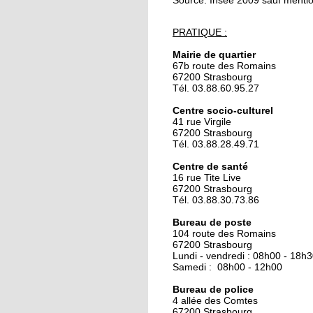
Source: Insee 2009 sauf mentio
24 septembre 2019
PRATIQUE :
Trois blessés légers d
l'incendie d'une cabi
Mairie de quartier
de peinture
67b route des Romains
67200 Strasbourg
Tél. 03.88.60.95.27
24 septembre 2019
La maison du compos
Centre socio-culturel
41 rue Virgile
recherche une person
67200 Strasbourg
en service civique
Tél. 03.88.28.49.71
Centre de santé
18 octobre 2018
16 rue Tite Live
L’isolement des senio
67200 Strasbourg
n’est pas une fatalité
Tél. 03.88.30.73.86
Bureau de poste
104 route des Romains
18 octobre 2018
67200 Strasbourg
J'ai tenté le loto-bing
Lundi - vendredi : 08h00 - 18h
Samedi : 08h00 - 12h00
Bureau de police
4 allée des Comtes
18 octobre 2018
67200 Strasbourg