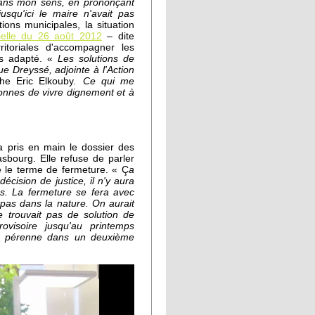
dans mon sens, en prononçant
squ'ici le maire n'avait pas
ons municipales, la situation
érielle du 26 août 2012
– dite
erritoriales d'accompagner les
us adapté. «
Les solutions de
 Dreyssé, adjointe à l'Action
che Eric Elkouby
.
Ce qui me
onnes de vivre dignement et à
 pris en main le dossier des
sbourg. Elle refuse de parler
re le terme de fermeture. « Ç
a
décision de justice, il n'y aura
ns. La fermeture se fera avec
 pas dans la nature. On aurait
 trouvait pas de solution de
ovisoire jusqu'au printemps
lus pérenne dans un deuxième