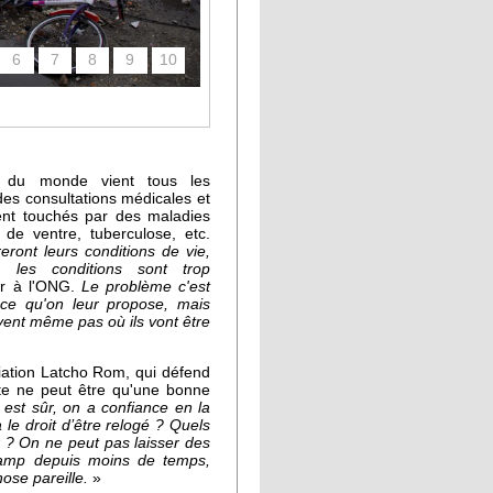
6
7
8
9
10
ns du monde vient tous les
des consultations médicales et
nt touchés par des maladies
 de ventre, tuberculose, etc.
ront leurs conditions de vie,
 les conditions sont trop
ur à l'ONG.
Le problème c'est
t ce qu'on leur propose, mais
vent même pas où ils vont être
iation Latcho Rom, qui défend
ite ne peut être qu'une bonne
est sûr, on a confiance en la
le droit d’être relogé ? Quels
ix ? On ne peut pas laisser des
 camp depuis moins de temps,
ose pareille.
»