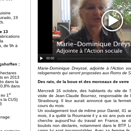
uisine
uirado, 19
2h.
ne
e 13
die
abrications
la
, de 9h à
00:00
gshoffen :
Marie-Dominique Dreyssé, adjointe à l'Action soci
 hectares
relogements qui seront proposées aux Roms de Sa
nts en 2013
Des rats, de la boue et des morceaux de verre
és dans la
(60,8% dans
Mercredi 16 octobre, des habitants du site de Sa
e
er
 au 1
visite de Jean-Claude Bournez, responsable de 
s la CUS)
Strasbourg. Il leur aurait annoncé que la ferm
3
cours du mois.
Un soulagement tout de même pour Daniel, 41 ans
mois, il a quitté la Roumanie il y a six ans puis est
énage:
cherche aujourd'hui du travail en France, se dé
our
boulots non déclarés, notamment dans le BTP. Le
camp lui sont insupportables. Avec sa femme il