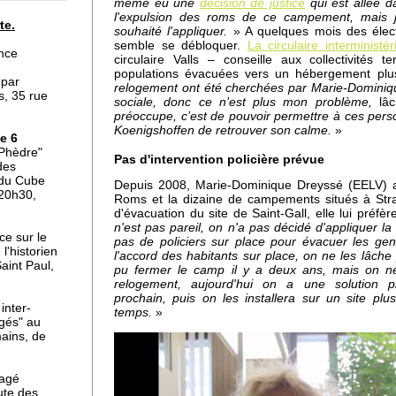
même eu une
décision de justice
qui est allée 
l'expulsion des roms de ce campement, mais ju
te.
souhaité l'appliquer.
» A quelques mois des électi
a
semble se débloquer.
La circulaire interminist
nce
circulaire Valls – conseille aux collectivités t
populations évacuées vers un hébergement pl
 par
relogement ont été cherchées par Marie-Dominique
s, 35 rue
sociale, donc ce n’est plus mon problème,
lâ
préoccupe, c’est de pouvoir permettre à ces pers
Koenigshoffen de retrouver son calme.
»
e 6
uré
"Phèdre"
Pas d'intervention policière prévue
des
 du Cube
Depuis 2008, Marie-Dominique Dreyssé (EELV) a
 20h30,
Roms et la dizaine de campements situés à Stra
d'évacuation du site de Saint-Gall, elle lui préfè
n'est pas pareil, on n'a pas décidé d'appliquer la 
la
ce sur le
pas de policiers sur place pour évacuer les ge
l'historien
l'accord des habitants sur place, on ne les lâche
aint Paul,
pu fermer le camp il y a deux ans, mais on ne
relogement, aujourd'hui on a une solution pr
prochain, puis on les installera sur un site p
inter-
temps.
»
agés" au
ains, de
tagé
ute des