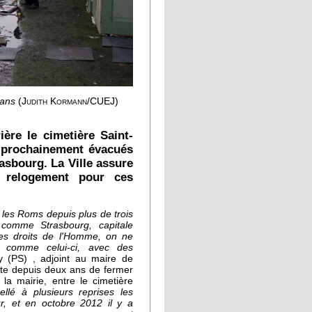
 ans
(Judith Kormann/CUEJ)
ière le cimetière Saint-
t prochainement évacués
asbourg. La Ville assure
e relogement pour ces
 les Roms depuis plus de trois
 comme Strasbourg, capitale
es droits de l'Homme, on ne
t comme celui-ci, avec des
 (PS) , adjoint au maire de
nte depuis deux ans de fermer
 la mairie, entre le cimetière
pellé à plusieurs reprises les
eur, et en octobre 2012 il y a