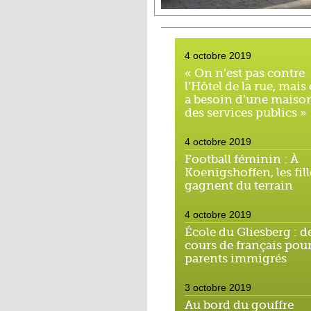
4 octobre 2019
« On n’est pas contre
l’Hôtel de la rue, mais
a besoin d’une maiso
des services publics »
4 octobre 2019
Football féminin : À
Koenigshoffen, les fill
gagnent du terrain
4 octobre 2019
École du Gliesberg : d
cours de français pour
parents immigrés
3 octobre 2019
Au bord du gouffre