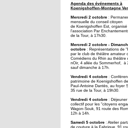
Agenda des événements à
30 septembre 2019
Koenigshoffen-Montagne Ver
Un dimanche festif à l
Mercredi 2 octobre
: Permane
Montagne-Verte
mensuelle du conseil citoyen
de Koenigshoffen Est, organisé
l'association Par Enchantement
29 septembre 2019
de la Tour, à 17h30.
Le local de l'école de
Mercredi 2 octobre - Dimanch
musique du CSC resta
octobre
: Représentations de 
par le club de théâtre amateur 
Comédiens du Rhin au théâtre
28 septembre 2019
nOir, 4 allée du Sommerhof, à
sauf dimanche à 17h.
Une épicerie solidaire
ouvre dans l'Hôtel de 
Vendredi 4 octobre
: Conféren
rue
patrimoine de Koenigshoffen de 
Paul-Antoine Dantès, au foyer S
35 rue de la Tour, à 19h30.
28 septembre 2019
Vide-grenier au foyer
Vendredi 4 octobre
: Déjeuner 
collectif pour les "citoyens eng
Saint-Arbogast ce
Wagon-Souk, 91 route des Rom
dimanche
12h à 14h.
27 septembre 2019
Samedi 5 octobre
: Atelier par
de couture à la Fabrique, 91 ro