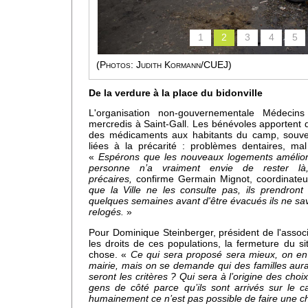
1
2
3
4
5
(Photos: Judith Kormann/CUEJ)
 sa
De la verdure à la place du bidonville
L'organisation non-gouvernementale Médeci
mercredis à Saint-Gall. Les bénévoles apportent 
des médicaments aux habitants du camp, souve
liées à la précarité : problèmes dentaires, mal
«
Espérons que les nouveaux logements améliore
personne n’a vraiment envie de rester là,
précaires,
confirme Germain Mignot, coordinate
que la Ville ne les consulte pas, ils prendron
quelques semaines avant d'être évacués ils ne sa
relogés.
»
Pour Dominique Steinberger, président de l'assoc
les droits de ces populations, la fermeture du s
chose. «
Ce qui sera proposé sera mieux, on en 
mairie, mais on se demande qui des familles aura 
s,
seront les critères ? Qui sera à l’origine des cho
e
gens de côté parce qu’ils sont arrivés sur le
humainement ce n’est pas possible de faire une ch