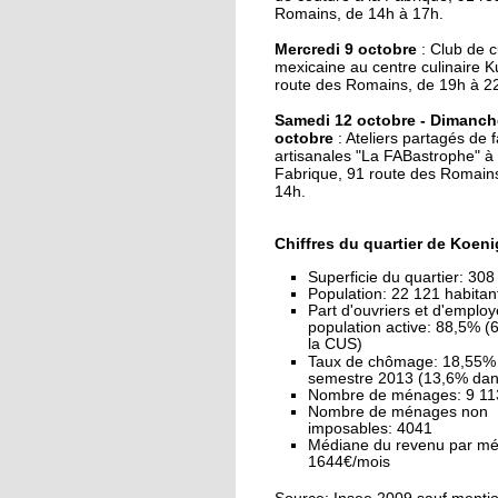
J'ai testé pour vous la
Romains, de 14h à 17h.
danse Kpop
Mercredi 9 octobre
: Club de c
mexicaine au centre culinaire K
27 septembre 2019
route des Romains, de 19h à 2
Une maison mitoyen
Samedi 12 octobre - Dimanch
détruite par un incen
octobre
: Ateliers partagés de f
artisanales "La FABastrophe" à 
Fabrique, 91 route des Romains
26 septembre 2019
14h.
La fête des voisins du
Hohberg ce vendredi
Chiffres du quartier de Koeni
Superficie du quartier: 308
Population: 22 121 habita
26 septembre 2019
Part d'ouvriers et d'employ
La fête de rentrée de la
population active: 88,5% 
Montagne-Verte sign
la CUS)
Taux de chômage: 18,55%
son retour
semestre 2013 (13,6% dan
Nombre de ménages: 9 11
Nombre de ménages non
25 septembre 2019
imposables: 4041
Le CSC Camille Claus
Médiane du revenu par m
embauche des CDD p
1644€/mois
du soutien scolaire