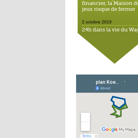
financier, la Maison d
jeux risque de fermer
2 octobre 2019
24h dans la vie du W
Souk, espace solidaire
2 octobre 2019
Cantine durable : l'éco
Michaël montre
l'exemple
1 octobre 2019
Scolariser les enfants 
l'Hôtel de la rue : un v
casse-tête
1 octobre 2019
Hohberg : Ali, le derni
des marchands