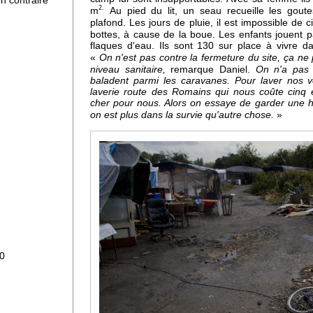
n contraire
2.
m
Au pied du lit, un seau recueille les goutes 
plafond. Les jours de pluie, il est impossible de 
bottes, à cause de la boue.
Les enfants jouent p
ans
flaques d'eau. Ils sont 130 sur place à vivre da
ne
«
On n'est pas contre la fermeture du site, ça ne 
remarque Daniel.
niveau sanitaire,
On n'a pas t
baladent parmi les caravanes. Pour laver nos v
laverie route des Romains qui nous coûte cinq 
cher pour nous. Alors on essaye de garder une 
t
»
on est plus dans la survie qu'autre chose.
ne
rs
o
30