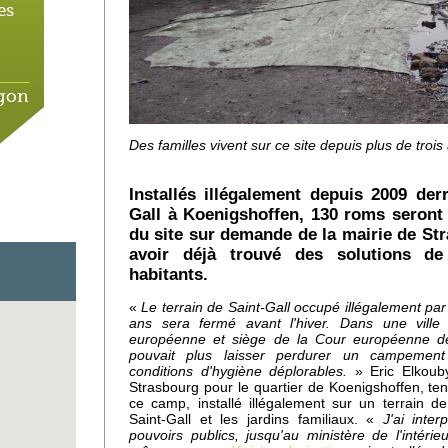
es
agon
Des familles vivent sur ce site depuis plus de trois
le
Installés illégalement depuis 2009 derr
Gall à Koenigshoffen, 130 roms seron
du site sur demande de la mairie de Str
avoir déjà trouvé des solutions d
habitants.
de
«
Le terrain de Saint-Gall occupé illégalement par
rai
ans sera fermé avant l'hiver. Dans une ville
européenne et siège de la Cour européenne d
pouvait plus laisser perdurer un campemen
conditions d'hygiène déplorables.
» Eric Elkouby
Strasbourg pour le quartier de Koenigshoffen, te
er
ce camp, installé illégalement sur un terrain de
Saint-Gall et les jardins familiaux. «
J'ai inter
pouvoirs publics, jusqu'au ministère de l'intéri