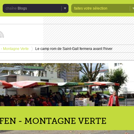
Blogs
faites votre sélection
uivez
s
tualités
 - Montagne Verte
Le camp rom de Saint-Gall fermera avant l'hiver
e
>
haîne
logs
FEN - MONTAGNE VERTE