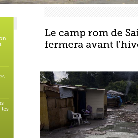
Le camp rom de Sai
 on
fermera avant l'hiv
n
es
es
 les