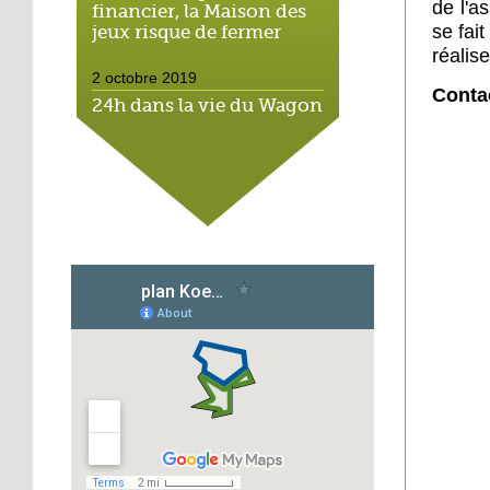
de l'a
financier, la Maison des
se fai
jeux risque de fermer
réalise
2 octobre 2019
Conta
24h dans la vie du Wagon
Souk, espace solidaire
2 octobre 2019
Cantine durable : l'école
Michaël montre
l'exemple
1 octobre 2019
Scolariser les enfants de
l'Hôtel de la rue : un vrai
casse-tête
1 octobre 2019
Hohberg : Ali, le dernier
des marchands