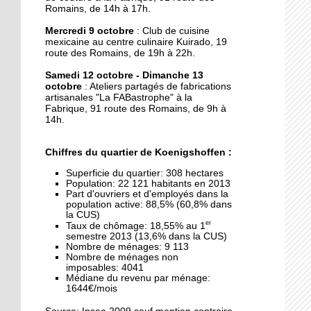
J'ai testé pour vous la
Romains, de 14h à 17h.
danse Kpop
Mercredi 9 octobre
: Club de cuisine
mexicaine au centre culinaire Kuirado, 19
27 septembre 2019
route des Romains, de 19h à 22h.
Une maison mitoyenne
Samedi 12 octobre - Dimanche 13
détruite par un incendie
octobre
: Ateliers partagés de fabrications
artisanales "La FABastrophe" à la
Fabrique, 91 route des Romains, de 9h à
26 septembre 2019
14h.
La fête des voisins du
Hohberg ce vendredi
Chiffres du quartier de Koenigshoffen :
Superficie du quartier: 308 hectares
Population: 22 121 habitants en 2013
26 septembre 2019
Part d'ouvriers et d'employés dans la
La fête de rentrée de la
population active: 88,5% (60,8% dans
la CUS)
Montagne-Verte signe
er
Taux de chômage: 18,55% au 1
son retour
semestre 2013 (13,6% dans la CUS)
Nombre de ménages: 9 113
Nombre de ménages non
25 septembre 2019
imposables: 4041
Le CSC Camille Claus
Médiane du revenu par ménage:
1644€/mois
embauche des CDD pour
du soutien scolaire