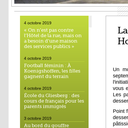
4 octobre 2019
La
« On n’est pas contre
l’Hôtel de la rue, mais on
Ho
a besoin d’une maison
des services publics »
4 octobre 2019
Football féminin : À
Un mo
Koenigshoffen, les filles
septem
gagnent du terrain
l'init
vous e
4 octobre 2019
Les pa
École du Gliesberg : des
desser
cours de français pour les
parents immigrés
Point 
desse
3 octobre 2019
pâtiss
Au bord du gouffre