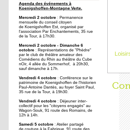
Agenda des événements à
30 septembre 2019
Koenigshoffen-Montagne Verte.
Un dimanche festif à la
Mercredi 2 octobre
: Permanence
Montagne-Verte
mensuelle du conseil citoyen
de Koenigshoffen Est, organisé par
l'association Par Enchantements, 35 rue
29 septembre 2019
de la Tour, à 17h30.
Le local de l'école de
Mercredi 2 octobre - Dimanche 6
musique du CSC restauré
octobre
: Représentations de "Phèdre"
Loisir
par le club de théâtre amateur des
Comédiens du Rhin au théâtre du Cube
28 septembre 2019
nOir, 4 allée du Sommerhof, à 20h30,
sauf dimanche à 17h.
Une épicerie solidaire
ouvre dans l'Hôtel de la
Vendredi 4 octobre
: Conférence sur le
rue
Aff
Com
patrimoine de Koenigshoffen de l'historien
Paul-Antoine Dantès, au foyer Saint Paul,
35 rue de la Tour, à 19h30.
28 septembre 2019
Vide-grenier au foyer
Vendredi 4 octobre
: Déjeuner inter-
collectif pour les "citoyens engagés" au
Saint-Arbogast ce
Wagon-Souk, 91 route des Romains, de
dimanche
12h à 14h.
27 septembre 2019
Samedi 5 octobre
: Atelier partagé
de couture à la Fabrique, 91 route des