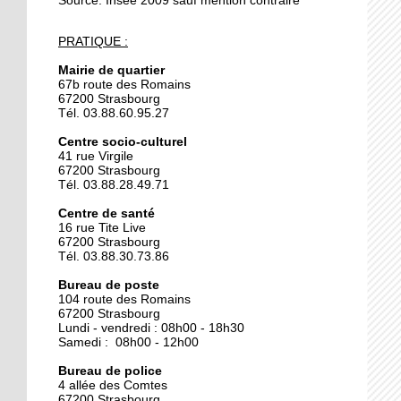
Source: Insee 2009 sauf mention contraire
24 septembre 2019
PRATIQUE :
Trois blessés légers dans
l'incendie d'une cabine
Mairie de quartier
de peinture
67b route des Romains
67200 Strasbourg
Tél. 03.88.60.95.27
24 septembre 2019
Centre socio-culturel
La maison du compost
41 rue Virgile
recherche une personne
67200 Strasbourg
en service civique
Tél. 03.88.28.49.71
Centre de santé
18 octobre 2018
16 rue Tite Live
L’isolement des seniors
67200 Strasbourg
n’est pas une fatalité
Tél. 03.88.30.73.86
Bureau de poste
104 route des Romains
18 octobre 2018
67200 Strasbourg
J'ai tenté le loto-bingo
Lundi - vendredi : 08h00 - 18h30
Samedi : 08h00 - 12h00
Bureau de police
4 allée des Comtes
18 octobre 2018
67200 Strasbourg