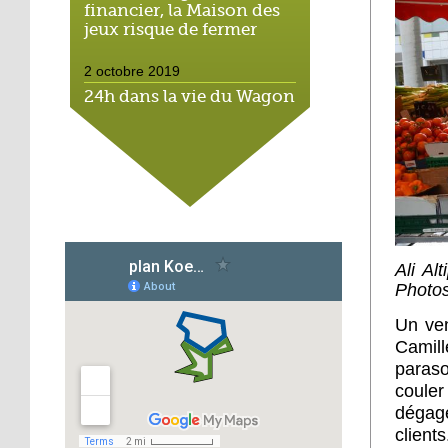
financier, la Maison des
jeux risque de fermer
2 octobre 2019
24h dans la vie du Wagon
Souk, espace solidaire
2 octobre 2019
Cantine durable : l'école
Michaël montre
l'exemple
Ali Al
1 octobre 2019
Photo
Scolariser les enfants de
l'Hôtel de la rue : un vrai
Un ven
casse-tête
Camill
paraso
1 octobre 2019
couler
Hohberg : Ali, le dernier
dégage
des marchands
client