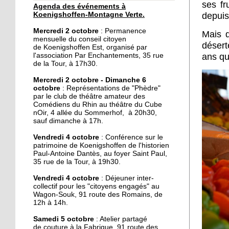
ses fr
Agenda des événements à
30 septembre 2019
Koenigshoffen-Montagne Verte.
depuis
Un dimanche festif à la
Mercredi 2 octobre
: Permanence
Mais 
Montagne-Verte
mensuelle du conseil citoyen
désert
de Koenigshoffen Est, organisé par
l'association Par Enchantements, 35 rue
ans qu
29 septembre 2019
de la Tour, à 17h30.
Le local de l'école de
Mercredi 2 octobre - Dimanche 6
musique du CSC restauré
octobre
: Représentations de "Phèdre"
par le club de théâtre amateur des
Comédiens du Rhin au théâtre du Cube
28 septembre 2019
nOir, 4 allée du Sommerhof, à 20h30,
sauf dimanche à 17h.
Une épicerie solidaire
ouvre dans l'Hôtel de la
Vendredi 4 octobre
: Conférence sur le
rue
patrimoine de Koenigshoffen de l'historien
Paul-Antoine Dantès, au foyer Saint Paul,
35 rue de la Tour, à 19h30.
28 septembre 2019
Vide-grenier au foyer
Vendredi 4 octobre
: Déjeuner inter-
collectif pour les "citoyens engagés" au
Saint-Arbogast ce
Wagon-Souk, 91 route des Romains, de
dimanche
12h à 14h.
Samedi 5 octobre
27 septembre 2019
: Atelier partagé
de couture à la Fabrique, 91 route des