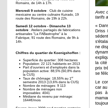
J'ai testé pour vous la
Romains, de 14h à 17h.
danse Kpop
Mercredi 9 octobre
: Club de cuisine
Avec d
mexicaine au centre culinaire Kuirado, 19
tarifs 
route des Romains, de 19h à 22h.
27 septembre 2019
Une maison mitoyenne
« Dans
Samedi 12 octobre - Dimanche 13
détruite par un incendie
octobre
: Ateliers partagés de fabrications
Driss 
artisanales "La FABastrophe" à la
séden
Fabrique, 91 route des Romains, de 9h à
s'étal
14h.
26 septembre 2019
ne dis
La fête des voisins du
dynami
Hohberg ce vendredi
Chiffres du quartier de Koenigshoffen :
expliq
Superficie du quartier: 308 hectares
la cit
Population: 22 121 habitants en 2013
26 septembre 2019
Part d'ouvriers et d'employés dans la
prix t
La fête de rentrée de la
population active: 88,5% (60,8% dans
se fél
la CUS)
Montagne-Verte signe
er
Taux de chômage: 18,55% au 1
son retour
Le com
semestre 2013 (13,6% dans la CUS)
Nombre de ménages: 9 113
car au
Nombre de ménages non
25 septembre 2019
pas à
imposables: 4041
Le CSC Camille Claus
Médiane du revenu par ménage:
maman 
1644€/mois
embauche des CDD pour
toujou
du soutien scolaire