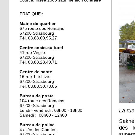
Source: Insee 2009 sauf mention contraire
24 septembre 2019
PRATIQUE :
Trois blessés légers dans
l'incendie d'une cabine
Mairie de quartier
de peinture
67b route des Romains
67200 Strasbourg
Tél. 03.88.60.95.27
24 septembre 2019
Centre socio-culturel
La maison du compost
41 rue Virgile
recherche une personne
67200 Strasbourg
en service civique
Tél. 03.88.28.49.71
Centre de santé
18 octobre 2018
16 rue Tite Live
L’isolement des seniors
67200 Strasbourg
n’est pas une fatalité
Tél. 03.88.30.73.86
Bureau de poste
104 route des Romains
18 octobre 2018
67200 Strasbourg
J'ai tenté le loto-bingo
La rue 
Lundi - vendredi : 08h00 - 18h30
Samedi : 08h00 - 12h00
Sakher
Bureau de police
des l
4 allée des Comtes
18 octobre 2018
superm
67200 Strasbourg