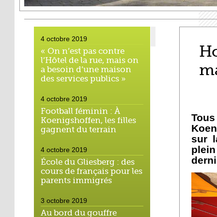
4 octobre 2019
Ho
« On n’est pas contre
l’Hôtel de la rue, mais on
m
a besoin d’une maison
des services publics »
4 octobre 2019
Football féminin : À
Tous 
Koenigshoffen, les filles
Koen
gagnent du terrain
sur 
plei
4 octobre 2019
dern
École du Gliesberg : des
cours de français pour les
parents immigrés
3 octobre 2019
Au bord du gouffre