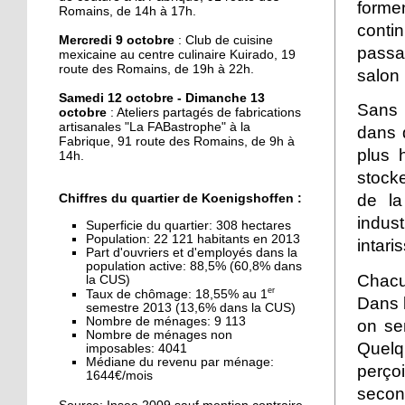
J'ai testé pour vous la
forme
Romains, de 14h à 17h.
danse Kpop
conti
Mercredi 9 octobre
: Club de cuisine
passa
mexicaine au centre culinaire Kuirado, 19
27 septembre 2019
route des Romains, de 19h à 22h.
salon
Une maison mitoyenne
Samedi 12 octobre - Dimanche 13
détruite par un incendie
Sans 
octobre
: Ateliers partagés de fabrications
artisanales "La FABastrophe" à la
dans 
Fabrique, 91 route des Romains, de 9h à
plus 
26 septembre 2019
14h.
stocke
La fête des voisins du
Hohberg ce vendredi
de la
Chiffres du quartier de Koenigshoffen :
indus
Superficie du quartier: 308 hectares
Population: 22 121 habitants en 2013
26 septembre 2019
intari
Part d'ouvriers et d'employés dans la
La fête de rentrée de la
population active: 88,5% (60,8% dans
Chacu
Montagne-Verte signe
la CUS)
er
Taux de chômage: 18,55% au 1
son retour
Dans l
semestre 2013 (13,6% dans la CUS)
Nombre de ménages: 9 113
on se
Nombre de ménages non
25 septembre 2019
Quelq
imposables: 4041
Le CSC Camille Claus
Médiane du revenu par ménage:
perçoi
embauche des CDD pour
1644€/mois
secon
du soutien scolaire