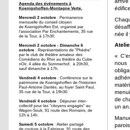
arrive
Agenda des événements à
30 septembre 2019
édifice
Koenigshoffen-Montagne Verte.
Un dimanche festif à la
Mercredi 2 octobre
: Permanence
Chaqu
Montagne-Verte
mensuelle du conseil citoyen
désaff
de Koenigshoffen Est, organisé par
l'association Par Enchantements, 35 rue
née il
29 septembre 2019
de la Tour, à 17h30.
Le local de l'école de
Ateli
Mercredi 2 octobre - Dimanche 6
musique du CSC restauré
octobre
: Représentations de "Phèdre"
par le club de théâtre amateur des
« C’e
Comédiens du Rhin au théâtre du Cube
nous 
28 septembre 2019
nOir, 4 allée du Sommerhof, à 20h30,
sauf dimanche à 17h.
obliga
Une épicerie solidaire
ouvre dans l'Hôtel de la
adhér
Vendredi 4 octobre
: Conférence sur le
rue
patrimoine de Koenigshoffen de l'historien
matér
Paul-Antoine Dantès, au foyer Saint Paul,
menui
35 rue de la Tour, à 19h30.
28 septembre 2019
de cha
Vide-grenier au foyer
Vendredi 4 octobre
: Déjeuner inter-
un an
collectif pour les "citoyens engagés" au
Saint-Arbogast ce
Wagon-Souk, 91 route des Romains, de
dimanche
12h à 14h.
Manuel
27 septembre 2019
paroi
Samedi 5 octobre
: Atelier partagé
de couture à la Fabrique, 91 route des