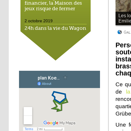
financier, la Maison des
jeux risque de fermer
2 octobre 2019
24h dans la vie du Wagon
Souk, espace solidaire
Per
2 octobre 2019
sout
Cantine durable : l'école
inst
Michaël montre
bras
l'exemple
chaq
1 octobre 2019
Ce qu’
Scolariser les enfants de
de
l
l'Hôtel de la rue : un vrai
casse-tête
renco
quart
1 octobre 2019
Grüber
Hohberg : Ali, le dernier
des marchands
Une f