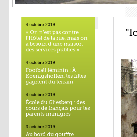
4 octobre 2019
"I
« On n’est pas contre
l’Hôtel de la rue, mais on
a besoin d’une maison
des services publics »
4 octobre 2019
Football féminin : À
Koenigshoffen, les filles
gagnent du terrain
4 octobre 2019
École du Gliesberg : des
cours de français pour les
parents immigrés
3 octobre 2019
Au bord du gouffre