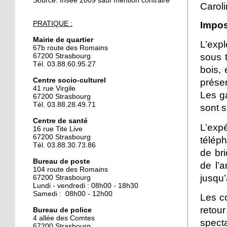
Source: Insee 2009 sauf mention contraire
Caroli
24 septembre 2019
PRATIQUE :
Impos
Trois blessés légers dans
l'incendie d'une cabine
Mairie de quartier
L’exp
de peinture
67b route des Romains
sous t
67200 Strasbourg
Tél. 03.88.60.95.27
bois,
24 septembre 2019
La maison du compost
Centre socio-culturel
préser
41 rue Virgile
recherche une personne
Les g
67200 Strasbourg
en service civique
Tél. 03.88.28.49.71
sont s
Centre de santé
18 octobre 2018
L’exp
16 rue Tite Live
L’isolement des seniors
67200 Strasbourg
télép
n’est pas une fatalité
Tél. 03.88.30.73.86
de bri
Bureau de poste
de l’
104 route des Romains
18 octobre 2018
jusqu’
67200 Strasbourg
J'ai tenté le loto-bingo
Lundi - vendredi : 08h00 - 18h30
Samedi : 08h00 - 12h00
Les c
retou
Bureau de police
4 allée des Comtes
18 octobre 2018
spect
67200 Strasbourg