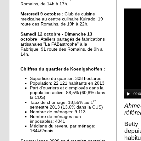
J'ai testé pour vous la
Romains, de 14h à 17h.
danse Kpop
Mercredi 9 octobre
: Club de cuisine
mexicaine au centre culinaire Kuirado, 19
27 septembre 2019
route des Romains, de 19h à 22h.
Une maison mitoyenne
Samedi 12 octobre - Dimanche 13
détruite par un incendie
octobre
: Ateliers partagés de fabrications
artisanales "La FABastrophe" à la
Fabrique, 91 route des Romains, de 9h à
26 septembre 2019
14h.
La fête des voisins du
Hohberg ce vendredi
Chiffres du quartier de Koenigshoffen :
Superficie du quartier: 308 hectares
Population: 22 121 habitants en 2013
26 septembre 2019
Part d'ouvriers et d'employés dans la
La fête de rentrée de la
population active: 88,5% (60,8% dans
00:0
Montagne-Verte signe
la CUS)
er
Taux de chômage: 18,55% au 1
son retour
Ahmed
semestre 2013 (13,6% dans la CUS)
référ
Nombre de ménages: 9 113
Nombre de ménages non
25 septembre 2019
imposables: 4041
Betty
Le CSC Camille Claus
Médiane du revenu par ménage:
depui
embauche des CDD pour
1644€/mois
du soutien scolaire
habit