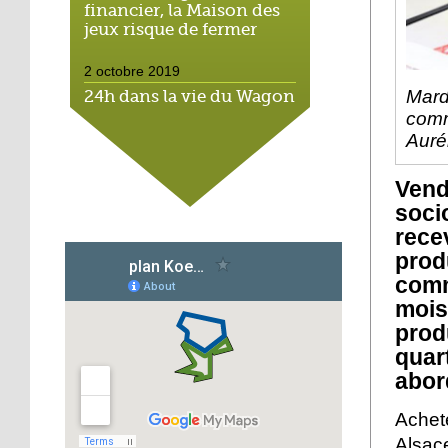
financier, la Maison des
jeux risque de fermer
2 octobre 2019
Mard
24h dans la vie du Wagon
Souk, espace solidaire
comm
Auré
2 octobre 2019
Vend
Cantine durable : l'école
soci
Michaël montre
l'exemple
rec
prod
1 octobre 2019
comm
Scolariser les enfants de
mois
l'Hôtel de la rue : un vrai
prod
casse-tête
quar
abor
1 octobre 2019
Hohberg : Ali, le dernier
Achet
des marchands
Alsac