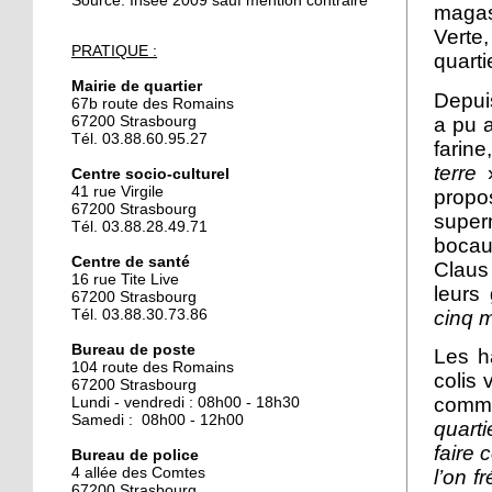
Source: Insee 2009 sauf mention contraire
magas
24 septembre 2019
Verte
PRATIQUE :
quarti
Trois blessés légers dans
l'incendie d'une cabine
Mairie de quartier
Depui
de peinture
67b route des Romains
a pu a
67200 Strasbourg
Tél. 03.88.60.95.27
farine
24 septembre 2019
terre
»
La maison du compost
Centre socio-culturel
41 rue Virgile
propo
recherche une personne
67200 Strasbourg
en service civique
super
Tél. 03.88.28.49.71
bocaux
Centre de santé
18 octobre 2018
Claus
16 rue Tite Live
L’isolement des seniors
leurs
67200 Strasbourg
n’est pas une fatalité
cinq 
Tél. 03.88.30.73.86
Bureau de poste
Les h
104 route des Romains
18 octobre 2018
colis
67200 Strasbourg
J'ai tenté le loto-bingo
comm
Lundi - vendredi : 08h00 - 18h30
Samedi : 08h00 - 12h00
quart
faire 
Bureau de police
4 allée des Comtes
18 octobre 2018
l’on f
67200 Strasbourg