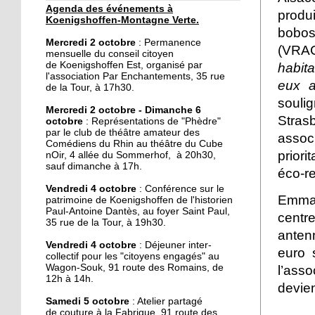
Agenda des événements à
produ
30 septembre 2019
Koenigshoffen-Montagne Verte.
bobos
Un dimanche festif à la
Mercredi 2 octobre
: Permanence
Montagne-Verte
(VRAC
mensuelle du conseil citoyen
de Koenigshoffen Est, organisé par
habita
l'association Par Enchantements, 35 rue
eux a
29 septembre 2019
de la Tour, à 17h30.
souli
Le local de l'école de
Mercredi 2 octobre - Dimanche 6
musique du CSC restauré
Stras
octobre
: Représentations de "Phèdre"
par le club de théâtre amateur des
asso
Comédiens du Rhin au théâtre du Cube
28 septembre 2019
prior
nOir, 4 allée du Sommerhof, à 20h30,
sauf dimanche à 17h.
Une épicerie solidaire
éco-r
ouvre dans l'Hôtel de la
Vendredi 4 octobre
: Conférence sur le
rue
Emma 
patrimoine de Koenigshoffen de l'historien
Paul-Antoine Dantès, au foyer Saint Paul,
centr
35 rue de la Tour, à 19h30.
28 septembre 2019
anten
Vide-grenier au foyer
Vendredi 4 octobre
: Déjeuner inter-
euro 
collectif pour les "citoyens engagés" au
Saint-Arbogast ce
Wagon-Souk, 91 route des Romains, de
l’ass
dimanche
12h à 14h.
devie
27 septembre 2019
Samedi 5 octobre
: Atelier partagé
de couture à la Fabrique, 91 route des