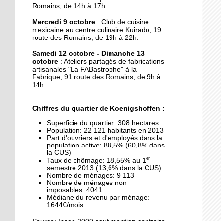
J'ai testé pour vous la
Romains, de 14h à 17h.
danse Kpop
Mercredi 9 octobre
: Club de cuisine
mexicaine au centre culinaire Kuirado, 19
27 septembre 2019
route des Romains, de 19h à 22h.
Une maison mitoyenne
Samedi 12 octobre - Dimanche 13
détruite par un incendie
octobre
: Ateliers partagés de fabrications
artisanales "La FABastrophe" à la
Fabrique, 91 route des Romains, de 9h à
26 septembre 2019
14h.
La fête des voisins du
Hohberg ce vendredi
Chiffres du quartier de Koenigshoffen :
Superficie du quartier: 308 hectares
Population: 22 121 habitants en 2013
26 septembre 2019
Part d'ouvriers et d'employés dans la
La fête de rentrée de la
population active: 88,5% (60,8% dans
Montagne-Verte signe
la CUS)
er
Taux de chômage: 18,55% au 1
son retour
semestre 2013 (13,6% dans la CUS)
Nombre de ménages: 9 113
Nombre de ménages non
25 septembre 2019
imposables: 4041
Le CSC Camille Claus
Médiane du revenu par ménage:
embauche des CDD pour
1644€/mois
du soutien scolaire