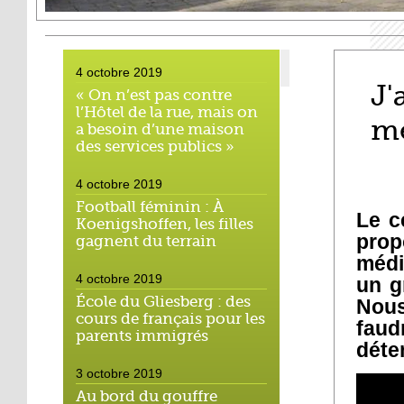
4 octobre 2019
J'
« On n’est pas contre
l’Hôtel de la rue, mais on
mé
a besoin d’une maison
des services publics »
4 octobre 2019
Football féminin : À
Le c
Koenigshoffen, les filles
prop
gagnent du terrain
médi
4 octobre 2019
un g
École du Gliesberg : des
Nous
cours de français pour les
faud
parents immigrés
déte
3 octobre 2019
Au bord du gouffre