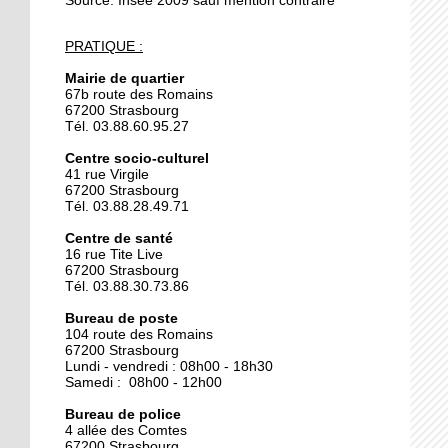
Source: Insee 2009 sauf mention contraire
24 septembre 2019
PRATIQUE :
Trois blessés légers dans
l'incendie d'une cabine
Mairie de quartier
de peinture
67b route des Romains
67200 Strasbourg
Tél. 03.88.60.95.27
24 septembre 2019
La maison du compost
Centre socio-culturel
41 rue Virgile
recherche une personne
67200 Strasbourg
en service civique
Tél. 03.88.28.49.71
Centre de santé
18 octobre 2018
16 rue Tite Live
L’isolement des seniors
67200 Strasbourg
n’est pas une fatalité
Tél. 03.88.30.73.86
Bureau de poste
104 route des Romains
18 octobre 2018
67200 Strasbourg
J'ai tenté le loto-bingo
Lundi - vendredi : 08h00 - 18h30
Samedi : 08h00 - 12h00
Bureau de police
4 allée des Comtes
18 octobre 2018
67200 Strasbourg