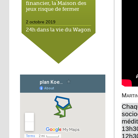
financier, la Maison des
jeux risque de fermer
2 octobre 2019
24h dans la vie du Wagon
Souk, espace solidaire
2 octobre 2019
Cantine durable : l'école
Michaël montre
l'exemple
1 octobre 2019
Scolariser les enfants de
Martin
l'Hôtel de la rue : un vrai
casse-tête
Chaq
soci
1 octobre 2019
médit
Hohberg : Ali, le dernier
13h30
des marchands
12h3