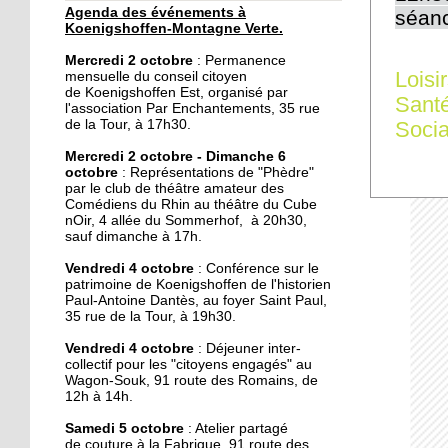
Agenda des événements à
séanc
30 septembre 2019
Koenigshoffen-Montagne Verte.
Un dimanche festif à la
Mercredi 2 octobre
: Permanence
Montagne-Verte
Loisi
mensuelle du conseil citoyen
de Koenigshoffen Est, organisé par
Sant
l'association Par Enchantements, 35 rue
29 septembre 2019
de la Tour, à 17h30.
Socia
Le local de l'école de
Mercredi 2 octobre - Dimanche 6
musique du CSC restauré
octobre
: Représentations de "Phèdre"
par le club de théâtre amateur des
Comédiens du Rhin au théâtre du Cube
28 septembre 2019
nOir, 4 allée du Sommerhof, à 20h30,
sauf dimanche à 17h.
Une épicerie solidaire
ouvre dans l'Hôtel de la
Vendredi 4 octobre
: Conférence sur le
rue
patrimoine de Koenigshoffen de l'historien
Paul-Antoine Dantès, au foyer Saint Paul,
35 rue de la Tour, à 19h30.
28 septembre 2019
Vide-grenier au foyer
Vendredi 4 octobre
: Déjeuner inter-
collectif pour les "citoyens engagés" au
Saint-Arbogast ce
Wagon-Souk, 91 route des Romains, de
dimanche
12h à 14h.
27 septembre 2019
Samedi 5 octobre
: Atelier partagé
de couture à la Fabrique, 91 route des