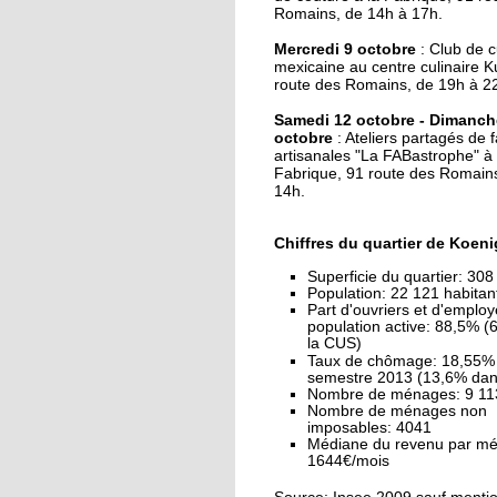
J'ai testé pour vous la
Romains, de 14h à 17h.
danse Kpop
Mercredi 9 octobre
: Club de c
mexicaine au centre culinaire K
route des Romains, de 19h à 2
27 septembre 2019
Une maison mitoyen
Samedi 12 octobre - Dimanch
détruite par un incen
octobre
: Ateliers partagés de f
artisanales "La FABastrophe" à 
Fabrique, 91 route des Romains
14h.
26 septembre 2019
La fête des voisins du
Hohberg ce vendredi
Chiffres du quartier de Koeni
Superficie du quartier: 308
Population: 22 121 habita
26 septembre 2019
Part d'ouvriers et d'employ
La fête de rentrée de la
population active: 88,5% 
la CUS)
Montagne-Verte sign
Taux de chômage: 18,55%
son retour
semestre 2013 (13,6% dan
Nombre de ménages: 9 11
Nombre de ménages non
25 septembre 2019
imposables: 4041
Le CSC Camille Claus
Médiane du revenu par m
1644€/mois
embauche des CDD p
du soutien scolaire