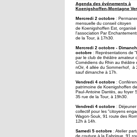
Agenda des événements à
30 septembre 2019
Koenigshoffen-Montagne Ver
Un dimanche festif à l
Mercredi 2 octobre
: Permane
Montagne-Verte
mensuelle du conseil citoyen
de Koenigshoffen Est, organisé
l'association Par Enchantement
29 septembre 2019
de la Tour, à 17h30.
Le local de l'école de
Mercredi 2 octobre - Dimanch
musique du CSC resta
octobre
: Représentations de 
par le club de théâtre amateur 
Comédiens du Rhin au théâtre
28 septembre 2019
nOir, 4 allée du Sommerhof, à
sauf dimanche à 17h.
Une épicerie solidaire
ouvre dans l'Hôtel de 
Vendredi 4 octobre
: Conféren
rue
patrimoine de Koenigshoffen de 
Paul-Antoine Dantès, au foyer S
35 rue de la Tour, à 19h30.
28 septembre 2019
Vide-grenier au foyer
Vendredi 4 octobre
: Déjeuner 
collectif pour les "citoyens eng
Saint-Arbogast ce
Wagon-Souk, 91 route des Rom
dimanche
12h à 14h.
Samedi 5 octobre
27 septembre 2019
: Atelier par
de couture à la Fabrique, 91 ro