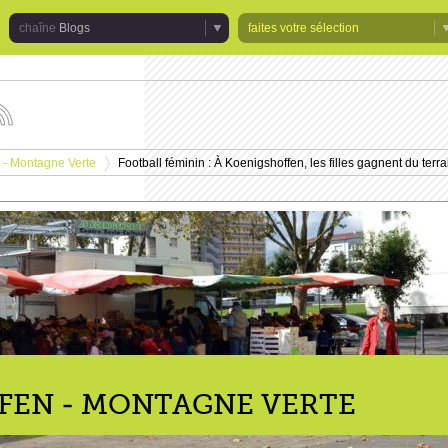
Blogs
faites votre sélection
uivez
s
tualités
 - Montagne Verte
Football féminin : À Koenigshoffen, les filles gagnent du terra
e
>
haîne
logs
FEN - MONTAGNE VERTE