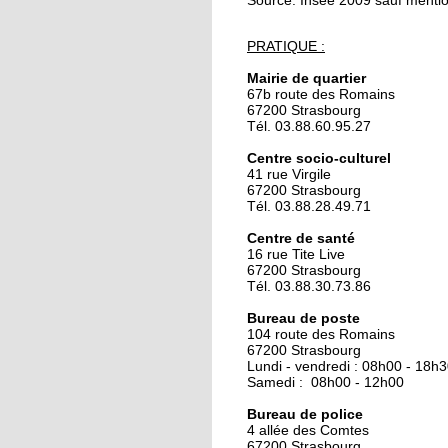
Source: Insee 2009 sauf mentio
24 septembre 2019
PRATIQUE :
Trois blessés légers d
l'incendie d'une cabi
Mairie de quartier
de peinture
67b route des Romains
67200 Strasbourg
Tél. 03.88.60.95.27
24 septembre 2019
Centre socio-culturel
La maison du compos
41 rue Virgile
recherche une person
67200 Strasbourg
en service civique
Tél. 03.88.28.49.71
Centre de santé
18 octobre 2018
16 rue Tite Live
L’isolement des senio
67200 Strasbourg
n’est pas une fatalité
Tél. 03.88.30.73.86
Bureau de poste
104 route des Romains
18 octobre 2018
67200 Strasbourg
J'ai tenté le loto-bing
Lundi - vendredi : 08h00 - 18h
Samedi : 08h00 - 12h00
Bureau de police
4 allée des Comtes
18 octobre 2018
67200 Strasbourg