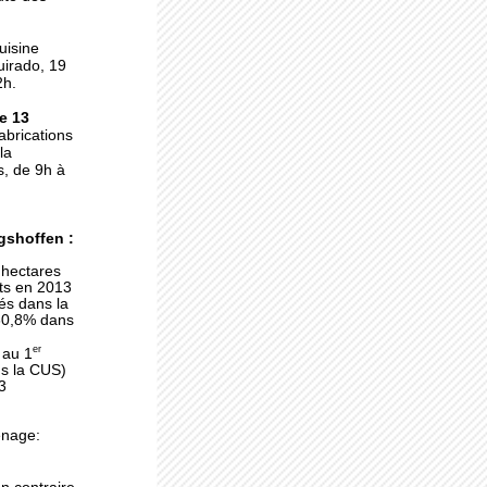
uisine
uirado, 19
2h.
ne
e 13
die
abrications
la
, de 9h à
gshoffen :
 hectares
nts en 2013
és dans la
(60,8% dans
e
er
 au 1
s la CUS)
3
énage:
our