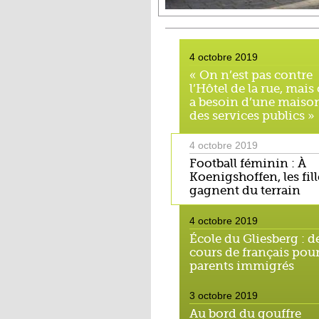
4 octobre 2019
« On n’est pas contre
l’Hôtel de la rue, mais
a besoin d’une maiso
des services publics »
4 octobre 2019
Football féminin : À
Koenigshoffen, les fill
gagnent du terrain
4 octobre 2019
École du Gliesberg : d
cours de français pour
parents immigrés
3 octobre 2019
Au bord du gouffre