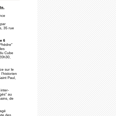
te.
a
nce
 par
s, 35 rue
e 6
uré
"Phèdre"
des
 du Cube
 20h30,
la
ce sur le
l'historien
aint Paul,
inter-
agés" au
ains, de
tagé
ute des