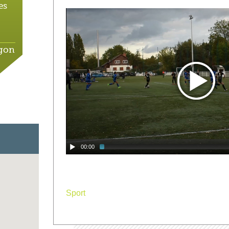
es
agon
le
00:00
de
rai
Sport
er