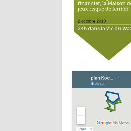
financier, la Maison d
jeux risque de fermer
2 octobre 2019
24h dans la vie du W
Souk, espace solidaire
2 octobre 2019
Cantine durable : l'éco
Michaël montre
l'exemple
1 octobre 2019
Scolariser les enfants 
l'Hôtel de la rue : un v
casse-tête
1 octobre 2019
Hohberg : Ali, le derni
des marchands