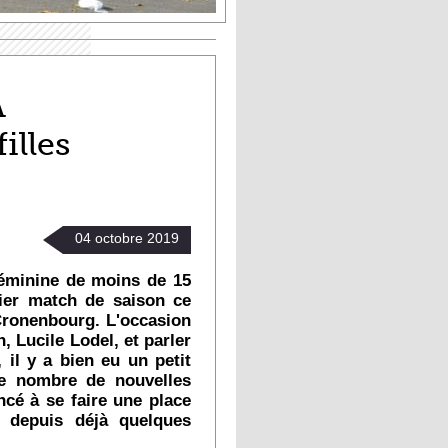
À
illes
04
octobre
2019
féminine de moins de 15
er match de saison ce
Cronenbourg. L'occasion
 Lucile Lodel, et parler
 il y a bien eu un petit
e nombre de nouvelles
cé à se faire une place
 depuis déjà quelques