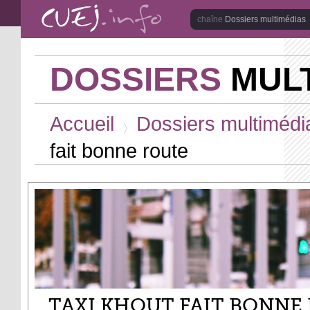
Aller au contenu principal
Dossiers multimédias
DOSSIERS
MULT
Vous êtes ici
Accueil
Dossiers multimédi
>
fait bonne route
TAXI KHOUT FAIT BONNE