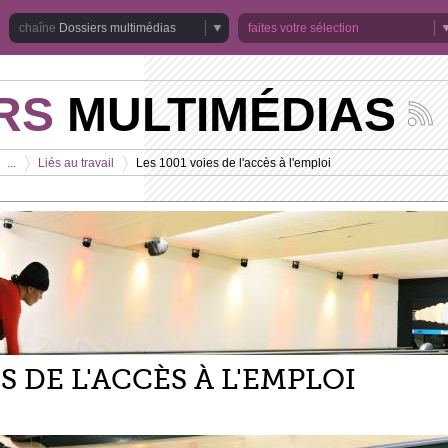
Dossiers multimédias
faites votre sélection
RS
MULTIMÉDIAS
Suivez
les
actuali
...
Liés au travail
Les 1001 voies de l'accès à l'emploi
de
>
>
la
chaîne
Dossie
multim
ES DE L'ACCÈS À L'EMPLOI