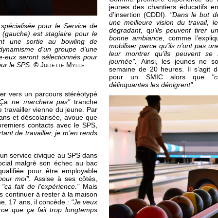
jeunes des chantiers éducatifs e
d’insertion (CDDI).
"Dans le but d
une meilleure vision du travail, 
 spécialisée pour le Service de
dégradant,
q
u’ils peuvent tirer u
 (gauche) est stagiaire pour le
bonne ambiance,
comme l’expliq
nt une sortie au bowling de
mobiliser parce qu’ils n’ont pas 
e dynamisme d'un groupe d'une
leur montrer qu’ils peuvent se 
re-eux seront sélectionnés pour
journée".
Ainsi, les jeunes ne so
our le SPS.
©
Juliette Mylle
semaine de 20 heures. Il s’agit de
pour un SMIC alors que
"
délinquantes les dénigrent"
.
ller vers un parcours stéréotypé
"Ç
a
ne marchera pas"
tranche
e travailler vienne du jeune. Par
ans et déscolarisée, avoue que
 premiers contacts avec le SPS,
rtant de travailler, je m’en rends
 un service civique au SPS dans
 social malgré son échec au bac
qualifiée pour être employable
 pour moi".
Assise à ses côtés,
:
"ça fait de l’expérience."
Mais
as continuer à rester à la maison
ne, 17 ans, il concède :
"Je veux
ce que ça fait trop longtemps