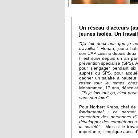
Un réseau d'acteurs (a
jeunes isolés. Un travai
"Ça fait deux ans que je ne
travailler."
Florian, jeune hab
son CAP cuisine depuis deux
Il est suivi depuis un an pa
prévention spécialisé (SPS). A
pour s’engager pendant six
auprès du SPS, pour acquéri
gagner un salaire à hauteu
rester tout le temps chez
Mohammed, 17 ans, déscolar
:
"Si je fais tout ça, c’est po
sans rien faire".
Pour Norbert Krebs, chef de
fondamental : ça permet 
rencontrer des personnes d’u
développer des compétences e
la société"
. Mais si le travai
importante, il implique aussi 