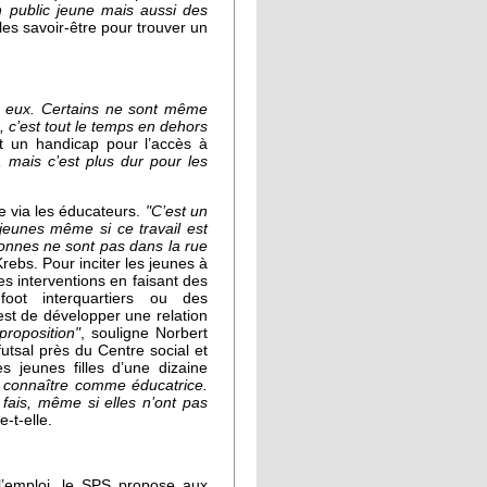
 public jeune mais aussi des
les savoir-être pour trouver un
ec eux. Certains ne sont même
, c’est tout le temps en dehors
 un handicap pour l’accès à
, mais c’est plus dur pour les
 via les éducateurs.
"C’est un
 jeunes même si ce travail est
rsonnes ne sont pas dans la rue
rebs. Pour inciter les jeunes à
les interventions en faisant des
foot interquartiers ou des
 est de développer une relation
proposition"
, souligne Norbert
utsal près du Centre social et
s jeunes filles d’une dizaine
 connaître comme éducatrice.
 fais, même si elles n’ont pas
e-t-elle.
’emploi, le SPS propose aux