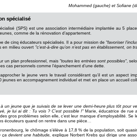
Mohammed (gauche) et Sofiane (dr
on spécialisé
écialisé (SPS) est une association intermédiaire implantée au 5 plac
 jeunes, comme de la rénovation d’appartement.
 de cinq éducateurs spécialisés. Il a pour mission de
"favoriser l’incl
 en milieu ouvert
"c’est-à-dire qu’on n’est pas en établissement, on trav
ur un plan professionnel, mais
"toutes les entrées sont possibles"
, sel
à des cas personnels comme l’épanchement d’une dette.
procher le jeune vers le travail considérant qu’il est un aspect impo
00 jeunes en accompagnement individuel et met en place un accueil colle
 à un jeune que je suivais de se lever une demi-heure plus tôt pour ve
é, je lui ai dit : Tu vois ? C’est possible !"
Marie, éducatrice de rue 
n des gros problèmes selon elle, c’est leur manque d’employabilité. Se le
 ses écouteurs quand on rentre dans une pièce…
Cronenbourg, le chômage s’élève à 17,8 % de la population, soit quas
e ça devient une habitude,
explique Norbert Krebs qui dirige une asso