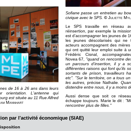
Sofiane passe un entretien au bowl
civique avec le SPS.
©
Juliette Myl
Le SPS travaille en réseau av
réinsertion, par exemple la mission
est d’accompagner les jeunes de 16
les jeunes déscolarisés qui ne 
acteurs accompagnent des mères 
qui ont quitté leur emploi suite à 
Frédéric Cisnal, accompagnateu
Novea 67,
"q
uand on rencontre des
un parcours d’insertion, il y a 
différentes raisons qui font qu’ils 
sortants de prison, travailleurs ha
etc". "Sur le territoire, on a tous u
les autres,
précise Nathalie.
Quand
distendre entre nous, il y a moins d
eunes de 16 à 26 ans dans leurs
r orientation. L'antenne qui
Aussi dense que soit ce réseau
urg est située au 11 Rue Alfred
échappe toujours. Marie le dit :
"Mo
am Mannhart
rencontrer plus de filles."
tion par l'activité économique (SIAE)
isposition