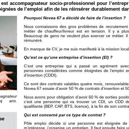
, est accompagnateur socio-professionnel pour l’entrepr
ignées de l’emploi afin de les réinsérer durablement dan
Pourquoi Novea 67 a décidé de faire de l’insertion ?
Nous connaissons des gros problèmes de recrutement 
métier de chauffeur/livreur est en tension. Il y a pl
Beaucoup de gens ne veulent plus exercer ce métier. Il 
rémunéré.
En manque de CV, je me suis manifesté à la mission local
Qu’est ce qu’une entreprise d’insertion (EI) ?
C’est une entreprise qui a passé un agrément avec
personnes considérées comme éloignées de l’emploi e
d’insertion (CDDI).
Ce sont des contrats valables quatre mois, renouvelab
Novea 67 essaie d’avoir 50 % de contrats d’insertion et
agnateur
Nous avons pour obligation d’avoir 60 % de sorties positi
inq ans
.
c’est une personne qui va trouver un CDI, un CDD de
qualifiante (BEP, CAP, BTS, licence), à la fin de son contrat
Qui est concerné par ce type de contrat ?
se
Pôle emploi décide si une personne est éloignée de l
m’intéresse, j’organise un entretien. Il faut ensuite fai