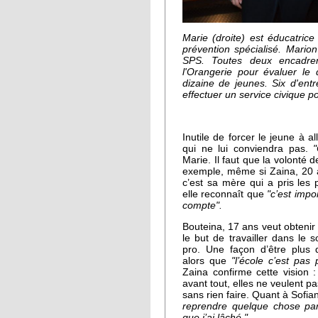
Marie (droite) est éducatrice
prévention spécialisé. Marion
SPS. Toutes deux encadre
l'Orangerie pour évaluer l
dizaine de jeunes. Six d'ent
effectuer un service civique p
Inutile de forcer le jeune à a
qui ne lui conviendra pas.
Marie. Il faut que la volonté d
exemple, même si Zaina, 20 
c’est sa mère qui a pris les
elle reconnaît que
"c’est impo
compte".
Bouteina, 17 ans veut obtenir
le but de travailler dans le
pro. Une façon d’être plus 
alors que
"l’école c’est pas
Zaina confirme cette vision 
avant tout, elles ne veulent p
sans rien faire. Quant à Sofia
reprendre quelque chose par
que j’ai lâché."