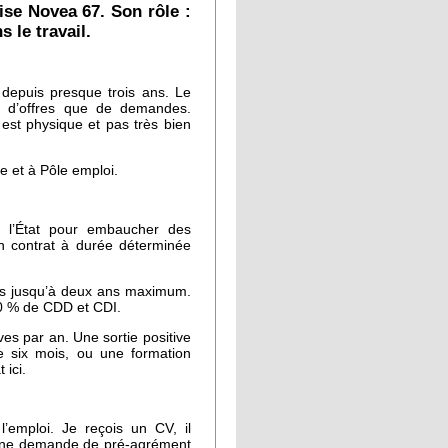
ise Novea 67. Son rôle :
s le travail.
depuis presque trois ans. Le
us d’offres que de demandes.
est physique et pas très bien
e et à Pôle emploi.
 l’État pour embaucher des
n contrat à durée déterminée
les jusqu’à deux ans maximum.
 50 % de CDD et CDI.
ves par an. Une sortie positive
 six mois, ou une formation
 ici.
’emploi. Je reçois un CV, il
re une demande de pré-agrément