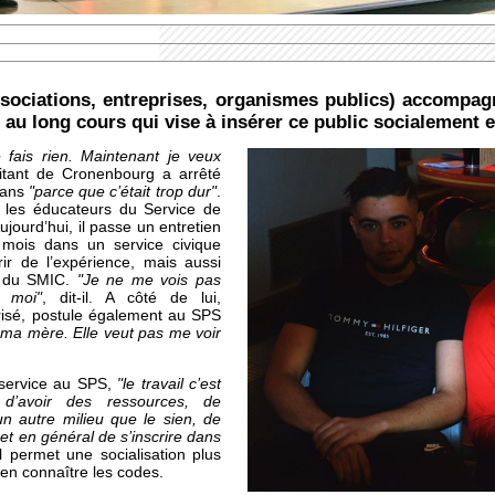
ssociations, entreprises, organismes publics) accompa
l au long cours qui vise à insérer ce public socialement 
 fais rien. Maintenant je veux
itant de Cronenbourg a arrêté
 ans
"parce que c’était trop dur"
.
r les éducateurs du Service de
ujourd’hui, il passe un entretien
 mois dans un service civique
r de l’expérience, mais aussi
r du SMIC.
"Je ne me vois pas
 moi"
, dit-il. A côté de lui,
isé, postule également au SPS
ur ma mère. Elle veut pas me voir
 service au SPS,
"le travail c’est
d’avoir des ressources, de
n autre milieu que le sien, de
t en général de s’inscrire dans
l permet une socialisation plus
d’en connaître les codes.