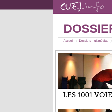
Aller au contenu principal
DOSSIE
Vous êtes ici
Accueil
Dossiers multimédias
>
>
LES 1001 VOI