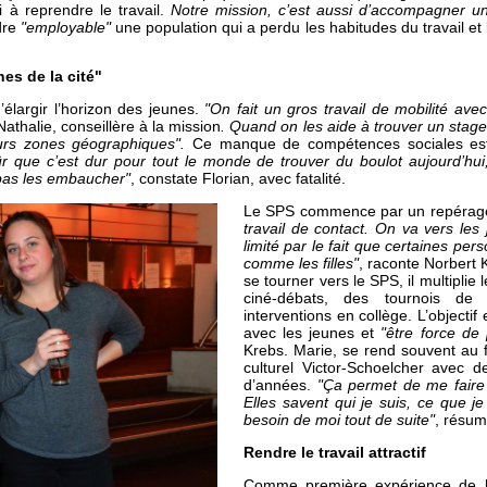
 à reprendre le travail.
Notre mission, c’est aussi d’accompagner un
dre
"employable"
une population qui a perdu les habitudes du travail et 
nes de la cité"
’élargir l’horizon des jeunes.
"On fait un gros travail de mobilité av
 Nathalie, conseillère à la mission
. Quand on les aide à trouver un stage
urs zones géographiques".
Ce manque de compétences sociales est
ûr que c’est dur pour tout le monde de trouver du boulot aujourd’hui
 pas les embaucher"
, constate Florian, avec fatalité.
Le SPS commence par un repérage
travail de contact. On va vers les
limité par le fait que certaines pe
comme les filles"
, raconte Norbert K
se tourner vers le SPS, il multiplie 
ciné-débats, des tournois de 
interventions en collège. L’objectif
avec les jeunes et
"être force de 
Krebs. Marie, se rend souvent au f
culturel Victor-Schoelcher avec de
d’années.
"Ça permet de me faire
Elles savent qui je suis, ce que je
besoin de moi tout de suite"
, résum
Rendre le travail attractif
Comme première expérience de l