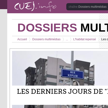
Aller au contenu principal
Dossiers multimédias
DOSSIERS
MULT
Vous êtes ici
Accueil
Dossiers multimédias
...
L'habitat repensé
Les d
>
>
>
>
LES DERNIERS JOURS DE "