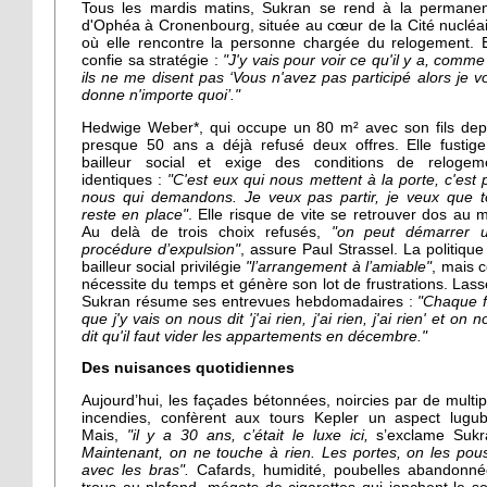
Tous les mardis matins, Sukran se rend à la permane
d'Ophéa à Cronenbourg, située au cœur de la Cité nucléai
où elle rencontre la personne chargée du relogement. E
confie sa stratégie :
"J'y vais pour voir ce qu'il y a, comme
ils ne me disent pas ‘Vous n'avez pas participé alors je v
donne n'importe quoi’."
Hedwige Weber*, qui occupe un 80 m² avec son fils dep
presque 50 ans a déjà refusé deux offres. Elle fustige
bailleur social et exige des conditions de relogem
identiques :
"C'est eux qui nous mettent à la porte, c'est 
nous qui demandons. Je veux pas partir, je veux que t
reste en place"
. Elle risque de vite se retrouver dos au m
Au delà de trois choix refusés,
"on peut démarrer 
procédure d’expulsion"
, assure Paul Strassel. La politique
bailleur social privilégie
"l’arrangement à l’amiable"
, mais c
nécessite du temps et génère son lot de frustrations. Lass
Sukran résume ses entrevues hebdomadaires :
"Chaque f
que j'y vais on nous dit 'j'ai rien, j'ai rien, j'ai rien' et on 
dit qu'il faut vider les appartements en décembre."
Des nuisances quotidiennes
Aujourd’hui, les façades bétonnées, noircies par de multip
incendies, confèrent aux tours Kepler un aspect lugub
Mais,
"il y a 30 ans, c’était le luxe ici,
s’exclame Sukr
Maintenant, on ne touche à rien. Les portes, on les pou
avec les bras".
Cafards, humidité, poubelles abandonné