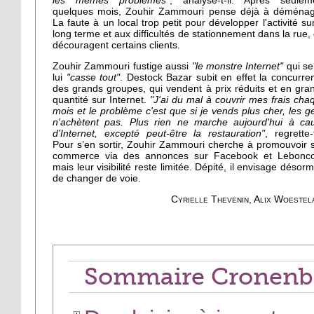
les mêmes problèmes"
, analyse-t-il. Après seulem
quelques mois, Zouhir Zammouri pense déjà à déménag
La faute à un local trop petit pour développer l'activité sur
long terme et aux difficultés de stationnement dans la rue, 
découragent certains clients.
Zouhir Zammouri fustige aussi
"le monstre Internet"
qui se
lui
"casse tout"
. Destock Bazar subit en effet la concurre
des grands groupes, qui vendent à prix réduits et en gra
quantité sur Internet.
"J'ai du mal à couvrir mes frais cha
mois et le problème c'est que si je vends plus cher, les g
n'achètent pas. Plus rien ne marche aujourd'hui à ca
d'Internet, excepté peut-être la restauration"
, regrette-t
Pour s’en sortir, Zouhir Zammouri cherche à promouvoir 
commerce via des annonces sur Facebook et Lebonco
mais leur visibilité reste limitée. Dépité, il envisage désorm
de changer de voie.
Cyrielle Thevenin, Alix Woestel
Sommaire Cronenb