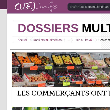
Aller au contenu principal
Dossiers multimédias
DOSSIERS
MULT
Vous êtes ici
Accueil
Dossiers multimédias
...
Liés au travail
Les com
>
>
>
>
LES COMMERÇANTS ONT 