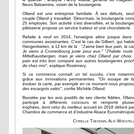
fleurs Balsamine, voisin de la boulangerie.
Olland est une entreprise familiale. À ses débuts, seul
couple Olland y travaillait. Désormais, la boulangerie com
25 employés. Son activité s'est diversifiée, et la boulanger
pâtisserie propose un service traiteur et une chocolaterie.
Refaite à neuf en 2014, l'enseigne attire jusque dans 
communes avoisinantes. C'est le cas de Gilbert, qui habit
Hangenbieten, à 12 km de là :
"J'aime bien leur pain, la ca
Je viens à Cronenbourg juste pour eux."
"J'habite route
Mittelhausbergen, mais je viens chez Olland par choix.
pain est très bon comparé aux autres boulangeries proc
de chez moi"
, explique Rosémery.
Si ce commerce connaît un tel succès, c'est notamm
grâce aux innovations permanentes.
"On essaye de fa
évoluer la carte, par exemple en ce moment nous propos
des escargots salés
", confie Michèle Olland.
Boostée par les avis positifs de ses clients fidèles, Ollan
participé à différents concours et remporté plusie
trophées, dont celui du meilleur accueil en 2018 délivré par
Chambre de commerce et d'industrie Alsace Eurométropol
Cyrielle Thevenin, Alix Woestel