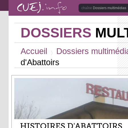
Aller au contenu principal
Dossiers multimédias
DOSSIERS
MULT
Vous êtes ici
Accueil
Dossiers multimédi
>
d'Abattoirs
HISTOIRES D'ABATTOIRS