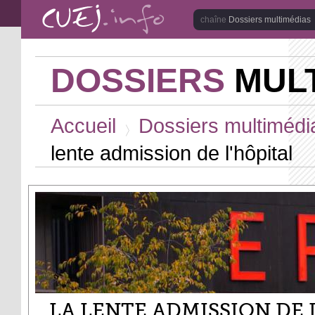
Aller au contenu principal
Dossiers multimédias
DOSSIERS
MULT
Vous êtes ici
Accueil
Dossiers multimédi
>
lente admission de l'hôpital
LA LENTE ADMISSION DE 