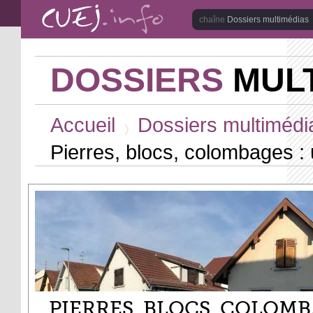
Aller au contenu principal
Dossiers multimédias
DOSSIERS
MULT
Vous êtes ici
Accueil
Dossiers multimédi
>
Pierres, blocs, colombages : 
PIERRES, BLOCS, COLOMB