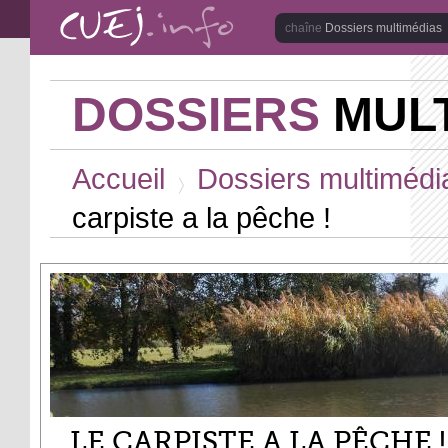
Aller au contenu principal
Dossiers multimédias
DOSSIERS
MULT
Vous êtes ici
Accueil
Dossiers multimédi
>
carpiste a la pêche !
LE CARPISTE A LA PÊCHE !