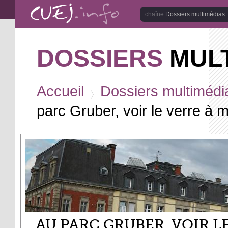
Aller au contenu principal
Dossiers multimédias
DOSSIERS
MULT
Vous êtes ici
Accueil
Dossiers multimédi
>
parc Gruber, voir le verre à m
AU PARC GRUBER, VOIR L