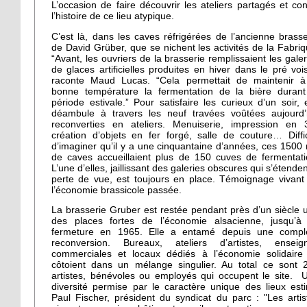
L’occasion de faire découvrir les ateliers partagés et con
l’histoire de ce lieu atypique.
C’est là, dans les caves réfrigérées de l’ancienne brasse
de David Grüber, que se nichent les activités de la Fabriq
“Avant, les ouvriers de la brasserie remplissaient les galer
de glaces artificielles produites en hiver dans le pré vois
raconte Maud Lucas. “Cela permettait de maintenir à
bonne température la fermentation de la bière durant
période estivale.” Pour satisfaire les curieux d’un soir, e
déambule à travers les neuf travées voûtées aujourd’
reconverties en ateliers. Menuiserie, impression en 
création d’objets en fer forgé, salle de couture… Diffic
d’imaginer qu’il y a une cinquantaine d’années, ces 1500
de caves accueillaient plus de 150 cuves de fermentati
L’une d’elles, jaillissant des galeries obscures qui s’étenden
perte de vue, est toujours en place. Témoignage vivant
l’économie brassicole passée.
La brasserie Gruber est restée pendant près d’un siècle 
des places fortes de l’économie alsacienne, jusqu’à
fermeture en 1965. Elle a entamé depuis une compl
reconversion. Bureaux, ateliers d’artistes, enseig
commerciales et locaux dédiés à l’économie solidaire
côtoient dans un mélange singulier. Au total ce sont 
artistes, bénévoles ou employés qui occupent le site. 
diversité permise par le caractère unique des lieux est
Paul Fischer, président du syndicat du parc : "Les artis