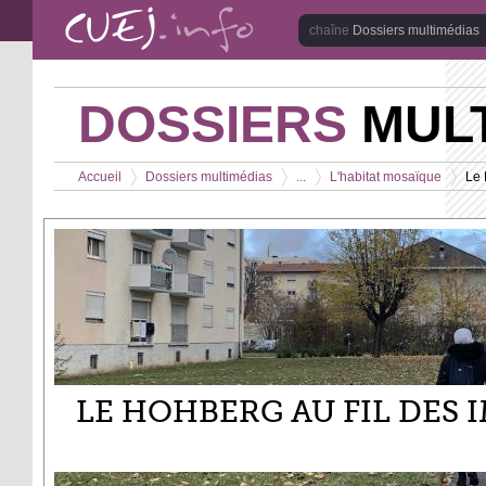
Aller au contenu principal
Dossiers multimédias
DOSSIERS
MULT
Vous êtes ici
Accueil
Dossiers multimédias
...
L'habitat mosaïque
Le 
>
>
>
>
LE HOHBERG AU FIL DES 