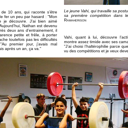
Le jeune Vahi, qui travaille sa post
 de 10 ans, qui raconte s’être
sa première compétition dans l
de fer un peu par hasard : "Mon
Ramaherison
je découvre. J’ai bien aimé
. Aujourd’hui, Nathan est devenu
ès deux ans d’entrainement, il
rence petite et frêle, à porter
Vahi, quant à lui, découvre l’act
ache toutefois pas les difficultés
montre assez timide avec ses camar
Au premier jour, j’avais mal
"J’ai choisi l’haltérophilie parce qu
mais après un an, ça va."
vu des compétitions et je veux deve