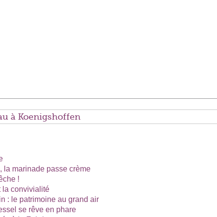
au à Koenigshoffen
e
, la marinade passe crème
êche !
t la convivialité
n : le patrimoine au grand air
essel se rêve en phare