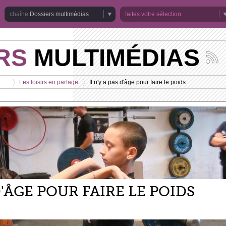
Dossiers multimédias
faites votre sélection
RS
MULTIMÉDIAS
Suivez
les
actuali
...
Les loisirs en partage
Il n'y a pas d'âge pour faire le poids
de
>
>
la
chaîne
Dossie
multim
 D'ÂGE POUR FAIRE LE POIDS