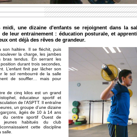
midi, une dizaine d'enfants se rejoignent dans la sall
de leur entrainement : éducation posturale, et apprent
 eux ont déjà des rêves de grandeur.
son haltère. Il se fléchit, puis
soulever la charge, les jambes
s bras tendus. En serrant les
 position durant trois secondes,
t. L’enfant finit par lâcher son
ur le sol rembourré de la salle
moment de souffler… mais pour
ère de cinq kilos est un grand
istophel, éducateur sportif et
culation de l’ASPTT. Il entraîne
eures, un groupe d’une dizaine
s garçons, âgés de 10 à 14 ans
ie du centre sportif Ouest de
s jeunes habitués du club
éconnaissaient cette discipline
 salle.