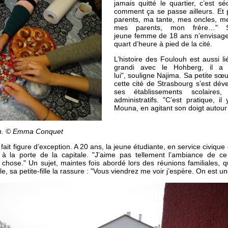
jamais quitté le quartier, c’est s
comment ça se passe ailleurs. Et 
parents, ma tante, mes oncles, me
mes parents, mon frère…" S
jeune femme de 18 ans n’envisage 
quart d’heure à pied de la cité.
L’histoire des Foulouh est aussi l
grandi avec le Hohberg, il a
lui", souligne Najima. Sa petite sœ
cette cité de Strasbourg s’est d
ses établissements scolaires
administratifs. "C’est pratique, il
Mouna, en agitant son doigt autour 
ouh. © Emma Conquet
fait figure d’exception. A 20 ans, la jeune étudiante, en service civique
 à la porte de la capitale. "J’aime pas tellement l’ambiance de ce
e chose." Un sujet, maintes fois abordé lors des réunions familiales,
le, sa petite-fille la rassure : "Vous viendrez me voir j’espère. On est une