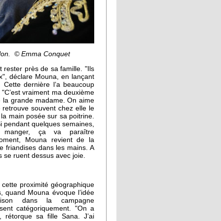
salon. © Emma Conquet
rester près de sa famille. "Ils
ux", déclare Mouna, en lançant
 Cette dernière l’a beaucoup
e. "C’est vraiment ma deuxième
e la grande madame. On aime
 retrouve souvent chez elle le
 la main posée sur sa poitrine.
"Si pendant quelques semaines,
 manger, ça va paraître
moment, Mouna revient de la
e friandises dans les mains. A
s se ruent dessus avec joie.
 cette proximité géographique
ors, quand Mouna évoque l’idée
aison dans la campagne
usent catégoriquement. "On a
 rétorque sa fille Sana. J’ai