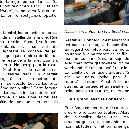
e de regroupement familial. Sa
’ont rejoint en 1977. "Il faisait
n février", se souvient Najima, en
 La famille n’est jamais repartie.
Discussion autour de la table du 
 familial, les enfants de Louisa
 de s’installer dans la cité. Rue
Rester au Hohberg, c’est avant tout 
isin, résident Ahmed, sa femme
ont besoin de moi, j’ai besoin d’e
s enfants "On se voit du
un regard complice vers sa mère.
a, ignorant sa console de jeu
soutenue à la naissance de sa fill
ent quelques mètres de là, rue
maman, confirme Sana au sujet d
 le reste de la famille. Quant à
aller chez notre grand-mère, on se
uitter le Hohberg, pour la route
week-end, c’est spontané." dit-elle,
 Seul Karim, le cadet, s’est
La famille s’en amuse d’ailleurs : 
, il réside dans un quartier
elle ne nous invite pas à
heim, à cinq kilomètres de
bizarre", plaisante Amal. A ce 
oin, se désole Louisa les bras
cuisine, un gâteau et un saladier d
même pas y aller." Cette femme
peine posés sur la table, les enfant
 et les mains teintées de henné,
famille. Et elle aime savoir ses
"On a grandi avec le Hohberg"
fite de mes petits-enfants, ils
Pour Amal comme pour les autres,
crée une relation particulière. Al
de s’installer dans une m
strasbourgeoise, ses enfants ref
nos habitudes ici, et on aime ça,