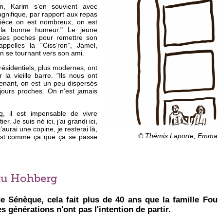
en, Karim s’en souvient avec
agnifique, par rapport aux repas
pièce on est nombreux, on est
 la bonne humeur." Le jeune
ses poches pour remettre son
ppelles la “Ciss’ron”, Jamel,
 en se tournant vers son ami.
 résidentiels, plus modernes, ont
 la vieille barre. "Ils nous ont
tenant, on est un peu dispersés
ujours proches. On n’est jamais
, il est impensable de vivre
er. Je suis né ici, j’ai grandi ici,
’aurai une copine, je resterai là,
© Thémis Laporte, Emma 
’est comme ça que ça se passe
 au Hohberg
ue Sénèque, cela fait plus de 40 ans que la famille Fou
s générations n'ont pas l'intention de partir.