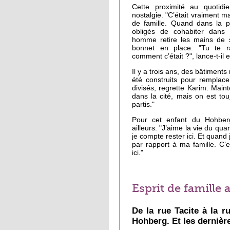
Cette proximité au quotidi
nostalgie. "C’était vraiment m
de famille. Quand dans la 
obligés de cohabiter dans
homme retire les mains de 
bonnet en place. "Tu te ra
comment c’était ?", lance-t-il
Il y a trois ans, des bâtiments
été construits pour remplacer
divisés, regrette Karim. Main
dans la cité, mais on est to
partis."
Pour cet enfant du Hohberg
ailleurs. "J’aime la vie du quarti
je compte rester ici. Et quand j
par rapport à ma famille. C
ici."
Esprit de famille
De la rue Tacite à la r
Hohberg. Et les dernière