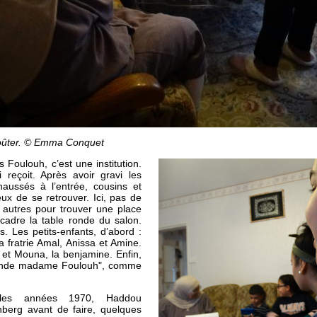
goûter. © Emma Conquet
 Foulouh, c’est une institution.
 reçoit. Après avoir gravi les
haussés à l’entrée, cousins et
ux de se retrouver. Ici, pas de
s autres pour trouver une place
cadre la table ronde du salon.
s. Les petits-enfants, d’abord :
a fratrie Amal, Anissa et Amine.
, et Mouna, la benjamine. Enfin,
grande madame Foulouh", comme
les années 1970, Haddou
hberg avant de faire, quelques