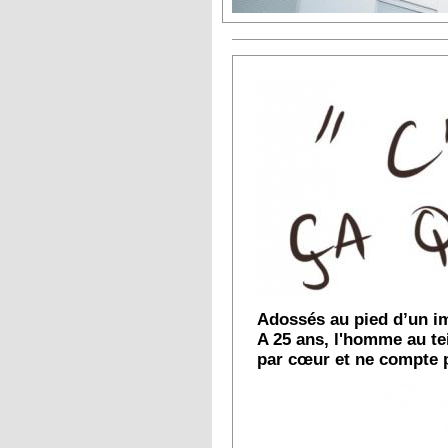
Adossés au pied d’un im
A 25 ans, l'homme au tei
par cœur et ne compte p