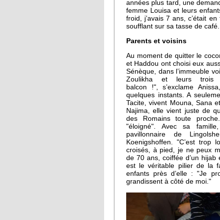
années plus tard, une demand
femme Louisa et leurs enfants l
froid, j’avais 7 ans, c’était e
soufflant sur sa tasse de café.
Parents et voisins
Au moment de quitter le cocon
et Haddou ont choisi eux aussi
Sénèque, dans l’immeuble vo
Zoulikha et leurs troi
balcon !", s’exclame Aniss
quelques instants. A seulem
Tacite, vivent Mouna, Sana et
Najima, elle vient juste de q
des Romains toute proche.
"éloigné". Avec sa famille
pavillonnaire de Lingols
Koenigshoffen. "C’est trop l
croisés, à pied, je ne peux 
de 70 ans, coiffée d’un hijab
est le véritable pilier de la 
enfants près d’elle : "Je pro
grandissent à côté de moi."