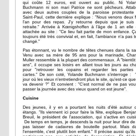
qui coûte 12 euros, est ouvert au public. Ni Yola
Buchmann ni son mari Patrice ne sont pêcheurs. Attab
avec deux autres couples de la paroisse protestante
Saint-Paul, cette dernière explique : "Nous venons deux f
l'an pour des repas. J'y retourne depuis que je suis
retraite." Arrivée à Kœnigshoffen à l'âge de 1 an elle 
attachée au site : "Ce lieu fait partie de mon enfance. Ç
toujours été très convivial et, en fait, l'ambiance n'a pas t
changé."
Pas étonnant, vu le nombre de têtes chenues dans la sal
Venu avec sa mère de 95 ans pour la marinade, Char
Muller ressemble à la plupart des commensaux. À "bientôt
ans", il occupe ses loisirs en allant tous les jours au cha
pour "retrouver les copains et regarder les parties
cartes." De son coté, Yolande Buchmann s’interroge : 
jour où les vieux n'entretiendront plus le site, qu'est-ce que
va devenir ?" Et convient : "C’est normal de ne pas voul
passer la journée avec des vieux quand on est jeune".
Cuisine
Des jeunes, il y en a pourtant les nuits d'été autour 
étangs. "Ils viennent ici pour faire la fête, explique Benja
Breuil, le président de l'association, qui s'active en cuisi
De temps en temps, je descends la nuit pour leur dire de
pas laisser de cadavres de bouteille partout. Mais d
l'ensemble, c'est plutôt bon enfant." Il précise aussi qu'ils