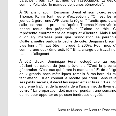
participent pas aux activités de l'association. Et déplo
comme Yolande, "le manque de jeunes bénévoles".
À 36 ans chacun, Benjamin Breuil et son vice-préside
Thomas Kuhm font figure d’exception : "On est les p
jeunes à gérer une APP dans la région." Tandis que, dans
salle, les anciens prennent l'apéro, Thomas Kuhm vérifie
bonne tenue des préparatifs : "J’aime ce rôle. C
représente énormément de temps et d’heures. Mais il fall
qu’on s’y intéresse pour que l’association se pérennis
Quitte à mettre parfois la pêche de côté. Benjamin Breuil,
plus loin : "Il faut être impliqué à 200%. Pour moi, c’
comme une deuxième activité." Et la charge de travail ne
pas en s'allégeant.
À côté d'eux, Dominique Furst, octogénaire au reg
pétillant et cuistot du jour, prévient : "C’est la procha
génération. C’est eux qui feront la marinade." Et de désig
deux grands bacs métalliques remplis à ras-bord du m
tant attendu. Il en connaît la recette par cœur. Sans révé
ses petits secrets, il décrit les ingrédients utilisés : "Beau
de crème fraîche, de la moutarde à l’ancienne, du thym et
poivre." La préparation doit mariner pendant une semaine
demie pour apporter au poisson tendresse et goût.
Nicolas Massol et Nicolas Robert