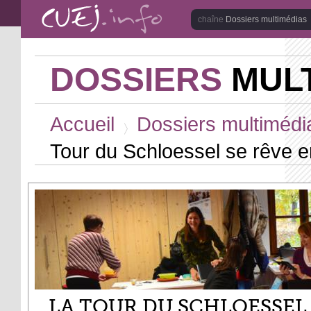
Aller au contenu principal
Dossiers multimédias
DOSSIERS
MULT
Vous êtes ici
Accueil
Dossiers multimédi
>
Tour du Schloessel se rêve 
LA TOUR DU SCHLOESSEL 